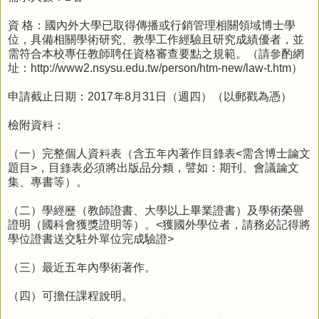
資 格：國內外大學已取得傳播或行銷管理相關領域博士學
位，具備相關學術研究、教學工作經驗且研究成績優者，並
需符合本校專任教師聘任資格審查要點之規範。（請參酌網
址：http://www2.nsysu.edu.tw/person/htm-new/law-t.htm）
申請截止日期：2017年8月31日（週四）（以郵戳為憑）
檢附資料：
（一）完整個人資料表（含五年內著作目錄表<需含博士論文
題目>，目錄表必須將出版品分類，譬如：期刊、會議論文
集、專書等）。
（二）學經歷（教師證書、大學以上畢業證書）及學術榮譽
證明（國科會獲獎證明等）。<獲國外學位者，請務必記得將
學位證書送交駐外單位完成驗證>
（三）最近五年內學術著作。
（四）可擔任課程說明。