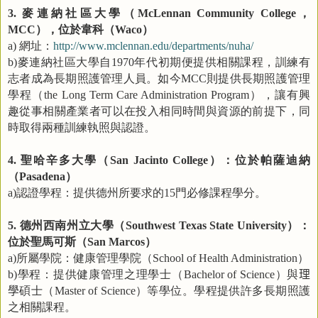
麥連納社區大學（
，
3.
McLennan Community College
），位於韋科（
）
MCC
Waco
網址：
a)
http://www.mclennan.edu/departments/nuha/
麥連納社區大學自
年代初期便提供相關課程，訓練有
b)
1970
志者成為長期照護管理人員。如今
則提供長期照護管理
MCC
學程（
），讓有興
the Long Term Care Administration Program
趣從事相關產業者可以在投入相同時間與資源的前提下，同
時取得兩種訓練執照與認證。
聖哈辛多大學（
）：位於帕薩迪納
4.
San Jacinto College
（
）
Pasadena
認證學程：提供德州所要求的
門必修課程學分。
a)
15
德州西南州立大學（
）：
5.
Southwest Texas State University
位於聖馬可斯（
）
San Marcos
所屬學院：健康管理學院（
）
a)
School of Health Administration
學程：提供健康管理之理學士（
）與
理
b)
Bachelor of Science
學
碩士（
）等學位。學程提供許多長期照護
Master of Science
之相關課程。