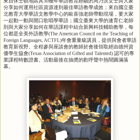
來自休士頓地區具
幾年華語教育經驗的周乃溟女士與大家
30
分享如何運用社區資源達到最佳華語教學成效；來自國立臺
北教育大學華語文教學中心的歐喜強老師帶動現場，要大家
一起動一動與開口歌唱學華語；國立臺東大學的連育仁老師
則與大家分享如何在華語課程中結合新興科技輔助教學，每
位都是全美外語教學
(The American Council on the Teaching of
年會重量級講員，提供與會者華語
Foreign Languages, ACTFL)
教育新視野。全程參與座談會的教師於會後領取經由德州資
優學生協會
認可的專
(Texas Association of Gifted and Talented)
業課程時數證書。活動最後在抽奬的歡呼聲中熱鬧圓滿落
幕。