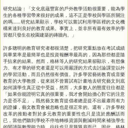
研究結論：「文化底蘊豐富的戶外教學活動很重要，能為學
生的各種學習帶來很好的成果，這不正是學校與學區所關注
的嗎
……
研究結果顯示，學校可以嘗試利用學區裡的文化機
構來達到良好的教育成果。事實上，並非所有最有效率的學
習都只發生在校園建築的磚牆內。」
許多聰明的教育研究者都很清楚，把研究重點放在考試成績
與畢業率是最簡單也是投資報酬率最高的，因為那些都是隨
手拈來的結果。然而，格林等人的研究結果卻顯示，有想像
力、有才華的研究者還是可以用嚴謹的方式去討論課堂以外
的學習活動，而且仍然很有價值。許多學習藝術教育或音樂
教育的大學教授，從來就不曾嘗試有計畫地去研究藝文到底
如何讓學生真正從中受益，然而，大多數人的態度往往都是
「如果你能證明它真的很重要，我才會開始擔心對它的注意
力是否不足」，既然藝文教育提倡者總是提不出嚴肅而有力
的證據，藝文教育會被忽略也是很正常的。還有，許多學校
改革的推動者對於多元教育的重要性也只是流於應酬話而
已，當他們聽到學校不停地轉移資源與刪減時間來補強學生
的閱讀與數學能力時，往往也只是聳聳肩而已。因此，格林