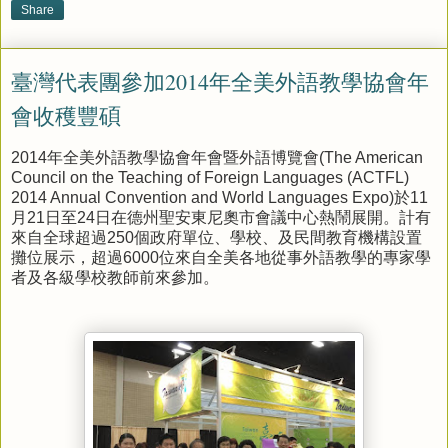
Share
臺灣代表團參加2014年全美外語教學協會年
會收穫豐碩
2014
年全美外語教學協會年會暨外語博覽會
(The American
Council on the Teaching of Foreign Languages (ACTFL)
2014 Annual Convention and World Languages Expo)
於
11
月
21
日至
24
日在德州聖安東尼奧市會議中心熱鬧展開。計有
來自全球超過
250
個政府單位、學校、及民間教育機構設置
攤位展示，超過
6000
位來自全美各地從事外語教學的專家學
者及各級學校教師前來參加。