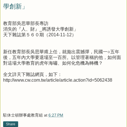
學創新」
教育部吳思華部長專訪
消失的『人、財』_將誘發大學創新」
天下雜誌第５６０期（2014-11-12）
新任教育部長吳思華甫上任，就拋出震撼彈，民國一○五年
後，五年內大學要退場至一百所。以管理著稱的他，如何面
對這場大學教育的虎年海嘯、如何化危機為轉機？
全文詳天下雜誌網頁，如下：
http://www.cw.com.tw/article/article.action?id=5062438
駐休士頓辦事處教育組
at
6:27 PM
Share