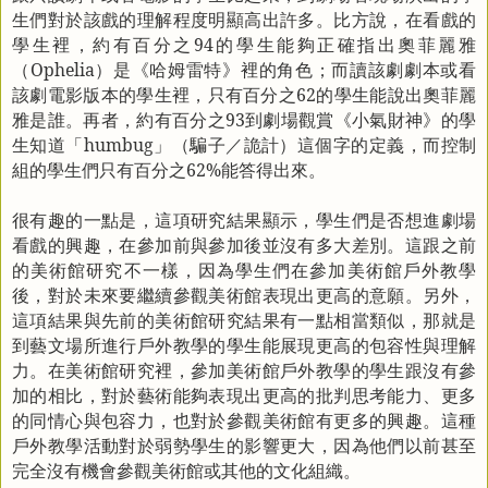
生們對於該戲的理解程度明顯高出許多。比方說，在看戲的
學生裡，約有百分之
94
的學生能夠正確指出奧菲麗雅
（
Ophelia
）是《哈姆雷特》裡的角色；而讀該劇劇本或看
該劇電影版本的學生裡，只有百分之
62
的學生能說出奧菲麗
雅是誰。再者，約有百分之
93
到劇場觀賞《小氣財神》的學
生知道「
humbug
」（騙子／詭計）這個字的定義，而控制
組的學生們只有百分之
62%
能答得出來。
很有趣的一點是，這項研究結果顯示，學生們是否想進劇場
看戲的興趣，在參加前與參加後並沒有多大差別。這跟之前
的美術館研究不一樣，因為學生們在參加美術館戶外教學
後，對於未來要繼續參觀美術館表現出更高的意願。另外，
這項結果與先前的美術館研究結果有一點相當類似，那就是
到藝文場所進行戶外教學的學生能展現更高的包容性與理解
力。在美術館研究裡，參加美術館戶外教學的學生跟沒有參
加的相比，對於藝術能夠表現出更高的批判思考能力、更多
的同情心與包容力，也對於參觀美術館有更多的興趣。這種
戶外教學活動對於弱勢學生的影響更大，因為他們以前甚至
完全沒有機會參觀美術館或其他的文化組織。