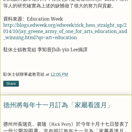
等人的研究確實為上述的缺憾做了很大的努力與貢獻。
資料來源：
Education Week
http://blogs.edweek.org/edweek/rick_hess_straight_up/2
014/10/jay_greene_army_of_one_for_arts_education_and
_winning.html?qs=art+education
駐
休士頓教育組
李知音
Jhih-yin Lee
摘譯
駐休士頓辦事處教育組
at
12:05 PM
Share
德州將每年十一月訂為「家屬看護月」
德州州長瑞克．裴瑞（
）於今年十月十七日發表了
Rick Perry
一份公開說明書，
宣布明訂每年十一月為「家
屬
看護月」