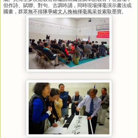
但作詩、賦聯、對句、古調吟誦，同時現場揮毫演示書法或
國畫，群眾無不排隊爭睹文人挽袖揮毫風采並索取墨寶。