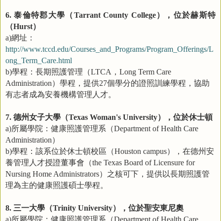
泰倫特郡大學（
），位於赫斯特
6.
Tarrant County College
（
）
Hurst
網址：
a)
http://www.tccd.edu/Courses_and_Programs/Program_Offerings/L
ong_Term_Care.html
學程：長期照護管理（
，
b)
LTCA
Long Term Care
）學程，提供
個學分的證照訓練學程，協助
Administration
27
有志者成為安養機構管理人才。
德州女子大學（
），位於休士頓
7.
Texas Woman's University
所屬學院：健康照護管理系（
a)
Department of Health Care
）
Administration
學程：該系位於休士頓校區（
），在德州安
b)
Houston campus
養管理人才授證董事會（
the Texas Board of Licensure for
）之核可下，提供以長期照護管
Nursing Home Administrators
理為主的健康照護碩士學程。
三一大學（
），位於聖安東尼奧
8.
Trinity University
所屬學院：健康照護管理系（
a)
Department of Health Care