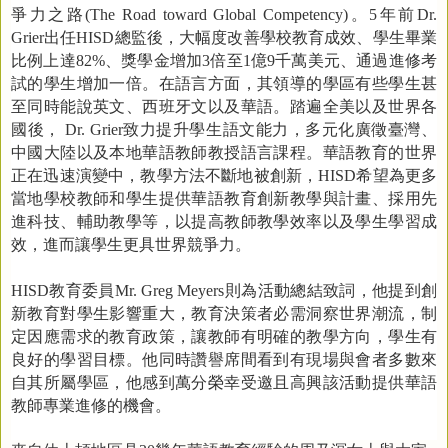
爭力之路
(The Road toward Global Competency)
。
5
年前
Dr.
Grier
出任
HISD
總監後，大幅度改善學校教育成效、學生畢業
比例上達
82%
、獎學金增加
3
倍至
1
億
9
千萬美元、通過進修考
試的學生增加一倍。在語言方面，其領導的學區有些學生甚
至同時能說英文、西班牙文以及華語。踏遍全美以及世界各
國後，
Dr. Grier
致力提升學生語文能力，多元化廣徵臺灣、
中國大陸以及本地華語教師教授語言課程。華語教育的世界
正在迅速演變中，教學方法不斷地被創新，
HISD
希望為更多
當地學校教師和學生提供華語教育創新教學與計畫、採用先
進科技、輔助教學等，以提高教師教學效率以及學生學習成
效，進而讓學生更具世界競爭力。
HISD
教育委員
Mr. Greg Meyers
則為活動總結致詞，他提到創
新教育對學生影響重大，教育決策者必需洞察世界潮流，制
定因應需求的教育政策，讓教師有明確的教學方向，學生有
良好的學習目標。他同時讚譽席間看到有現場與會者多數來
自其所屬學區，他感到萬分榮幸受邀且高興該活動提供華語
教師專業進修的機會。