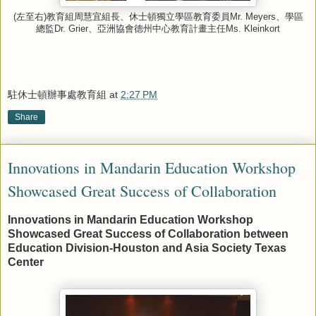
左至右
教育組周慧宜組長、休士頓獨立學區教育委員
、學區
(
)
Mr. Meyers
總監
、亞洲協會德州中心教育計畫主任
Dr. Grier
Ms. Kleinkort
駐休士頓辦事處教育組
at
2:27 PM
Share
Innovations in Mandarin Education Workshop
Showcased Great Success of Collaboration
Innovations in Mandarin Education Workshop
Showcased Great Success of Collaboration between
Education Division-Houston and Asia Society Texas
Center