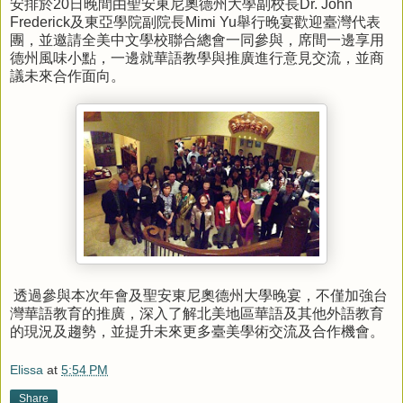
安排於
20
日晚間由聖安東尼奧德州大學副校長
Dr. John
Frederick
及東亞學院副院長
Mimi Yu
舉行晚宴歡迎臺灣代表
團，並邀請全美中文學校聯合總會一同參與，席間一邊享用
德州風味小點，一邊就華語教學與推廣進行意見交流，並商
議未來合作面向。
透過參與本次年會及聖安東尼奧德州大學晚宴，不僅加強台
灣華語教育的推廣，深入了解北美地區華語及其他外語教育
的現況及趨勢，並提升未來更多臺美學術交流及合作機會。
Elissa
at
5:54 PM
Share