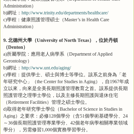
）
Administration
網址：
b)
http://www.trinity.edu/departments/healthcare/
學程：健康照護管理碩士（
c)
Master’s in Health Care
）
Administration
北德州大學（
），位於丹頓
9.
University of North Texas
（
）
Denton
所屬學院：應用老人病學系（
a)
Department of Applied
）
Gerontology
網址：
b)
http://www.unt.edu/aging/
學程：提供學士、碩士與博士等學位。該系之前身為「老
c)
年研究中心」（
），自
年成
the Center for Studies in Aging
1967
立以來，向來是全美長期照護管理教育之首。該系提供長期
照護管理之理學士學位，以及主修長期照護與退休住宅
（
）管理之碩士學位。
Retirement Facilities
取得老年研究學士學位（
d)
Bachelor of Science in Studies in
）之要求：必修
個學分（含
個學術基礎學分、
Aging
128
51
24
～
個長期照護管理專業學分、
個老年病學相關專業領域
36
42
學分），另需修習
個實務學習學分。
1,000