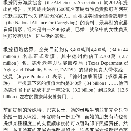
根據
阿茲海默協會（
）於
年提
the Alzheimer’s Association
2012
出的報告，美國總共約有
萬名
家屬看護
負責照顧有阿茲
1500
海默症或其他失智症狀的家人。而根據美國全國看護聯盟
（
）的資料，最典型的
家屬
the National Alliance for Caregiving
看護
情形，通常是由一名
餘歲、已婚、就業中的女性負責
40
照顧沒有與她一同生活的寡母。
根據粗略估算，全美目前約有
萬到
萬（
3,40
0
4,400
34 to 44
）名非正式看護，其中德州約佔了
萬（
million
2,700
2.7
）名。德州老年與失能服務局（
million
Texas Department of
）的經費負責人喬依絲．
Aging and Disability Service
, DADS
波曼
（
）
表示，「德州無酬看護（或
家屬看
Joyce Pohlman
護
）一年換算下來的價值大約是
億（
）
他們
340
34 billion
……
為德州省下的總成本是一年
億（
）到
億（
32
3.2 billion
126
12.6
）左右的醫療與安養費用。」
billion
前
面
提
到
的
珍妮特．
巴克女士，她的母親生前並非完全
只仰
賴她
一個人照護。珍妮特
有一份工作，
而
她的朋友有時也
會
提供某種程度上的支援讓
珍妮特
可以暫時卸下
照
護責任。然
而，並非所有的家屬看護都
是
如此。
許
多家屬看護都
背負著