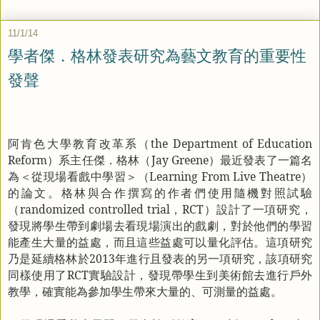
11/1/14
學者傑．格林發表研究為藝文教育的重要性
發聲
阿肯色大學教育改革系（
the Department of Education
Reform
）系主任傑．格林（
Jay Greene
）最近發表了一篇名
為＜從現場看戲中學習＞（
Learning From Live Theatre
）
的論文。格林與合作撰寫的作者們使用隨機對照試驗
（
randomized controlled trial
，
RCT
）設計了一項研究，
發現將學生帶到劇場去看現場演出的戲劇，對於他們的學習
能產生大量的益處，而且這些益處可以量化評估。這項研究
乃是延續格林於
2013
年進行且發表的另一項研究，該項研究
同樣使用了
RCT
實驗設計，發現帶學生到美術館去進行戶外
教學，確實能為參加學生帶來大量的、可測量的益處。