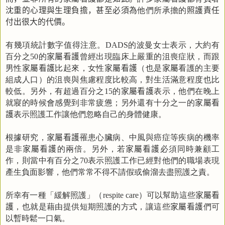
沈重的心理與生理負擔，甚至必須為
他們所承擔的
照護責任
付出很大的代價。
有幾項統計數字值得注意。
的波曼女士表示，大約有
DAD
S
百分之
的
家屬看護
曾經出現臨床上嚴重的沮喪症狀，而跟
50
男性
家屬看護
比起來，女性
家屬看護
（也是
家屬
看護的主要
組成人口）的沮喪與焦慮程度比較高，對生活滿意程度也比
較低。另外，有超過百分之
的
家屬看護
表示，他們在晚上
15
就寢的時候會感覺到非常疲憊；另外還有十分之一的
家屬看
護
表示照護工作讓他們忽略自己的身體健康。
根據研究，
家屬看護
罹患心臟病、中風與癌症等疾病的機率
是非
家屬看護
的兩倍。另外，若
家屬看護
必須同時兼顧工
作，則當中有百分之
表示照護工作已經對他們的職場表現
70
產生負面影響，他們常常不得不請假或偷溜去盡照護之責。
所幸有一種「緩解照護」（
）可以幫助這些
家屬看
respite care
護
，也就是藉由提供短期照護的方式，讓這些
家屬看護
們可
以暫時鬆一口氣。