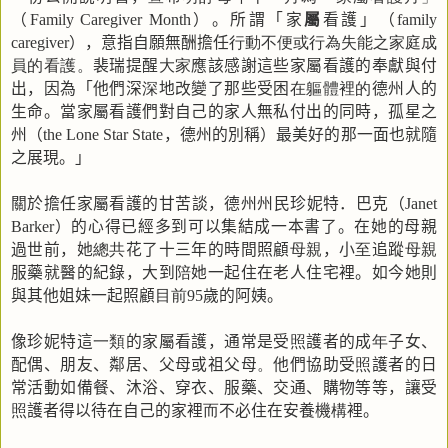
（
）。所謂「家
屬
看護」（
Family Caregiver Month
family
），意指自願無酬擔任
行動不便或行為失能之家庭成
care
giver
員的看護。
裴瑞提醒
大家
應該感謝這些家屬看護的奉獻與付
出，因為「他們深
深
地改變了那些受困
在軀體裡的
德州人的
生命。當家屬看護們對自己的家人無私付出的同時，孤星之
州（
，德州的別稱）最美好的那一面也就隨
the Lone Star State
之展現。」
關於擔任家屬看護的甘苦談，德州州民珍妮特．巴克（
Janet
）的心得已經多到可以集結成一本書了。在她的母親
Barker
過世前，她
總共
花了十三年的時間照顧
母親
，小
至
追蹤
母親
服藥就醫的紀錄，大到
陪
她一起住在老人住宅裡。如今她則
與其他姐妹一起照顧
目前
歲的阿姨。
95
像珍妮特這
一類
的家屬看護，通常是受
照
護者的成
年
子女、
配偶、朋友、鄰居、父母或祖父母
。
他們協助受
照
護者的日
常活動如備餐、沐浴、穿衣、服藥、交通、購物等等，讓受
照
護者得以待在自己的家裡
而
不必住在安養機
構
裡。