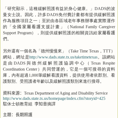
「研究顯示，這種緩解照護有益於身心健康。」
的波
DAD
S
曼女士說。因此，許多
免付費計畫都有提供緩解照護
DADS
作為服務項目之一；至於由各區域老年事務辦事處實際運作
的「全國
家屬看護
支援計畫」（
National Family Caregiver
），則提供緩解照護的相關資訊給
家屬看護
Support Program
們。
另外還有一個名為「德州慢慢來」（
，
）
Take Time Texas
TTT
網站，網址是
。該網站
http://www.dads.state.tx.us/taketimetexas
是由
與德州緩解照護協調中心（
DADS
Texas Respite
）共同營運的，它是一個可搜尋的資料
Coordination Center
庫，內有超過
筆緩解看護資料，提供使用者依郡別、看
1,000
護類別、受照護者年齡以及緩解照護類別來進行搜尋。
資料來源：
Texas Department of Aging and Disability Service
http://www.dads.state.tx.us/homepage/index.cfm?storyid=425
駐
休士頓教育組
李知音
摘譯
主題：長期照護