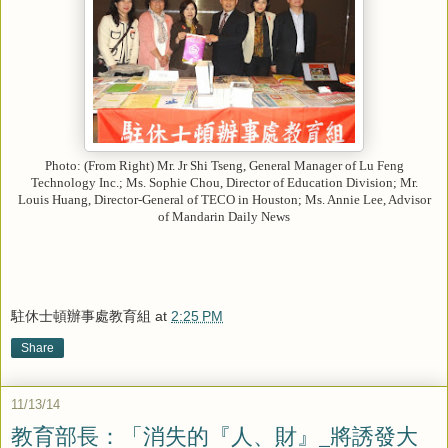
Photo: (From Right) Mr. Jr Shi Tseng, General Manager of Lu Feng
Technology Inc.; Ms. Sophie Chou, Director of Education Division; Mr.
Louis Huang, Director-General of TECO in Houston; Ms. Annie Lee, Advisor
of Mandarin Daily News
駐休士頓辦事處教育組
at
2:25 PM
Share
11/13/14
教育部長：「消失的『人、財』_將誘發大