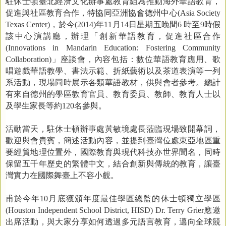
駐休士頓臺北經濟文化辦事處教育組為推動海外華語教育，
促進與社區教育合作，特協同亞洲協會德州中心
(Asia Society
Texas Center)
，於今
(2014)
年
11
月
14
日星期五晚間
6
時至
9
時假
該中心演講廳，辦理「創新華語教育，促進社區合作
(Innovations in Mandarin Education: Fostering Community
Collaboration)
」座談會，內容包括：數位華語教育應用、歌
唱遊戲華語教學、書法示範、折紙藝術以及茶道表演等一列
系活動，現場同時展示各類華語教材，供與會者參考。總計
有來自德州的學區教育官員、教育委員、教師、教育人士以
及學生家長等約
120
名參與。
活動當天，駐休士頓辦事處黃敏境處長蒞臨現場致開幕詞，
歡迎與會貴賓，簡述活動內容，並提到臺灣位處東亞地區重
要經貿地理位置外，國際教育與現代科技亦世界聞名，同時
保留五千年歷史的繁體中文，結合創新與傳統的教育，讓臺
灣實力在國際舞臺上不容小覻。
甫於今年
10
月底獲頒年度最佳學區總監的休士頓獨立學區
(Houston Independent School District, HISD) Dr. Terry Grier
應邀
出席活動，與大家分享如何透過多元語言教育，邁向全球競