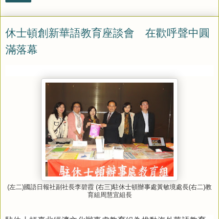
休士頓創新華語教育座談會 在歡呼聲中圓
滿落幕
(
左二
)
國語日報社副社長李碧霞
(
右三
)
駐休士頓辦事處黃敏境處長
(
右二
)
教
育組周慧宜組長