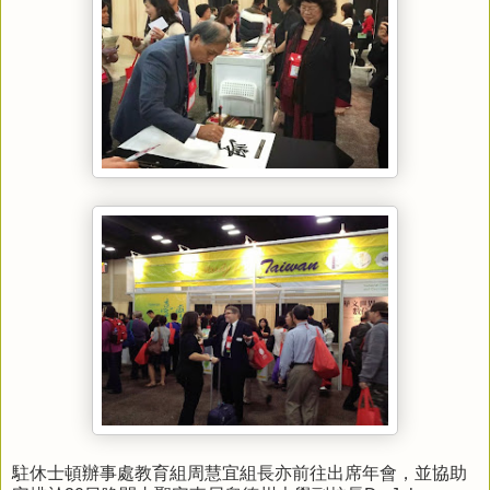
駐休士頓辦事處教育組周慧宜組長亦前往出席年會，並協助