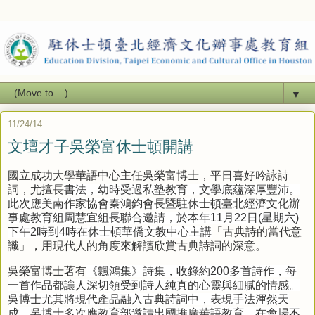
▼
11/24/14
文壇才子吳榮富休士頓開講
國立成功大學華語中心主任吳榮富博士，平日喜好吟詠詩
詞，尤擅長
書法，幼時受過私塾教育，文學底蘊深厚豐沛。
此次應美南作家協會秦鴻鈞會長暨駐休士頓臺北經濟文化辦
事處教育組周慧宜組長聯合邀請，於本年
11
月
22
日
(
星期六
)
下午
2
時到
4
時在休士頓華僑文教中心主講
「古典詩的當代意
識」，用現代人的角度來解讀欣賞古典詩詞的深意。
吳榮富博士著有
《飄鴻集》詩集，收錄約
200
多首詩作，每
一首作品都讓人深切領受到詩人純真的心靈與細膩的情感。
吳博士尤其將現代產品融入古典詩詞中，表現手法渾然天
成。吳博士多次應教育部邀請出
國推廣華語教育，在會場不