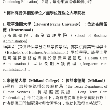
）？是，每兩年須進修
個小時
Continuing Education
40
＊德州有提供相關學位／無學位
課程
之
大
專院校
霍華潘因大學（
）
：位於布朗
伍
1.
Howard Payne University
德
（
）
Brownwood
所屬學院：
商業管理學院（
a)
School of Business
）
Administration
學程：提供
個學分之無學位學程，亦提供商業管理學士
b)
15
（
）學位學程。該學士學
Bachelor’s of Business Administration
程可選擇副修或專
長
於健康照護管理（
Health Care
）以及長期照護管理（
Administration
long-term care
）。
administration
米德蘭大學（
）：位於米德蘭（
）
2.
Midland College
Midland
學程：該校在德州公共服務局（
a)
the Texas Department of
）長期照護認證（
Human Services
Long Term Care
）部門之認可下，為有志從事德州安養院行政工
Credentialing
作者提供五門相關課程與實習學分，協助其取得合格認證。