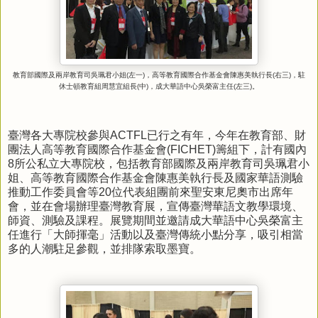
教育部國際及兩岸教育司吳珮君小姐
(
左一
)
，高等教育國際合作基金會陳惠美執行長
(
右三
)
，駐
休士頓教育組周慧宜組長
(
中
)
，成大華語中心吳榮富主任
(
左三
)
。
臺灣各大專院校參與
ACTFL
已行之有年，今年在教育部、財
團法人高等教育國際合作基金會
(FICHET)
籌組下，計有國內
8
所公私立大專院校，包括教育部國際及兩岸教育司吳珮君小
姐、高等教育國際合作基金會陳惠美執行長及國家華語測驗
推動工作委員會等
20
位代表組團前來聖安東尼奧市出席年
會，並在會場辦理臺灣教育展，宣傳臺灣華語文教學環境、
師資、測驗及課程。展覽期間並邀請成大華語中心吳榮富主
任進行「大師揮毫」活動以及臺灣傳統小點分享，吸引相當
多的人潮駐足參觀，並排隊索取墨寶。