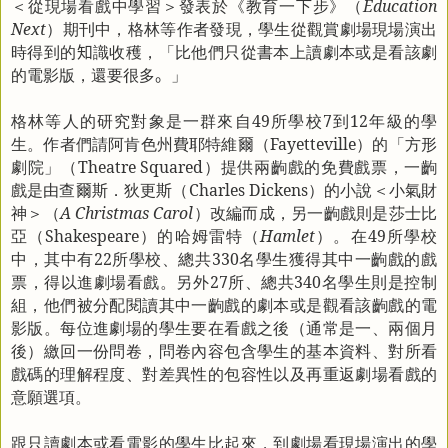
＜從現場看戲中學習＞發表於《教育一下步》（
Education
Next
）期刊中，格林等作者發現，學生從觀賞劇場現場演出
時得到的
知
識收穫，「比他們只從書本上讀劇本或是看該劇
的電影版，還要很多
。
」
格林等人的研究對象是一群來自
49
所學校
7
到
12
年級的學
生。作者們請阿肯色州費耶特維爾（
Fayetteville
）的「方形
劇院」（
Theatre Squared
）提供兩齣戲的免費戲票，一齣
戲是由查爾斯．狄更斯（
Charles Dickens
）的小說＜小氣財
神＞（
A Christmas Carol
）改編而成，另一齣戲則是莎士比
亞（
Shakespeare
）的哈姆雷特（
Hamlet
）。在
49
所學校
中，其中有
22
所學校、總共
330
名學生獲得其中一齣戲的戲
票，得以進劇場看戲。另外
27
所、總共
340
名學生則是控制
組，他們被分配閱讀其中一齣戲的劇本或是觀看該齣戲的電
影版。每位進劇場的學生要在看戲之後（通常是一、兩個月
後）繳回一份問卷，問卷內容包含學生的基本資料、對所看
戲碼的理解程度、對差異性的包容性以及再重返劇場看戲的
意願選項。
跟只讀劇本或看電影的學生比起來，到劇場看現場演出的學