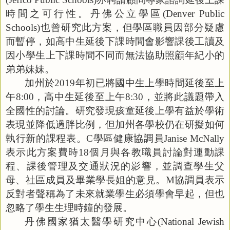
時間之可行性。丹佛公立學區
(Denver Public
Schools)
也曾研究此方案，但學區職員因部分疑慮
而暫停，如高中生延後下課時間會影響課後工讀及
因小學生上下課時間不同而無法協助照顧年紀小的
弟弟妹妹。
加州於
2019
年初已將國中生上學時間延後至上
午
8:00
，高中生延後至上午
8:30
，並將此議題帶入
全國性的討論。研究發現孩童延後上學有益於學術
表現並降低過胖比例，但加州各學校仍在研擬如何
執行新的課程表。
C
學區健康協調員
Janise McNally
表示此方案費時
18
個月與各教職員討論對運動課
程、課後管理及交通狀況的影響，並調查學生父
母、社區成員及畢業學長姐的意見。
M
協調員表示
反對者聲稱為了未來就業學生必須學會早起，但也
忽略了學生生理時鐘的發展。
丹佛國家猶太醫學研究中心
(National Jewish