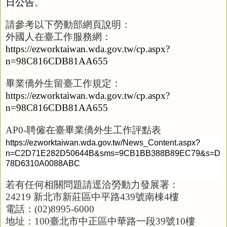
日公告
。
請參考以下勞動部網頁說明
：
外國人在臺工作服務網：
https://ezworktaiwan.wda.gov.tw/cp.aspx?
n=98C816CDB81AA655
畢業僑外生留臺工作規定：
https://ezworktaiwan.wda.gov.tw/cp.aspx?
n=98C816CDB81AA655
AP0-
聘僱在臺畢業僑外生工作評點表
https://ezworktaiwan.wda.gov.tw/News_Content.aspx?
n=C2D71E282D50644B&sms=9CB1BB388B89EC79&s=D
78D6310A0088ABC
若有任何相關問題請逕洽勞動力發展署：
24219
新北市新莊區中平路
439
號南棟
4
樓
電話：
(02)8995-6000
地址：
100
臺北市中正區中華路一段
39
號
10
樓