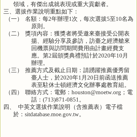
領域，有傑出成就表現或重大貢獻者。
三、
選拔作業說明重點如下：
（一）
名額：每
2
年辦理
1
次，每次選拔
5
至
10
名為
原則。
（二）
獎項內容：獲獎者將受邀來臺接受公開表
揚、經驗分享及參訪，訪臺之經濟艙來
回機票與訪問期間費用由計畫經費支
應。第
2
屆頒獎典禮預計於
2020
年
10
月
辦理。
（三）
推薦方式及截止日期：請踴躍推薦優秀留
臺人士，於
2020
年
1
月20日前函送推薦
表至駐休士頓經濟文化辦事處教育組。
（四）
聯絡方式：電郵：houston@moetw.org；電
話：(713)871-0851。
四、
中英文選拔作業說明（含推薦表）電子檔
於：
sitdatabase.moe.gov.tw
。