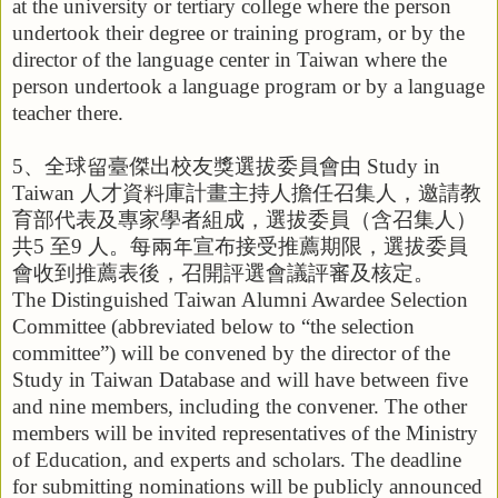
at the university or tertiary college where the person
undertook their degree or training program, or by the
director of the language center in Taiwan where the
person undertook a language program or by a language
teacher there.
5
、全球留臺傑出校友獎選拔委員會由
Study in
Taiwan
人才資料庫計畫主持人擔任召集人，邀請教
育部代表及專家學者組成，選拔委員（含召集人）
共
5
至
9
人。每兩年宣布接受推薦期限，選拔委員
會收到推薦表後，召開評選會議評審及核定。
The Distinguished Taiwan Alumni Awardee Selection
Committee (abbreviated below to “the selection
committee”) will be convened by the director of the
Study in Taiwan Database and will have between five
and nine members, including the convener. The other
members will be invited representatives of the Ministry
of Education, and experts and scholars. The deadline
for submitting nominations will be publicly announced