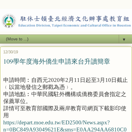
▼
12/30/19
109學年度海外僑生申請來台升讀簡章
申請時間︰自西元
2020
年
2
月
11
日起至
3
月
10
日截止
﹙以當地發信之郵戳為憑﹚。
申請地點︰中華民國駐外機構或僑務委員會指定之
保薦單位。
詳情可至教育部國際及兩岸教育司網頁下載影印使
用
https://depart.moe.edu.tw/ED2500/News.aspx?
n=0BC849A93049621E&sms=E0AA294AA6810C0