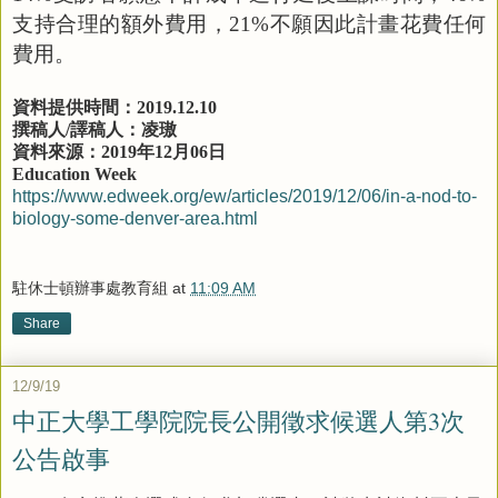
支持合理的額外費用，
21%
不願因此計畫花費任何
費用。
資料提供時間：
2019.12.10
撰稿人
/
譯稿人：凌璈
資料來源：
2019
年
12
月
06
日
Education Week
https://www.edweek.org/ew/articles/2019/12/06/in-a-nod-to-
biology-some-denver-area.html
駐休士頓辦事處教育組
at
11:09 AM
Share
12/9/19
中正大學工學院院長公開徵求候選人第3次
公告啟事