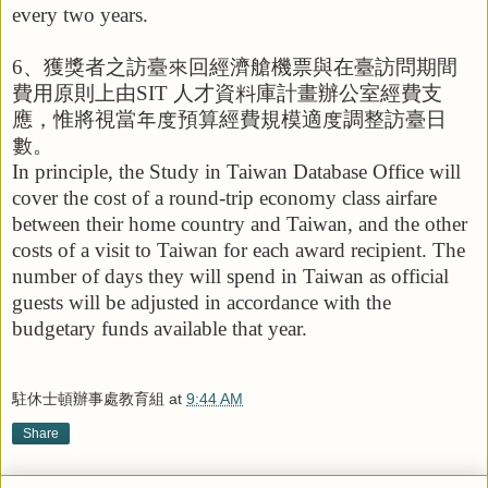
every two years.
6
、獲獎者之訪臺來回經濟艙機票與在臺訪問期間
費用原則上由
SIT
人才資料庫計畫辦公室經費支
應，惟將視當年度預算經費規模適度調整訪臺日
數。
In principle, the Study in Taiwan Database Office will
cover the cost of a round-trip economy class airfare
between their home country and Taiwan, and the other
costs of a visit to Taiwan for each award recipient.
The
number of days they will spend in Taiwan as official
guests will be adjusted in accordance with the
budgetary funds available that year.
駐休士頓辦事處教育組
at
9:44 AM
Share