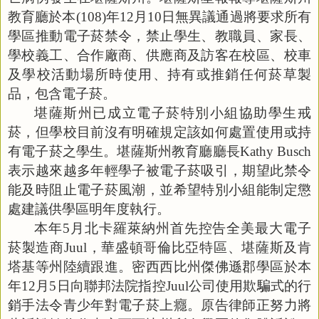
教育廳於本
(108)
年
12
月
10
日無異議通過將要求所有
學區推動電子菸禁令，禁止學生、教職員、家長、
學校義工、合作廠商、供應商及訪客在校區、校車
及學校活動場所時使用、持有或推銷任何菸草製
品，包含電子菸。
堪薩斯州已成立電子菸特別小組協助學生戒
菸，但學校目前沒有明確規定該如何處置使用或持
有電子菸之學生。堪薩斯州教育廳廳長
Kathy Busch
表示越來越多年輕學子被電子菸吸引，期望此禁令
能及時阻止電子菸風潮，並希望特別小組能制定懲
處建議供學區明年度執行。
本年
5
月北卡羅萊納州首先控告全美最大電子
菸製造商
Juul
，華盛頓哥倫比亞特區、堪薩斯及肯
塔基等州陸續跟進。密西西比州傑佛遜郡學區於本
年
12
月
5
日向聯邦法院指控
Juul
公司使用欺騙式的行
銷手法令青少年對電子菸上癮。原告律師正努力將