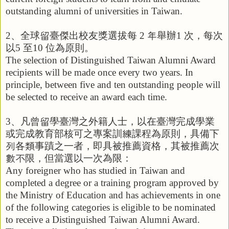
outstanding alumni of universities in Taiwan.
2
、全球留臺傑出校友獎選拔每
2
年舉辦
1
次，每次
以
5
至
10
位為原則。
The selection of Distinguished Taiwan Alumni Award
recipients will be made once every two years. In
principle, between five and ten outstanding people will
be selected to receive an award each time.
3
、凡曾留學臺灣之外籍人士，以在臺灣完成學業
或完成教育部核可之專案訓練課程為原則，具備下
列各類事蹟之一者，即具被推薦資格，其被推薦次
數不限，但當選以一次為限：
Any foreigner who has studied in Taiwan and
completed a degree or a training program approved by
the Ministry of Education and has achievements in one
of the following categories is eligible to be nominated
to receive a Distinguished Taiwan Alumni Award.