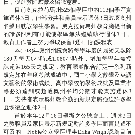
日，促進教師應徵及留職意願。
目前奧克拉荷馬州
525
個學區中的
113
個學區實
施週休
3
日，但部分共和黨員表示週休
3
日敗壞奧州
名聲且耽誤學生學習。奧克拉荷馬州教育廳提出新
的諸多限制有可能使學區無法繼續執行週休
3
日，
教育工作者正努力爭取保留
1
週
4
日的課程表。
本
(108)
年奧州州議會將每學年度的最短天數除
180
天每天
6
小時或
1,080
小時外，增加每學年需授
課超過
165
天之規定，教育廳並配合訂定一系列新
規定如在年度考試成績中，國中小學之數學及英語
文藝術的學術成績、高中學校的學術成就及畢業率
等必須達到或超過奧州平均分數才能實施週休
3
日，支持者表示奧州教育廳的新規定將強迫許多學
區恢復至週休
2
日。
甫於本年
12
月
16
日舉辦之公聽會上，週休
3
日
之教職員及家長表示新規定對許多學區而言是遙不
可及的。
Noble
公立學區理事
Erika Wright
認為目前