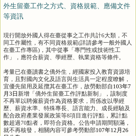
外生留臺工作之方式、資格規範、應備文件
等資訊
現行開放外國人得在臺從事之工作共計
6
大類，不
同工作屬性，有不同資格規範
(
詳請參考一般外國人
在臺工作專區
)
，其中從事「專門性或技術性工
作」，應符合薪資、學經歷、執業資格等條件。
考量已在臺讀書之僑外生，經國家投入教育資源培
育，且對國內文化及語言與生活具一定程度瞭解，
宜優先留用及延攬其在臺工作，故勞動部自
103
年7
月3
日
新增「僑外生留臺工作評點新制」，該制度
不再單以聘僱薪資作為資格要求，而係改以學經
歷、薪資水準、特殊專長、語言能力、成長經驗及
配合政府產業發展政策等
8
項目進行評點，累計點
數超過
70
點者，即符合資格。公告申請期間額滿，
就不再核發，相關內容可參考勞動部
107
年12
月26