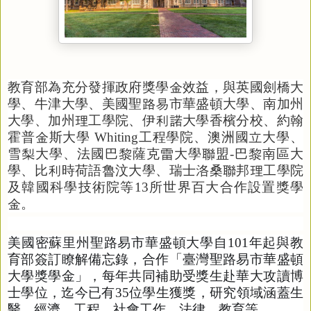
教育部為充分發揮政府獎學金效益，與英國劍橋大
學、牛津大學、美國聖路易市華盛頓大學、南加州
大學、加州理工學院、伊利諾大學香檳分校、約翰
霍普金斯大學
Whiting
工程學院、澳洲國立大學、
雪梨大學、法國巴黎薩克雷大學聯盟
-
巴黎南區大
學、比利時荷語魯汶大學、瑞士洛桑聯邦理工學院
及韓國科學技術院等
13
所世界百大合作設置獎學
金。
美國密蘇里州聖路易市華盛頓大學自
101
年起與教
育部簽訂瞭解備忘錄，合作「臺灣聖路易市華盛頓
大學獎學金」，每年共同補助受獎生赴華大攻讀博
士學位，迄今已有
35
位學生獲獎，研究領域涵蓋生
醫、經濟、工程、社會工作、法律、教育等。