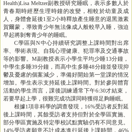
Health)Lisa Meltzer
副教授研究睡眠，表示多數人於
青春期時經歷生理時鐘的改變，相較於幼童及成
人，身體會延後
1
至
2
小時釋放產生睡意的退黑激素
賀爾蒙，導致青少年無法像成人般較早入睡，強迫
早起將剝奪青少年的睡眠。
C
學區與
N
中心持續研究調整上課時間對出席
率、學術表現、自我心理健康、犯罪率及交通事故
等的影響。
M
副教授表示小學生平均少睡
13
分鐘，
中學生多睡
39
分鐘，而高中生多睡
48
分鐘並發現抑
鬱及憂慮的個案減少，準備好開始第一堂課的情況
增加。學生表示支持延後上課時間。對於參與體育
活動的學生而言，課後訓練通常下午
6:30
才結束，
若要早起上學，很難完成功課同時獲得足夠睡眠。
根據
1
項非科學的調查發現，
16%
受訪者反對延
後上課時間，其餘受訪者支持但對於全學區實施、
部分學區實施及特定學校試點實驗仍有不同意見。
14%
受訪者願意不計成本進行延後上課時間，
46%