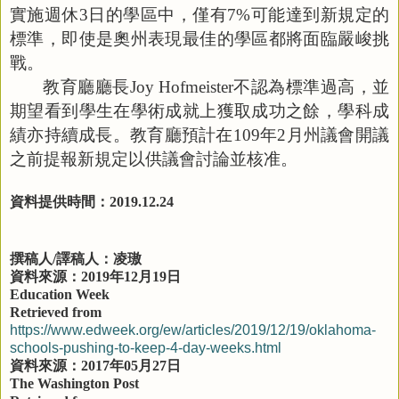
實施週休
3
日的學區中，僅有
7%
可能達到新規定的
標準，即使是奧州表現最佳的學區都將面臨嚴峻挑
戰。
教育廳廳長
Joy Hofmeister
不認為標準過高，並
期望看到學生在學術成就上獲取成功之餘，學科成
績亦持續成長。教育廳預計在
109
年
2
月州議會開議
之前提報新規定以供議會討論並核准。
資料提供時間：
2019.12.24
撰稿人
/
譯稿人：凌璈
資料來源：
2019
年
12
月
19
日
Education Week
Retrieved from
https://www.edweek.org/ew/articles/2019/12/19/oklahoma-
schools-pushing-to-keep-4-day-weeks.html
資料來源：
2017
年
05
月
27
日
The Washington Post