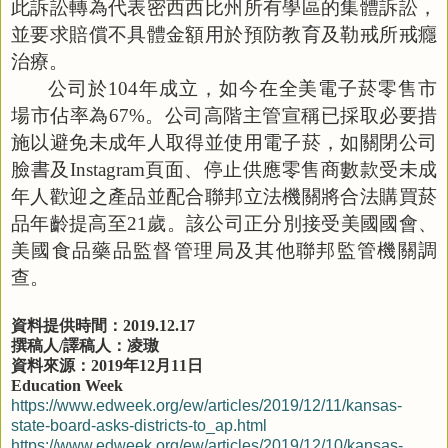
此訴訟轉為代表密西西比州所有學區的集體訴訟，
並要求賠償不具體金額用於預防教育及勒戒所戒癮
治療。
公司於
104
年成立，如今在全美電子菸零售市
場市佔率為
67%
。公司高階主管宣稱已採取必要措
施以避免未成年人取得並使用電子菸，如關閉公司
臉書及
Instagram
頁面、停止供應零售商數款受未成
年人歡迎之產品並配合聯邦立法機關將合法購買菸
品年齡提高至
21
歲。該公司正分別接受美國國會、
美國食品藥品監督管理局及其他聯邦監管機關調
查。
資料提供時間：
2019.12.17
撰稿人
/
譯稿人：凌璈
資料來源：
2019
年
12
月
11
日
Education Week
https://www.edweek.org/ew/articles/2019/12/11/kansas-
state-board-asks-districts-to_ap.html
https://www.edweek.org/ew/articles/2019/12/10/kansas-