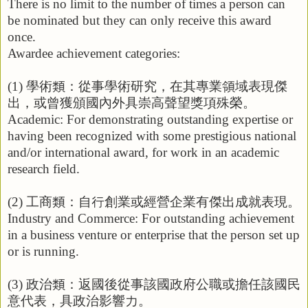
There is no limit to the number of times a person can
be nominated but they can only receive this award
once.
Awardee achievement categories:
(1)
學術類：從事學術研究，在其專業領域表現傑
出，或曾獲頒國內外具崇高聲望獎項殊榮。
Academic: For demonstrating outstanding expertise or
having been recognized with some prestigious national
and/or international award, for work in an academic
research field.
(2)
工商類：自行創業或經營企業有傑出成就表現。
Industry and Commerce: For outstanding achievement
in a business venture or enterprise that the person set up
or is running.
(3)
政治類：返國後從事該國政府公職或擔任該國民
意代表，具政治影響力。