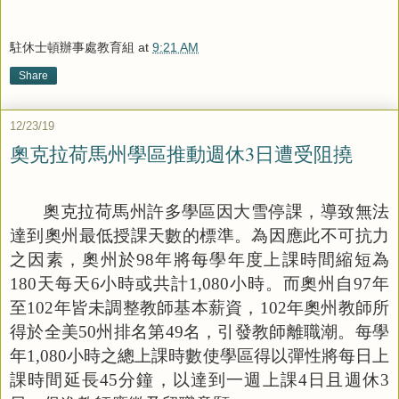
駐休士頓辦事處教育組
at
9:21 AM
Share
12/23/19
奧克拉荷馬州學區推動週休3日遭受阻撓
奧克拉荷馬州許多學區因大雪停課，導致無法
達到奧州最低授課天數的標準。為因應此不可抗力
之因素，奧州於
98
年將每學年度上課時間縮短為
180
天每天
6
小時或共計
1,080
小時。而奧州自
97
年
至
102
年皆未調整教師基本薪資，
102
年奧州教師所
得於全美
50
州排名第
49
名，引發教師離職潮。每學
年
1,080
小時之總上課時數使學區得以彈性將每日上
課時間延長
45
分鐘，以達到一週上課
4
日且週休
3