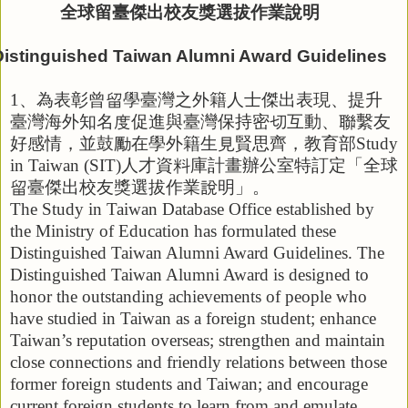
全球留臺傑出校友獎選拔作業說明
Distinguished Taiwan Alumni Award Guidelines
1
、為表彰曾留學臺灣之外籍人士傑出表現、提升
臺灣海外知名度促進與
臺灣
保持密切互動、聯繫友
好感情，並鼓勵在學外籍生見賢思齊，教育部
Study
in Taiwan (SIT)
人才資料庫計畫辦公室特訂定「全球
留臺傑出校友獎選拔作業說明」。
The Study in Taiwan Database Office established by
the Ministry of Education has formulated these
Distinguished Taiwan Alumni Award Guidelines. The
Distinguished Taiwan Alumni Award is designed to
honor the outstanding achievements of people who
have studied in Taiwan as a foreign student;
enhance
Taiwan’s reputation overseas;
strengthen and maintain
close connections and friendly relations between those
former foreign students and Taiwan; and encourage
current foreign students to learn from and emulate