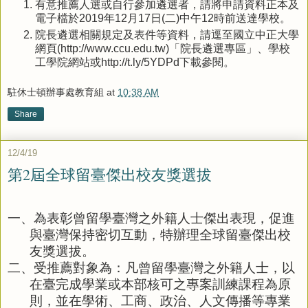
有意推薦人選或自行參加遴選者，請將申請資料正本及
電子檔於2019年12月17日(二)中午12時前送達學校。
院長遴選相關規定及表件等資料，請逕至國立中正大學
網頁(http://www.ccu.edu.tw)「院長遴選專區」、學校
工學院網站或http://t.ly/5YDPd下載參閱。
駐休士頓辦事處教育組
at
10:38 AM
Share
12/4/19
第2屆全球留臺傑出校友獎選拔
一、
為表彰曾留學臺灣之外籍人士傑出表現，促進
與臺灣保持密切互動，特辦理全球留臺傑出校
友獎選拔。
二、
受推薦對象為：凡曾留學臺灣之外籍人士，以
在臺完成學業或本部核可之專案訓練課程為原
則，並在學術、工商、政治、人文傳播等專業