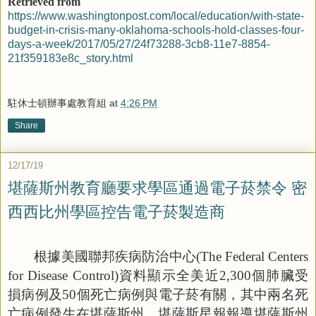
Retrieved from
https://www.washingtonpost.com/local/education/with-state-
budget-in-crisis-many-oklahoma-schools-hold-classes-four-
days-a-week/2017/05/27/24f73288-3cb8-11e7-8854-
21f359183e8c_story.html
駐休士頓辦事處教育組
at
4:26 PM
Share
12/17/19
堪薩斯州教育廳要求學區通過電子菸禁令 密
西西比州學區控告電子菸製造商
根據美國聯邦疾病防治中心
(The Federal Centers
for Disease Control)
資料顯示全美近
2,300
個肺臟受
損病例及
50
個死亡病例與電子菸有關，其中兩名死
亡病例發生在堪薩斯州。堪薩斯星報報導堪薩斯州