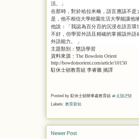
活。」
在那時，對於哈拉米略，語言應該不是
是，他不相信大學校園生活大學能讓他
他說：「我認為百分百的沉浸在語言環
不好，但學習外語且精確的掌握該外語
外語能力。
」
主題類別：雙語學習
資料來源：
The Bowdoin Orient
http://bowdoinorient.com/article/10150
駐休士頓教育組
李睿騰
摘譯
Posted by
駐休士頓辦事處教育組
at
4:56 PM
Labels:
教育新知
Newer Post