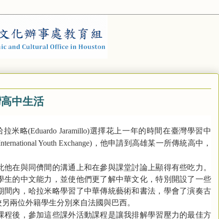
灣高中生活
​​哈拉米略
選擇花上一年的時間在臺灣學習中
(Eduardo Jaramillo)
，他申請到高雄某一所傳統高中，
International Youth Exchange)
此他在與同儕間的溝通上和在參與課堂討論上顯得有些吃力。
學生的中文能力，並使他們更了解中華文化，特別開設了一些
期間內，哈拉米略學習了中華傳統藝術和書法，學會了演奏古
校另兩位外籍學生分別來自法國與巴西。
課程後，參加這些課外活動課程是讓我排解學習壓力的最佳方