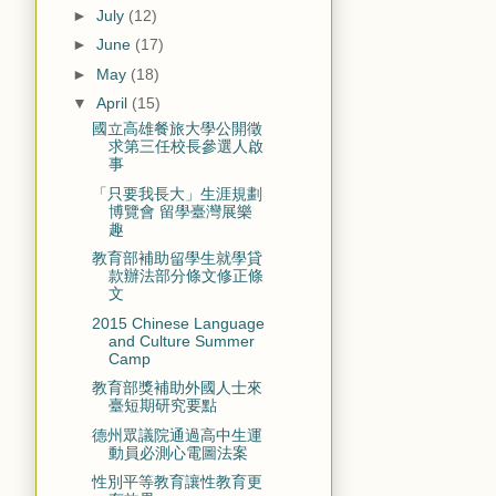
►
July
(12)
►
June
(17)
►
May
(18)
▼
April
(15)
國立高雄餐旅大學公開徵
求第三任校長參選人啟
事
「只要我長大」生涯規劃
博覽會 留學臺灣展樂
趣
教育部補助留學生就學貸
款辦法部分條文修正條
文
2015 Chinese Language
and Culture Summer
Camp
教育部獎補助外國人士來
臺短期研究要點
德州眾議院通過高中生運
動員必測心電圖法案
性別平等教育讓性教育更