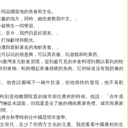
一同品嚐當地的美食和文化。
有趣的地方，同時，她也會教我中文。」
外籍學生一同學習。
友。至今，我們仍是好朋友。」
、打保齡球和觀光。
海灘與新鮮著名的海鮮美食。」
也可以玩的很盡興，可以買衣服、玩遊戲和吃東西。
到臺灣多元飲食習慣，從到處可見的米食料理到難以看到的蛇
特別食物，蛇肉嚐起來像很硬的魚肉。它的味道沒有我想像的
仁。他曾試圖喝下一碗牛肚湯，但他很快的發現，他不喜歡
時刻是他離開喧囂的城市前往農村的時候。他說：「在年底
們倆從未謀面，但我還是去了她的傳統農家喪禮。城市與農家
遼闊。」
也將在秋季時前往中國昆明市遊學。
太現代，且少了些西方文化的元素。我想看看中國農村的生