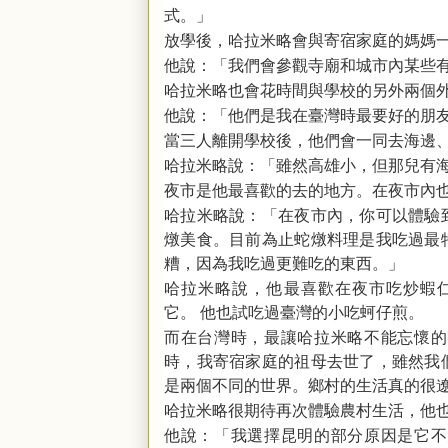
式。」
放學後，哈拉米略會與寄宿家庭的媽媽
他說：「我們會參觀寺廟和城市內某些
哈拉米略也會花時間與學校的另外兩個
他說：「他們是我在臺灣時最要好的朋
當三人離開學校後，他們會一同去海邊
哈拉米略說：「雖然高雄小，但那兒有
夜市是他最喜歡的去的地方。在夜市內
哈拉米略說：「在夜市內，你可以體驗
燉美食。目前為止蛇燉料理是我吃過最
糟，因為我吃過更難吃的東西。」
哈拉米略說，他最喜歡在夜市吃炒蝦
它。
他也試吃過臺灣的小吃蚵仔煎。
而在台灣時，最讓哈拉米略不能忘懷的
時，我寄宿家庭的祖母去世了，雖然我
是兩個不同的世界。鄉村的生活真的很
哈拉米略很期待再次體驗農村生活，他
他說：「我選擇昆明的部分原因是它不