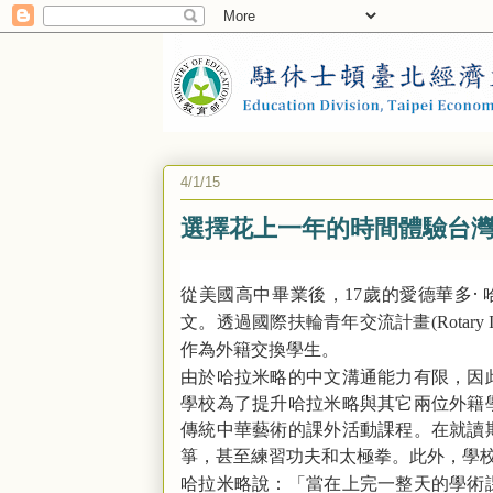
4/1/15
選擇花上一年的時間體驗台
從美國高中畢業後，
歲的愛德華多·
17
文。透過國際扶輪青年交流計畫
(Rotary 
作為外籍交換學生。
由於哈拉米略的中文溝通能力有限，因
學校為了提升哈拉米略與其它兩位外籍
傳統中華藝術的課外活動課程。在就讀
箏，甚至練習功夫和太極拳。此外，學
哈拉米略說：「當在上完一整天的學術