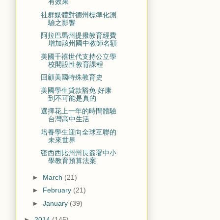
有效果
社群媒體對德州標準化測
驗之影響
阿拉巴馬州提撥教育經費
增加該州國中教師名額
美國千禧世代支持公立學
校開設性教育課程
回顧美國特殊教育史
美國學生貸款豁免 好康
到不可能是真的
選擇花上一年的時間體驗
台灣高中生活
培養學生迎向全球互聯的
未來世界
密西西比州州長簽署中小
學教育預算法案
►
March
(21)
►
February
(21)
►
January
(39)
►
2014
(145)