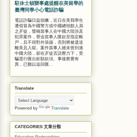
駐休士頓辦事處提醒在美留學的
臺灣同學小心電話詐騙
電話詐騙日益猖獗，近日在美我學生
遭假冒為中國警方或中國總領館人員
之歹徒，聲稱當事人在中國大陸涉及
犯罪案件，脅迫當事人匯款至指定帳
戶，且不得對外張揚，否則將被遣送
離美且入獄。案件當事人雖未曾到過
中國大陸，卻在歹徒言語壓力下，受
騙逕行匯出鉅額款項。事後察覺有
異，已難以追回匯...
Translate
Powered by
Translate
CATEGORIES 文章分類
Education Partnerships