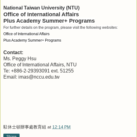
National Taiwan University (NTU)
Office of International Affairs
Plus Academy Summer+ Programs
For further details on the program, please visit the following websites:
Office of International Affairs
Plus Academy Summer+ Programs
Contact:
Ms. Peggy Hsu
Office of International Affairs, NTU
Te: +886-2-29393091 ext. 51255
Email: imas@nccu.edu.tw
駐休士頓辦事處教育組
at
12:14 PM
Share