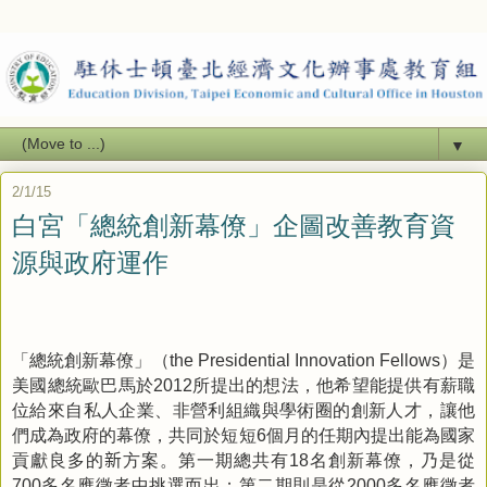
▼
2/1/15
白宮「總統創新幕僚」企圖改善教育資
源與政府運作
「總統創新幕僚」（
）是
the Presidential Innovation Fellows
美國總統歐巴馬於
所提出的想法，他希望能提供有薪職
2012
位給來自私人企業、非營利組織與學術圈的創新人才，讓他
們成為政府的幕僚，共同於短短
個月的任期內提出能為國家
6
貢獻良多的
新
方案。第一期總共有
名創新幕僚，乃是從
18
多名應徵者中挑選而出；第二期則是從
多名應徵者
700
2000