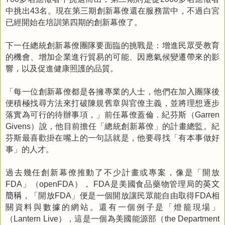
中挑出
名。現在第三期創新幕僚還在服務當中，不過白宮
43
已經開始在培訓第四期的創新幕僚了。
下一任總統創新幕僚團隊要面臨的挑戰是：增進民眾受教育
的機會、增加企業進行貿易的可能、因應氣候變遷帶來的影
響，以及促進健康照護的品質。
「每一位創新幕僚都是各擁專業的人士，他們在加入團隊後
便積極找尋方法來打破陳規舊章與官僚主義，並將理想逐步
落實為可行的待辦事項，」前任幕僚蓋倫．紀芬斯（
Garren
）說，他目前擔任「總統創新幕僚」的計畫總監。紀
Givens
芬斯最喜歡掛在嘴上的一句話就是，他要尋找「有本事做好
事」的人才。
過去幾任創新幕僚推動了不少計畫或專案，像是「開放
」（
），
是美國食品藥物管理局
的英文
FDA
openFDA
FDA
簡稱
，「開放
」便是一個開放讓民眾能自由取得
相
FDA
FDA
關資料與數據的網站。還有一個例子是「燈籠現場」
（
），這是一個為美國能源部（
Lantern Live
the Department