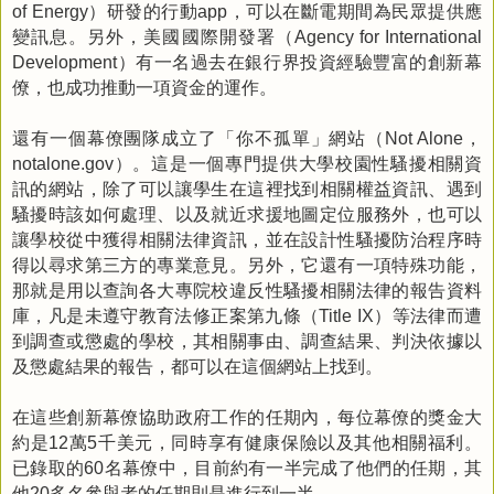
）研發的行動
，可以在斷電期間為民眾提供應
of Energy
app
變訊息。另外，美國國際開發署（
Agency for International
）有一名過去在銀行界投資經驗豐富的創新幕
Development
僚，也成功推動一項資金的運作。
還有一個幕僚團隊成立了「你不孤單」網站（
，
Not Alone
）。這是一個專門提供大學校園性騷擾相關資
notalone.gov
訊的網站，除了可以讓學生在這裡找到相關權益資訊、遇到
騷擾時該如何處理、以及就近求援地圖定位服務外，也可以
讓學校從中獲得相關法律資訊，並在設計性騷擾防治程序時
得以尋求第三方的專業意見。另外，它還有一項特殊功能，
那就是用以查詢各大專院校違反性騷擾相關法律的報告資料
庫，凡是未遵守教育法修正案第九條（
）等法律而遭
Title IX
到調查或懲處的學校，其相關事由、調查結果、判決依據以
及懲處結果的報告，都可以在這個網站上找到。
在這些創新幕僚協助政府工作的任期內，每位幕僚的獎金大
約是
萬
千美元，同時享有健康保險以及其他相關福利。
12
5
已錄取的
名幕僚中，目前約有一半完成了他們的任期，其
60
他
多名參與者的任期則是進行到一半。
20