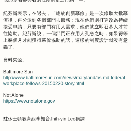
紀芬斯表示，在過去，「總統創新幕僚」是一次錄取大批幕
僚後，再分派到各個部門去服務；現在他們則打算改為持續
接受申請，只要有部門有用人需求，他們就立即召募人才前
往協助。紀芬斯說，一個部門正在用人孔急之時，如果得等
上幾個月才能獲得幕僚協助的話，這樣的制度設計就沒有意
義了。
資料來源：
Baltimore Sun
http://www.baltimoresun.com/news/maryland/bs-md-federal-
workplace-fellows-20150220-story.html
Not Alone
https://www.notalone.gov
駐
休士頓教育組
李知音
摘譯
Jhih-yin Lee