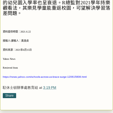
的幼兒園入學率
也
呈衰退
。
R
總監對
2021
學年持樂
觀看法
，其樂見學童能重返校園，可望解決
學習落
差問題
。
資料提供時間：
2021.6.22
撰稿人
/
譯稿人：黃淑貞
資料來源：
2021
年
6
月
15
日
Yahoo News
Retrieved from
https://news.yahoo.com/schools-across-us-brace-surge-120615808.html
駐休士頓辦事處教育組
at
3:19 PM
Share