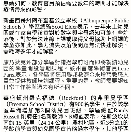
無論如何，教育官員預估
需要數年的時間才能解決
疫情帶來的影響
。
新墨西哥州阿布奎基公立學校
（
Albuquerque Public
Schools
）學區總監
Scott Elder
表示，去年
未上
幼兒
園或在家
自學孩童對於數字與字母認知可能有些許
落後
。
對於無法連線上課或取得父母協助上網課的
學童亦如此
。學力流失
及
落後問題無法快速解決，
需耗時多年才能解套。
康乃狄克州部分
學區對錯過學前班
而
即將
就讀
幼兒
園
的學童
開設暑期課程。該州首席學術官
員
Irene
Parisi
表示
，各
學
區將
運用
聯邦救濟金來增聘
教職
人
員
並提供
教師培訓課程。重要的是，教師需要認知
日常工作
將與過去有所不同。
華盛頓州羅克福德（
Rockford
）的弗里曼學區
（
Freeman School District
）
有
900
名學生
，由於該學
區準備增加第
3
個幼兒園班級
，學
區
總監
Randy
Russell
剛聘
任
1
名新教師。
R
總監表示
，在斯波坎以
南約
15
英里（
24.14
公里）農村地區，
近
3
分之
1
的
學齡前學童
與
幼兒園
學童皆略過
本學年，其他
學
區