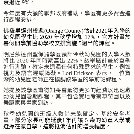
衰退近
9%
。
今年度
有大額
的
聯邦
政府補助
，學區
有更多資金進
行課程安排
。
佛羅里達州
橙
縣
(Orange County)
估計
2021
年入學的
幼兒園
學生
比
2020
年秋季增加
17%
，官
方
計
畫於
暑假開學前協助學校安排
實施
5
週
半
的
課程
。
明尼蘇達
州
聖保羅學區預計今秋幼兒園的
入學人
數
將
比
2020
年同時期
高出
22%
。該學區計
畫於
夏季
進行測
驗
，
確定未
遺漏任何特殊需求的學生，例如
視力
及
語言遲
緩障礙。
Lori Erickson
表示
，一位資
深的幼兒園老師
正在
協調該
學
區的學前班課程。
她
提及
該學區甫得知將
會
獲得更多
的
經費以
迅速
啟
動幼兒園暑期
課程
，其中包
含
實地考察草莓
園
以及
舞蹈家
與
畫家到訪。
秋季幼兒園的班級人數
尚未能確定。基於
安全
考
量
，
部分
家長可能
延後
1
年
再讓
5
歲的幼
童入學
或
選擇在家
自學
，這將抵消估計的增長
幅度。