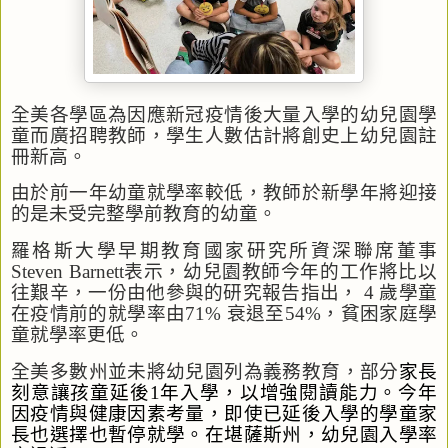
全美各
學區
為因應新冠疫情後大量入學的幼兒園學
童而廣
招聘教師，學生人數估計將創
史上
幼兒園註
冊新高。
由於前一年
幼童就學率較低，
教師於新學年將迎接
的是未受完整學前教育的幼童。
羅格斯大學早期教育國家研究所資深聯席
董事
Steven Barnett
表示，
幼兒園教師今年的工作將比以
往艱辛，一份由他參與的研究報告
指出，
4
歲學童
在疫情前的就學率由
71%
衰退至
54%
，貧困
家庭學
童就學率更低
。
全美多數州並未將
幼兒園
列為義務教育，部分
家長
刻意讓
孩
童延後
1
年入學，以增強閱讀能力
。今年
因疫情與
健康因素
考量
，即使已延後入學
的學童家
長也選擇也暫停就學
。在堪薩斯州，幼兒園入學率