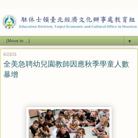
▼
6/23/21
全美急聘幼兒園教師因應秋季學童人數
暴增