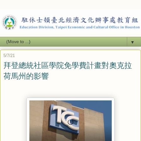
▼
5/7/21
拜登總統社區學院免學費計畫對奧克拉
荷馬州的影響