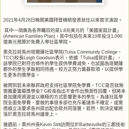
2021
年
4
月
28
日晚間美國拜登總統發表就任以來首次演說。
其中一項廣為各界矚目的是
1.8
兆美元的「美國家庭計畫」
(American Families Plan)
，其中包括在未來
10
年投注
1,090
億美元預算於免費入學社區學院。
奧克拉荷馬州塔爾薩社區學院
(Tulsa Community College
，
TCC)
校長
Leigh Goodson
表示，依據「
Tulsa
成就計畫」，
該學院已對符合條件的學生提供學費減免，也試圖為塔爾薩
郡外的學生爭取相同待遇。校方正努力籌募款項，以提供學
生更多的獎學金。
被問到若未來聯邦政府支持社區學院免學費，
TCC
是否就無
需擔憂籌募獎學金
? G
校長指出不會作出預測性回覆，但將本
善加運用資源並以積極的方式影響更多的學生。為達社區學
院全面免學費，要做的事很多卻也充斥著諸多不確定，或需
透過立法要求各州提出配合款共同落實。若然，則決定權將
落於奧克拉荷馬州議會上。
幾週前，奧州州長
Kevin Stitt
訪問位於
Bartlesville
的三郡技術