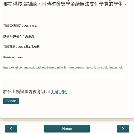
郡提供技職訓練，同時核發獎學金給無法支付學費的學生。
資料提供時間：
2021.5.4
撰稿人
/
譯稿人：黃淑貞
資料來源：
2021
年
4
月
28
日
Retrieved from
https://ktul.com/news/local/how-bidens-plan-for-free-community-college-could-impact-ok
駐休士頓辦事處教育組
at
1:50 PM
Share
‹
›
Home