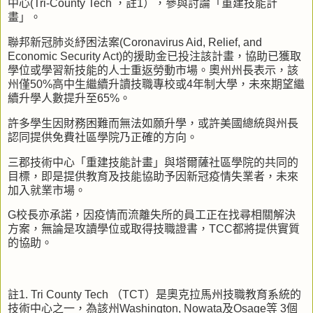
中心
(Tri-County Tech
，註
1
），參與討論「重建技能計
畫」。
聯邦新冠肺炎紓困法案
(Coronavirus Aid, Relief, and
Economic Security Act)
的援助金已投注該計畫，協助已獲取
學位或學習新技能的人士重返勞動市場。奧州州長表示，該
州僅
50%
高中生繼續升讀技職專校或
4
年制大學，未來期望繼
續升學人數提升至
65%
。
許多學生因財務困難而無法如願升學，或許美國總統與州長
認同提供免費社區學院乃正確的方向。
三郡技術中心「重建技能計畫」與塔爾薩社區學院的共同的
目標，即是提供教育及技能協助予因新冠疫情失業者，未來
加入就業市場。
G
校長亦承諾，因疫情而流離失所的員工正在找尋相關解決
方案，無論是攻讀學位或取得技職證書，
TCC
都將提供實質
的協助。
註
1. Tri County Tech
（
TCT
）是奧克拉馬州技職教育系統的
技術中心之一，為該州
Washington, Nowata
及
Osage
等
3
個