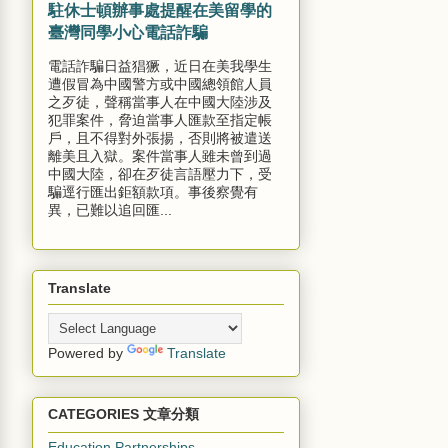
駐休士頓辦事處提醒在美留學的
臺灣同學小心電話詐騙
電話詐騙日益猖獗，近日在美我學生
遭假冒為中國警方或中國總領館人員
之歹徒，聲稱當事人在中國大陸涉及
犯罪案件，脅迫當事人匯款至指定帳
戶，且不得對外張揚，否則將被遣送
離美且入獄。案件當事人雖未曾到過
中國大陸，卻在歹徒言語壓力下，受
騙逕行匯出鉅額款項。事後察覺有
異，已難以追回匯...
Translate
Powered by
Translate
CATEGORIES 文章分類
Education Partnerships