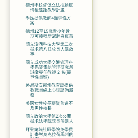
德州學校督促立法推動疫
情後遠距教學計畫
學區提供教師4類彈性方
案
德州12至15歲青少年近
期可接種新冠肺炎疫苗
國立澎湖科技大學第二次
徵求第八任校長人選啟
事
國立成功大學交通管理科
學系暨電信管理研究所
誠徵專任教師 2 名(競
爭性員額)
路易斯安那州教育廳提供
教職員線上心理諮詢服
務
美國女性校長薪資普遍不
及男性校長
國立政治大學第2次公開
徵求法學院院長候選人
拜登總統社區學院免學費
計畫對奧克拉荷馬州的