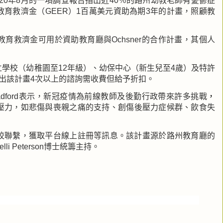
20
年
8
月的一項調查報告指出近
40
％的路州幼教老師有憂鬱症
教育救濟金（
GEER
）
1
百萬美元資助
為期
3
年
的計畫
，照顧教
教育救濟金可用於資助教育廳與
Ochsner
的
合作計畫，其個人
立學校（幼稚園至
12
年級）、幼保中心（新生兒至
4
歲）及
特許
出該計畫
4
次以上的諮詢需收費但給予折扣。
adford
表示，新冠疫情為前線
教師
及後勤行政帶來許多挑戰
，
壓力，如
悲傷與喪親之痛的支持
、創傷後壓力症候群、飲食失
校聯繫，獲取平台線上註冊等訊息。該計畫源於路州教育廳的
elli Peterson
博士統籌主持。