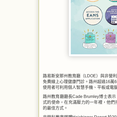
路易斯安那州教育廳（
LDOE
）與非營
免費線上心理健康門診。路州超過
16
萬
6
使
用者
可利用個人智慧手機、平板或電
路州教育廳廳長
Cade Brumley
博士表示
式的使命，在充滿壓力的一年裡，他們
的
最佳
方式。