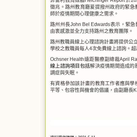
非營利教育媒體
Heichinger Report
於
20
徵兆。路州教育廳爰提撥州政府的緊急
師於疫情期間心
理
健康之需求。
路州州長
John Bel Edwards
表示，緊急
由衷
感激
並全力
支持路州
之
教育團隊
。
路州教職員線上心理諮詢計畫將提供公
學校
之教職員每人
4
次免費線上諮詢。超
Ochsner Health
遠距醫療副總裁
April R
線上
諮詢項目
包括
解決疫情期間造成的
調症與失眠。
有資格參加該計畫的教育工作者應與學
平等、包容性與機會的倡議，由副廳長
K