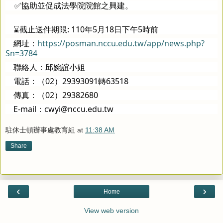
✅協助並促成法學院院館之興建。
    ⌛截止送件期限: 110年5月18日下午5時前
    網址：
https://posman.nccu.edu.tw/app/news.php?
Sn=3784
    聯絡人：邱婉誼小姐
    電話：（02）29393091轉63518
    傳真：（02）29382680
    E-mail：cwyi@nccu.edu.tw
駐休士頓辦事處教育組
at
11:38 AM
Share
‹
›
Home
View web version