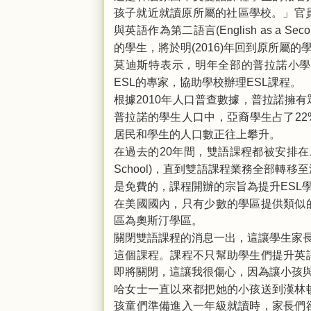
孩子就近就讀原所屬的社區學校。」官
與英語作為第二語言
(English as a Sec
的學生，將於明
年回到原所屬的
(2016)
莫迪斯特表示，明年全部的普拉諾小
的專家，協助學校辦理
課程。
ESL
ESL
根據
年人口普查數據，普拉諾擁有
2010
普拉諾的學生人口中，亞裔學生占了
22
居民和學生的人口數正往上攀升。
在過去的
年間，雙語課程都被安排在
20
，直到雙語課程業務全部轉移至
School)
是免費的，課程開辦的宗旨為提升
ESL
在美國國內，只有少數的學區提供類似
區為奧斯汀學區。
關閉雙語課程的消息一出，這讓學生家長
這個課程。課程不只幫助學生們提升英
即將關閉，這讓我很傷心，因為讓小孩
哈女士一直以來都把她的小孩送到漢林
孩童們準備進入一年級就讀時，家長們