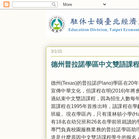
3/1/15
德州普拉諾學區中文雙語課
德州
的普拉諾
學區在
年
(Texas)
(Plano)
20
宣傳中華文化，但課程在明
年將
(2016)
過結束中文雙語課程，因為招生人數每
當課程在
年首推出時，該課程在學
1995
班級。現在學區內，只有漢林頓小學
(H
有
名在幼兒班和
名在學前班就讀的
18
26
專門負責校園服務業務的普拉諾學區助理
道是什麼原因中文雙語課程學生的報名