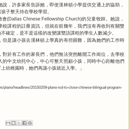
她說，許多家長告訴她，即使漢林頓小學提供交通上的協助，
讓孩子整天待在學校學習。
教會
的兒童牧師。她說，
(Dallas Chinese Fellowship Church)
學校課程的註冊資訊，但就在前幾年，我們沒有再收到有關雙
她不確定，是不是這樣的改變讓雙語課程的學生人數減少。
，但是讓小孩去漢林頓上學真的有些困難，因為她們的工作時
，對於有工作的家長們，他們無法突然離開工作崗位，去學校
人的中文幼托中心，中心可整天照顧小孩，同時中心距離他們
可上幼稚園時，她們再讓小孩就近入學。」
plano/headlines/20150209-plano-isd-to-close-chinese-bilingual-program-