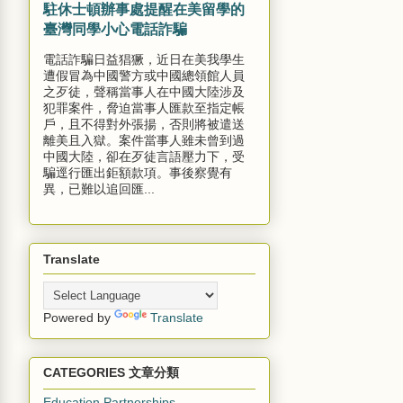
駐休士頓辦事處提醒在美留學的
臺灣同學小心電話詐騙
電話詐騙日益猖獗，近日在美我學生
遭假冒為中國警方或中國總領館人員
之歹徒，聲稱當事人在中國大陸涉及
犯罪案件，脅迫當事人匯款至指定帳
戶，且不得對外張揚，否則將被遣送
離美且入獄。案件當事人雖未曾到過
中國大陸，卻在歹徒言語壓力下，受
騙逕行匯出鉅額款項。事後察覺有
異，已難以追回匯...
Translate
Powered by
Translate
CATEGORIES 文章分類
Education Partnerships