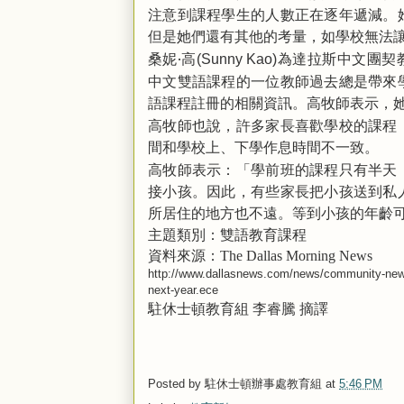
注意到課程學生的人數正在逐年遞減。
但是她們還有其他的考量，如學校無法
桑妮‧高
為達拉斯中文團契
(Sunny Kao)
中文雙語課程的一位教師過去總是帶來
語課程註冊的相關資訊。高牧師表示，
高牧師也說，許多家長喜歡學校的課程
間和學校上、下學作息時間不一致。
高牧師表示：「學前班的課程只有半天
接小孩。因此，有些家長把小孩送到私
所居住的地方也不遠。等到小孩的年齡
主題類別：雙語教育課程
資料來源：
The Dallas Morning News
http://www.dallasnews.com/news/community-news/
next-year.ece
駐休士頓教育組
李睿騰
摘譯
Posted by
駐休士頓辦事處教育組
at
5:46 PM