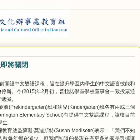
程即將關閉
前開設中文雙語課程，旨在提升學區內學生的中文語言技能和
會停辦。今
年
月初，普拉諾學區學校董事會一致投票通
(2015)
2
年遞減。
齡前
班和幼兒
班各有兩或三個
(Prekindergarten)
(Kindergarten)
有提供中文雙語課程，該校目前
arrington Elementary School)
學生。
教育總監蘇珊‧莫迪斯特
表示：「我們不知
(Susan Modisette)
人數每年都在減少，但我們知道的是現在有更多的家長選擇讓