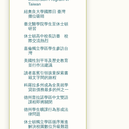
Taiwan
紐奧良大學國際日 臺灣
攤位吸睛
臺北醫學院學生至休士頓
研習
休士頓高中校長訪臺 校
際交流熱烈
嘉倫獨立學區學生參訪台
灣
美國性別平等及歷史教育
並行作法建議
讀者嘉賓引領孩童探索書
籍文字間的旅程
科羅拉多州成為全美就學
貸款債務最多的州之一
德州普拉諾學區中文雙語
課程即將關閉
德州學生曠課行為形成法
律問題
休士頓獨立學區循序漸進
解決校園數位升級難題