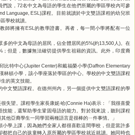
員們說，
名中文為母語的學生在他們所屬的學區學校內可參
72
課程。目前就讀於中文雙語課程的幼兒班
ond Language, ESL)
學區學校就讀。
學教師將擁有
的教學證書。再者，每一間小學將配有一位
ESL
眾多的中文為母語的居民，佔全體居民的
約
人
。在
5%(
13,500
)
；但是，數據無法確切提供學生祖籍的資訊。此外，印度裔
%
邱比特中心
和戴福榮小學
(Jupiter Center)
(Daffron Elementary
漢林頓小學，該小學座落於學區的中心。學校的中文雙語課程
學生的英文技能。
的中文雙語課程。在德州州內，另一個提供中文雙語課程的學
很失望。課程學生家長康妮‧哈
表示：「我很喜愛
(Connie Ha)
語技能，還幫助學生鞏固母語的能力。對於我來說，聽到課程
與其他亞裔學生一同學習兩種語言是很棒的ㄧ件事情。」
頓小學上課，因為她們全家人都很喜歡這間學校，但是當許多
卻都把自己的孩童轉入原所屬的學區學校就近就讀。她同時也