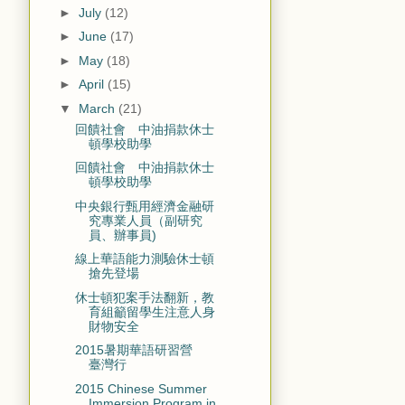
►
July
(12)
►
June
(17)
►
May
(18)
►
April
(15)
▼
March
(21)
回饋社會 中油捐款休士
頓學校助學
回饋社會 中油捐款休士
頓學校助學
中央銀行甄用經濟金融研
究專業人員（副研究
員、辦事員)
線上華語能力測驗休士頓
搶先登場
休士頓犯案手法翻新，教
育組籲留學生注意人身
財物安全
2015暑期華語研習營
臺灣行
2015 Chinese Summer
Immersion Program in