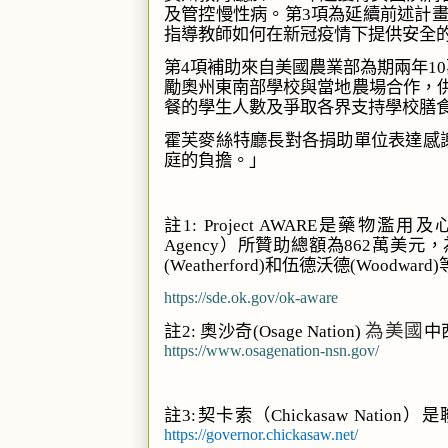
及管控慢性病。第
項為延續前述計
3
指導教師如何在新冠疫情下提供安全
第
項補助來自美國農業部為期兩年
4
10
勵奧州東南部學校與當地農場合作，
餐的學生人數及爭取各界支持學校膳
霍芙麥絲特廳長對各捐助單位表達感
庭的負擔。」
註
是藥物濫用及
1: Project AWARE
）所贊助總額為
萬美元，
Agency
862
和伍德沃德
(Weatherford)
(Woodward)
https://sde.ok.gov/ok-aware
為美國
註
奧沙奇
中
2:
(Osage Nation)
https://www.osagenation-nsn.gov/
註
契卡索（
）是
3:
Chickasaw Nation
https://governor.chickasaw.net/