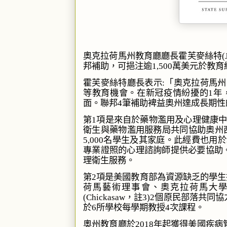
奧克拉荷馬州教育廳廳長霍芙麥絲特
(
邦補助，可挹注逾
萬美元於教育
1,500
霍芙麥絲特廳長表示
「奧克拉荷馬州
:
等教育機會。在新冠疫情紛擾的
年
1
面。聯邦
筆補助裨益奧州達成長期性
4
第
項是來自於藥物濫用及心理健康
1
衛生與藥物濫用服務局共同協助奧州
名學生及其家庭。此經費也用於
5,000
專業證照的心理諮詢師提供必要協助
理衛生服務。
第
項是美國教育部為資源缺乏的學生
2
荷馬藝術理事會、奧克拉荷馬大
，註
個原民部落共同協
(Chickasaw
3)2
於
所學校每學期教授
次課程。
6
4
奧州教育廳於
年起獲得美國疾病
2018