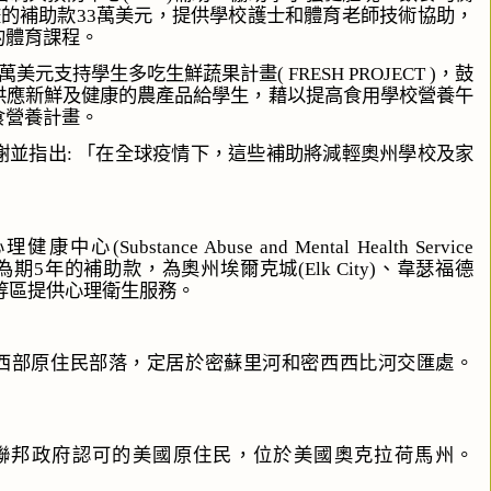
畫的補助款
萬美元，提供學校護士和體育老師技術協助，
33
的體育課程。
萬美元支持學生多吃生鮮蔬果計畫
，鼓
( FRESH PROJECT )
供應新鮮及健康的農產品給學生，藉以提高食用學校營養午
食營養計畫。
謝並指出
「在全球疫情下，這些補助將減輕奧州學校及家
:
心理健康中心
(Substance Abuse and Mental Health Service
為期
年的補助款，為奧州埃爾克城
、韋瑟福德
5
(Elk City)
等區提供心理衛生服務。
西部原住民部落，定居於密蘇里河和密西西比河交匯處。
聯邦政府認可的美國原住民，位於美國奧克拉荷馬州。