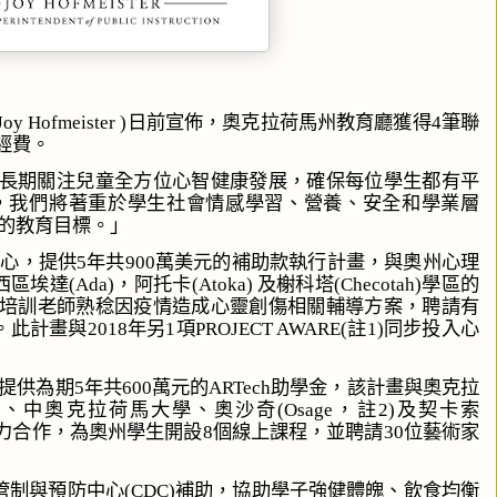
日前宣佈，奧克拉荷馬州教育廳獲得
筆聯
Joy Hofmeister )
4
經費。
長期關注兒童全方位心智健康發展，確保每位學生都有平
，我們將著重於學生社會情感學習、營養、安全和學業層
的教育目標。」
中心，提供
年共
萬美元的補助款執行計畫，與奧州心理
5
900
西區埃達
，阿托卡
及榭科塔
學區的
(Ada)
(Atoka)
(Checotah)
培訓老師熟稔因疫情造成心靈創傷相關輔導方案，聘請有
。此計畫與
年另
項
註
同步投入心
2018
1
PROJECT AWARE(
1)
提供為期
年共
萬元的
助學金
，該計畫
與奧克拉
5
600
ARTech
學、中奧克拉荷馬大學、奧沙奇
，註
及契卡索
(Osage
2)
力合作，為奧州學生開設
個線上課程，並聘請
位藝術家
8
30
管制與預防中心
補助，協助學子強健體魄、飲食均衡
(CDC)