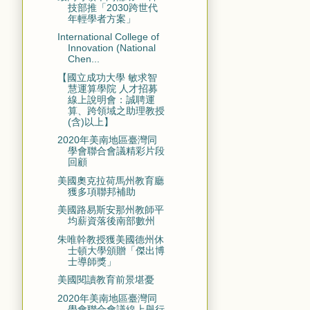
技部推「2030跨世代
年輕學者方案」
International College of
Innovation (National
Chen...
【國立成功大學 敏求智
慧運算學院 人才招募
線上說明會：誠聘運
算、跨領域之助理教授
(含)以上】
2020年美南地區臺灣同
學會聯合會議精彩片段
回顧
美國奧克拉荷馬州教育廳
獲多項聯邦補助
美國路易斯安那州教師平
均薪資落後南部數州
朱唯幹教授獲美國德州休
士頓大學頒贈「傑出博
士導師獎」
美國閱讀教育前景堪憂
2020年美南地區臺灣同
學會聯合會議線上舉行