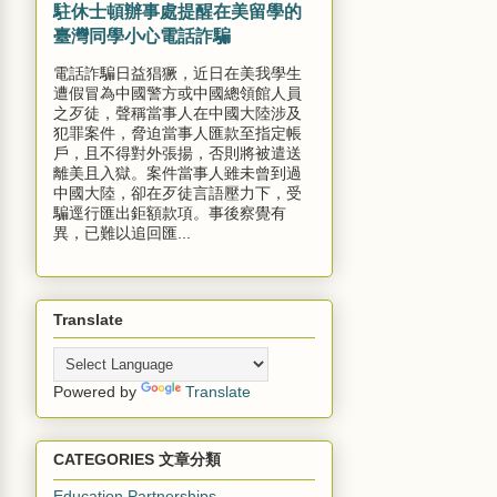
駐休士頓辦事處提醒在美留學的
臺灣同學小心電話詐騙
電話詐騙日益猖獗，近日在美我學生
遭假冒為中國警方或中國總領館人員
之歹徒，聲稱當事人在中國大陸涉及
犯罪案件，脅迫當事人匯款至指定帳
戶，且不得對外張揚，否則將被遣送
離美且入獄。案件當事人雖未曾到過
中國大陸，卻在歹徒言語壓力下，受
騙逕行匯出鉅額款項。事後察覺有
異，已難以追回匯...
Translate
Powered by
Translate
CATEGORIES 文章分類
Education Partnerships