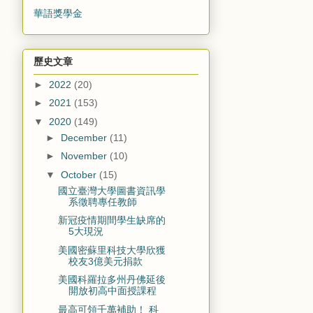
華語獎學金
歷史文章
►
2022
(20)
►
2021
(153)
▼
2020
(149)
►
December
(11)
►
November
(10)
▼
October
(15)
國立臺灣大學圖書資訊學
系徵聘專任教師
新冠疫情期間學生缺席的
5大現況
美國密蘇里科技大學欣獲
校友3億美元捐款
美國科羅拉多州丹佛延後
開放初高中面授課程
最高可領千萬補助！ 科