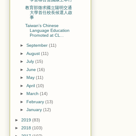
教育部徵求國立陽明交通
大學首任校長候選人啟
事
Taiwan’s Chinese
Language Education
Promoted at CL...
►
September
(11)
►
August
(11)
►
July
(15)
►
June
(16)
►
May
(11)
►
April
(10)
►
March
(14)
►
February
(13)
►
January
(12)
►
2019
(83)
►
2018
(103)
►
2017
(107)