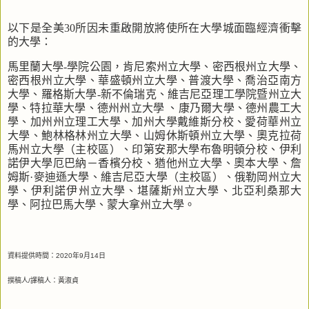
以下是全美
30
所因未重啟開放將使所在大學城面臨經濟衝擊
的大學：
馬里蘭大學
-
學院公園，肯尼索州立大學、密西根州立大學、
密西根州立大學、華盛頓州立大學、普渡大學、喬治亞南方
大學、羅格斯大學
-
新不倫瑞克、維吉尼亞理工學院暨州立大
學、特拉華大學、德州州立大學 、康乃爾大學、德州農工大
學、加州州立理工大學、加州大學戴維斯分校、愛荷華州立
大學、鮑林格林州立大學、山姆休斯頓州立大學、奧克拉荷
馬州立大學（主校區）、印第安那大學布魯明頓分校、伊利
諾伊大學厄巴納－香檳分校、猶他州立大學、奧本大學、詹
姆斯·麥迪遜大學、維吉尼亞大學（主校區）、俄勒岡州立大
學、伊利諾伊州立大學、堪薩斯州立大學、北亞利桑那大
學、阿拉巴馬大學、蒙大拿州立大學。
資料提供時間：
2020
年
9
月
14
日
撰稿人
/
譯稿人：黃淑貞