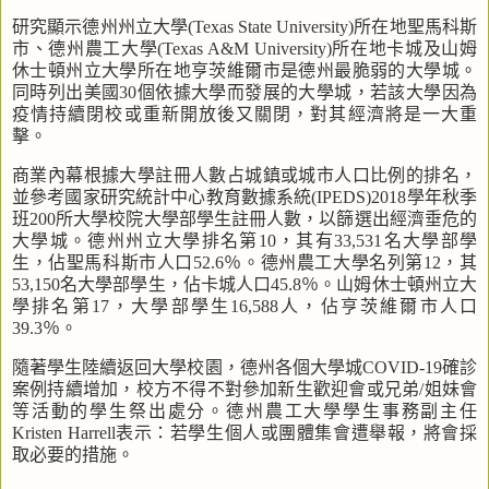
研究顯示德州州立大學
(Texas State University)
所在地聖馬科斯
市、德州農工大學
(Texas A&M University)
所在地卡城及山姆
休士頓州立大學所在地亨茨維爾市是德州最脆弱的大學城。
同時列出美國
30
個依據大學而發展的大學城，若該大學因為
疫情持續閉校或重新開放後又關閉，對其經濟將是一大重
擊。
商業內幕根據大學註冊人數占城鎮或城市人口比例的排名，
並參考國家研究統計中心教育數據系統
(IPEDS)2018
學年秋季
班
200
所大學校院大學部學生註冊人數
，
以篩選出經濟垂危的
大學城。德州州立大學排名第
10
，其有
33,531
名大學部學
生，佔聖馬科斯市人口
52.6
％。德州農工大學名列第
12
，其
53,150
名大學部學生，佔卡城人口
45.8
％。山姆休士頓州立大
學排名第
17
，大學部學生
16,588
人，佔亨茨維爾市人口
39.3
％。
隨著學生陸續返回大學校園，德州各個大學城
COVID-19
確診
案例持續增加，校方不得不對參加新生歡迎會或兄弟
/
姐妹會
等活動的學生祭出處分。德州農工大學學生事務副主任
Kristen Harrell
表示：若學生個人或團體集會遭舉報，將會採
取必要的措施。