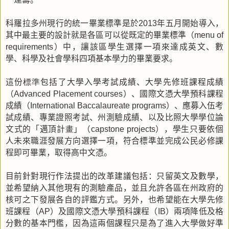
科羅拉多州現行的統一畢業標準是於
年五月開始導入，
2013
其中最主要的設計就是各區可以從既定的畢業標準（
menu of
）中，讓該區學生選擇一項來達成英文、數
requirements
學、科學及社會學科四項基本學力的畢業要求。
這份
標準
包括了大學入學考試成績、大學先修班課程成績
（
）、國際文憑大學預科課程
Advanced Placement courses
成績（
）、應募入伍考
International Baccalaureate programs
試成績、專業證照考試、州測驗成績、以及比照大學學位論
文式的「邁頂計
畫
」（
），學生只要依個
capstone projects
人未來職涯發展方向選擇一項，符合標準並完成公民必修課
程即可畢業，取得高中文憑。
目前針對現行作法提出的改革建議包括：只留英文及數學，
並希望納入其他現有的測驗產品，並且允許各區在州政府的
核可之下發展各自的評鑑方式。另外，也希望能在大學先修
班課程（
）及國際文憑大學預科課程（
）兩項降低及格
AP
IB
分數的基本門檻，因為這兩個課程只是為了進入大學做好準