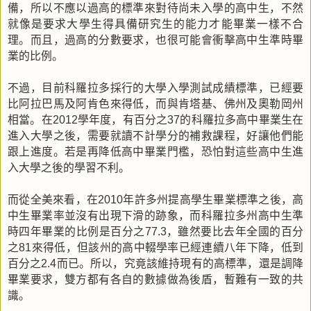
備，所以不應以過高的標準來對待尚未入學的高中生，不然
就像是要求大學生得具備研究生的能力才能畢業一樣不合
理。而且，過高的分數要求，也很可能會衝擊高中生準時畢
業的比例。
不過，目前科羅拉多採行的大學入學測試成績標準，已經要
比阿拉巴馬及阿肯色來得低，而與肯塔基、佛州及奧勒岡州
相當。在
學年度，有百分之
的科羅拉多高中畢業生在
2012
37
進入大學之後，需要就讀不計學分的補救課程，好讓他們能
跟上進度。若是再降低高中畢業門檻，恐怕對這些高中生進
入大學之後的學習不利。
而從全美來看，在
年許多州提高學生畢業標準之後，高
2010
中生畢業率並沒有出現下滑的跡象，而科羅拉多州高中生準
時四年畢業的比例是百分之
，雖然要比去年全國的百分
77.3
之
來得低，但該州的高中輟學率已經連續八年下降，低到
81
百分之
而已。所以，究竟該維持現有的高標準，還是調降
2.4
畢業要求，雙方都有各自的數據做為後盾，暫難有一致的共
識。