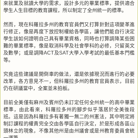
來就業及就讀大學的需求，設計多元的畢業標準，提供適合
學生人生目標的教育課程，所以制定了全州統一的標準。
然而，現在科羅拉多州的教育官員們又打算針對這項變革進
行修正，像是再度下放控制權給各學區，讓他們能自行決定
學生該如何證明自己具有畢業資格，同時也打算調降某些困
難的畢業標準，像是取消科學及社會學科的必修，只留英文
及數學；或是調降
及
大學入學考試的最低基本門檻
ACT
SAT
等。
究竟這些建議是開倒車的做法，還是依據現況而進行的必要
改革，各方意見不一，但科羅拉多州的教育官員表示，目前
仍在研議當中，全案並未拍板。
目前全美僅有麻州及賓州仍未訂定任何全州統一的高中畢業
標準，由此看來，科羅拉多州的腳步似乎落居於全美後段
班。這是因為科羅拉多有著獨一無二的州憲法，其中明定將
制訂課程的權責完全交由各學區自行決定，於是形成各區山
頭林立的現象，不像其他州是由州議會或是州教育委員會統
一運籌。