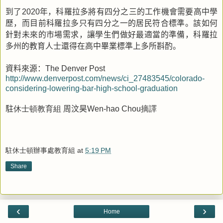
到了
年，科羅拉多將有四分之三的工作機會需要高中學
2020
歷，而目前科羅拉多只有四分之一的居民符合標準。該如何
針對未來的市場需求，讓學生們做好最適當的準備，科羅拉
多州的教育人士還得在高中畢業標準上多所斟酌。
資料來源：
The Denver Post
http://www.denverpost.com/news/ci_27483545/colorado-
considering-lowering-bar-high-school-graduation
駐
休士頓教育組
周汶昊
摘譯
Wen-hao Chou
駐休士頓辦事處教育組
at
5:19 PM
Share
‹
›
Home