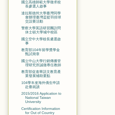
國立高雄師範大學徵求校
長參選人啟事
達拉斯德州大學臺灣同學
會辦理臺灣盃籃羽排球
交誼賽活動
警察大學英語研習團訪問
休士頓大學城中校區
國立空中大學校長遴選啟
事
教育部104年留學獎學金
甄試簡章
國立中山大學行銷傳播管
理研究所誠徵專任教師
教育部促進華語文教育產
業發展補助要點
104學年度海外僑生申請
赴臺就讀
2015/2016 Application to
National Taiwan
University
Certification Information
for Out of Country