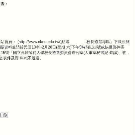
審查：
 (http://www.nknu.edu.tw/)點選 「校長遴選專區」下載相關
關資料並請於民國104年2月28日(星期 六)下午5時前以掛號或快遞郵件寄
路116號「國立高雄師範大學校長遴選委員會辦公室(人事室秘書紀 錦誠)」收，
之表件及資 料恕不退還。