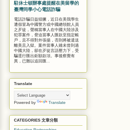
駐休士頓辦事處提醒在美留學的
臺灣同學小心電話詐騙
電話詐騙日益猖獗，近日在美我學生
遭假冒為中國警方或中國總領館人員
之歹徒，聲稱當事人在中國大陸涉及
犯罪案件，脅迫當事人匯款至指定帳
戶，且不得對外張揚，否則將被遣送
離美且入獄。案件當事人雖未曾到過
中國大陸，卻在歹徒言語壓力下，受
騙逕行匯出鉅額款項。事後察覺有
異，已難以追回匯...
Translate
Powered by
Translate
CATEGORIES 文章分類
Education Partnerships