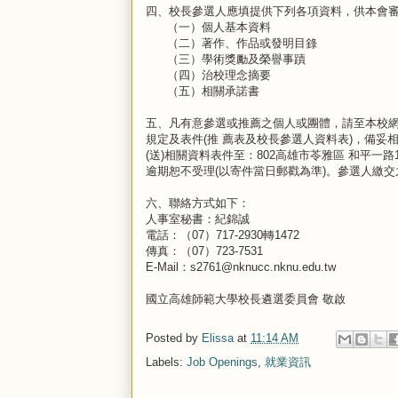
四、校長參選人應填提供下列各項資料，供本會
（一）個人基本資料
（二）著作、作品或發明目錄
（三）學術獎勵及榮譽事蹟
（四）治校理念摘要
（五）相關承諾書
五、凡有意參選或推薦之個人或團體，請至本校網站首頁：
規定及表件(推 薦表及校長參選人資料表)，備妥相
(送)相關資料表件至：802高雄市苓雅區 和平一
逾期恕不受理(以寄件當日郵戳為準)。參選人繳交
六、聯絡方式如下：
人事室秘書：紀錦誠
電話：（07）717-2930轉1472
傳真：（07）723-7531
E-Mail：s2761@nknucc.nknu.edu.tw
國立高雄師範大學校長遴選委員會 敬啟
Posted by
Elissa
at
11:14 AM
Labels:
Job Openings
,
就業資訊