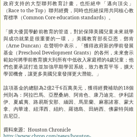
政府支持的大型聯邦教育計畫，也拒絕申「邁向頂尖」
（
Race to the Top
）聯邦經費，同時也拒絕採用共同核心教
育標準（
Common Core education standards
）。
「擴大優質學齡前教育的管道，對於保障美國兒童未來就學
與成功就業是很重要的一環，」美國教育部長亞恩．鄧肯
（
Arne Duncan
）在聲明中表示，「獲得政府新的學前發展
基金（
Preschool Development Grants
）的各州，未來會示
範如何將學前教育擴大到所有中低收入家庭裡的
4
歲兒童；他
們也要承諾打造並加強早期學習系統，致力教育平等，擴大
學習機會，讓更多美國兒童發揮更大潛能。」
該項基金的總額為
2
億
2
千
6
百萬美元，獲得經費補助的
18
個
州則為：阿拉巴馬、亞歷桑納、阿肯色、康乃迪克、伊利諾
伊、夏威夷、路易斯安那、緬因、馬里蘭、麻塞諸塞、蒙大
拿、內華達、紐澤西、紐約、羅德島、田納西、佛蒙特與維
吉尼亞。
資料來源：
Houston Chronicle
http://www.chron.com/news/houston-