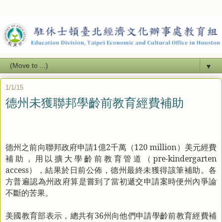
▼
1/1/15
德州未獲聯邦學齡前教育經費補助
德州之前向聯邦政府申請
1
億
2
千萬（
120 million
）美元經費
補助，用以擴大學齡前教育管道（
pre-kindergarten
access
），結果於日前公佈，德州最終未獲得該筆補助。各
方普遍認為州政府算是嘗到了當初遞交申請案時便州內爭論
不斷的苦果。
美國教育部表示，總共有
36
州向他們申請學齡前教育經費補