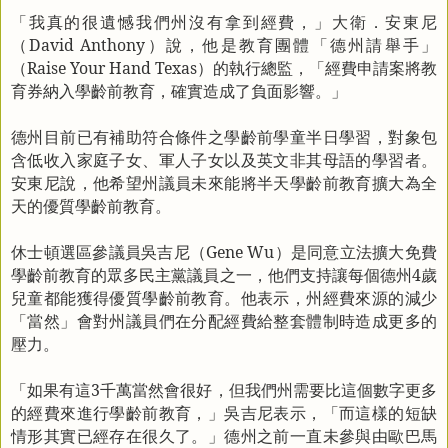
「我真的很遺憾我們州沒有拿到經費，」大衛．安東尼
（
David Anthony
）說，他是教育團體「德州請舉手」
（
Raise Your Hand Texas
）的執行總監，「經費申請案將教
育券納入學齡前教育，確實造成了負面影響。」
德州目前已有補助符合條件之學齡前學童半日學習，對象包
含低收入家庭子女、軍人子女以及英文非其母語的學習者。
安東尼說，他希望州議員未來能將半天學齡前教育擴大為全
天的優質學齡前教育。
休士頓選區參議員吳吉尼（
Gene Wu
）是同意立法擴大免費
學齡前教育的眾多民主黨議員之一，他們支持讓每個德州
4
歲
兒童都能獲得優質學齡前教育。他表示，州經費來源的減少
「當然」會對州議員們在分配經費給整套體制時造成更多的
壓力。
「如果有這
3
千萬當然會很好，但我們州需要比這個數字更多
的經費來進行學齡前教育，」吳吉尼表示，「而這樣的短缺
情形其實已經存在很久了。」德州之前一直未參與由歐巴馬