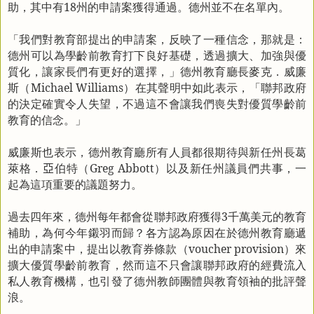
助，其中有
18
州的申請案獲得通過。德州並不在名單內。
「我們對教育部提出的申請案，反映了一種信念，那就是：
德州可以為學齡前教育打下良好基礎，透過擴大、加強與優
質化，讓家長們有更好的選擇，」德州教育廳長麥克．威廉
斯（
Michael Williams
）在其聲明中如此表示，「聯邦政府
的決定確實令人失望，不過這不會讓我們喪失對優質學齡前
教育的信念。」
威廉斯也表示，德州教育廳所有人員都很期待與新任州長葛
萊格．
亞
伯特（
Greg Abbott
）以及新任州議員們共事，一
起為這項重要的議題努力。
過去四年來，德州每年都會從聯邦政府獲得
3
千萬美元的教育
補助，為何今年鎩羽而歸？各方認為原因在於德州教育廳遞
出的申請案中，提出以教育券條款（
voucher provision
）來
擴大優質學齡前教育，然而這不只會讓聯邦政府的經費流入
私人教育機構，也引發了德州教師團體與教育領袖的批評聲
浪。