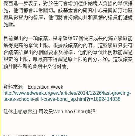
傑西進一步表示，對於任何會增加德州納稅人負擔的舉債措
施，他們都會非常關切。該基金會的研究中心是奧斯汀地區
極具影響力的智庫，他們將會持續向共和黨籍的議員們遊說
施壓。
目前提出的一項議案，是希望讓
個快速成長的獨立學區能
57
獲得更高的舉債上限。根據該議案的內容，這些學區只要符
合議案所提出的相關要求及標準，他們的舉債比例就能超過
規定的上限，唯最高不得超過原上限的百分之
。這項議案
20
預計將在新的會期中交付討論。
資料來源：
Education Week
http://www.edweek.org/ew/articles/2014/12/26/fast-growing-
texas-schools-still-crave-bond_ap.html?r=1892414838
駐
休士頓教育組
周汶昊
摘譯
Wen-hao Chou