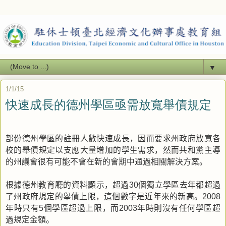
▼
1/1/15
快速成長的德州學區亟需放寬舉債規定
部份德州學區的註冊人數快速成長，因而要求州政府放寬各
校的舉債規定以支應大量增加的學生需求，然而共和黨主導
的州議會很有可能不會在新的會期中通過相關解決方案。
根據德州教育廳的資料顯示，超過
個獨立學區去年都超過
30
了州政府規定的舉債上限，這個數字是近年來的新高。
2008
年時只有
個學區超過上限，而
年時則沒有任何學區超
5
2003
過規定金額。