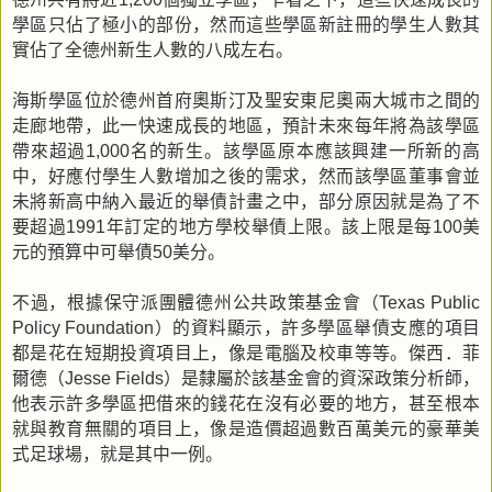
學區只佔了極小的部份，然而這些學區新註冊的學生人數其
實佔了全德州新生人數的八成左右。
海斯學區位於德州首府奧斯汀及聖安東尼奧兩大城市之間的
走廊地帶，此一快速成長的地區，預計未來每年將為該學區
帶來超過
名的新生。該學區原本應該興建一所新的高
1,000
中，好應付學生人數增加之後的需求，然而該學區董事會並
未將新高中納入最近的舉債計畫之中，部分原因就是為了不
要超過
年訂定的地方學校舉債上限。該上限是每
美
1991
100
元的預算中可舉債
美分。
50
不過，根據保守派團體德州公共政策基金會（
Texas Public
）的資料顯示，許多學區舉債支應的項目
Policy Foundation
都是花在短期投資項目上，像是電腦及校車等等。傑西．菲
爾德（
）是隸屬於該基金會的資深政策分析師，
Jesse Fields
他表示許多學區把借來的錢花在沒有必要的地方，甚至根本
就與教育無關的項目上，像是造價超過數百萬美元的豪華美
式足球場，就是其中一例。