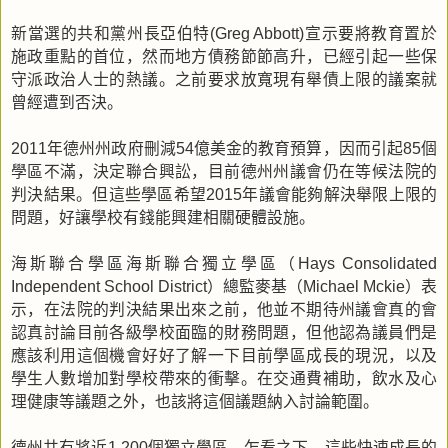
新當選的共和黨州長亞伯特
宣示要將教育置於
(Greg Abbott)
施政重點的首位，然而地方債務節節高升，已經引起一些保
守派政治人士的熱議。之前要求放寬現有舉債上限的議案就
曾經遭到否決。
年德州州政府刪減
億美金的教育預算，因而引起
個
2011
54
85
學區不滿，決定聯合興訟，目前德州州議會仍在等候法院的
判決結果。但這些學區希望
年議會能夠解決舉限上限的
2015
問題，好讓學校有錢能興建相關硬體設施。
海斯聯合學區海斯聯合獨立學區（
Hays Consolidated
）總監麥基（
）表
Independent School District
Michael Mckie
示，在法院的判決結果出來之前，他並不期待州議會真的會
認真討論目前各級學校面臨的財務問題，但他認為議員們是
應該利用這個機會好好了解一下目前學區成長的現況，以及
學生人數增加對學校帶來的衝擊。在交通費補助，飲水及心
理健康等議題之外，也該將這個議題納入討論範圍。
德州共有將近
個獨立學區，乍看之下，這些快速成長的
1,200