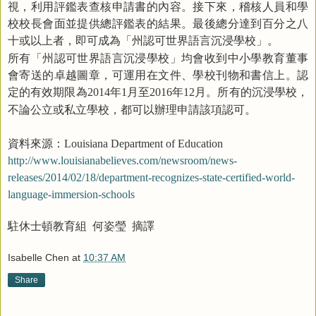
視，利用評鑑表查核申請書的內容。接下來，稽核人員和學
校校長會面並提供總評鑑表的結果。最後總分達到百分之八
十或以上者，即可成為「州認可世界語言沉浸學校」。
所有「州認可世界語言沉浸學校」均會收到中小學教育董事
會寄送的卓越圖章，可運用在文件
、
學校刊物和書信上。認
定的有效期限為
年
月至
年
月。所有的沉浸學校，
2014
1
2016
12
不論公立或私立學校，都可以辦理申請該項認可。
資料來源：
Louisiana Department of Education
http://www.louisianabelieves.com/newsroom/news-
releases/2014/02/18/department-recognizes-state-certified-world-
language-immersion-schools
駐休士頓教育組
何姿瑩
摘譯
Isabelle Chen
at
10:37 AM
Share