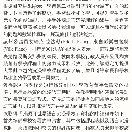
根據研究結果顯示，學習第二外語對智能的發展有正面的影
響，並且透過了解歷史
、學習
藝術和文學，可提升學生對多
元文化的感知能力。接受外國語言沉浸課程的學生，透過更
多面性和更高層次思考的技能訓練，可以讓其在面對較複雜
的問題和數學推算時，展現較佳的解決能力。
該州參議員艾瑞克‧拉法勒
，來自威樂普拉特
(Eric LaFleur)
，同時是
法案的提案人表示：
「
該認定將用來
(Ville Platte)
361
表揚路易斯安那州的家長
、
教師和學校行政人員在發展和實
踐創新學校課程上的努力成果和成效。此外，該認定可提供
大眾對卓越的沉浸學校課程更多了解，並且引導家長和學校
為孩童的學習成果一同努力。
」
獲得認可的學校必須持續達到中小學教育董事會設立的標
準，包括高品質的沉浸語言時間
、
在教學時間內確保沉浸語
言的書寫和口語形式
、
沉浸語言教師擁有如同當地人的流暢
語言能力，
以及
沉浸語言在校園內的能見度和辨識度。
欲取得「州認可世界語言沉浸學校」資格的申請程序如下：
首先準備學校簽署的申請書，其中包括課程表以及語言沉浸
教師
、
英語教師和校長的和評鑑問卷。稽核人員安排學校訪