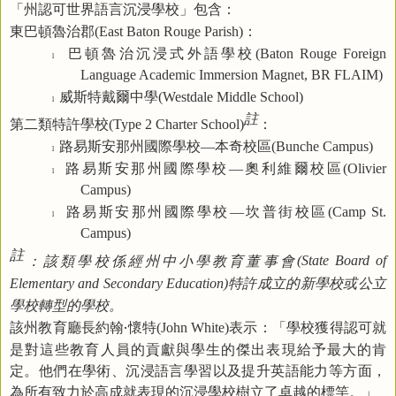
「州認可世界語言沉浸學校」包含：
東巴頓魯治郡
：
(East Baton Rouge Parish)
巴頓魯治沉浸式外語學校
(Baton Rouge Foreign
l
Language Academic Immersion Magnet, BR FLAIM)
威斯特戴爾中學
(Westdale Middle School)
l
註
第二類特許學校
：
(Type 2 Charter School)
路易斯安那州國際學校
本奇校區
—
(Bunche Campus)
l
路易斯安那州國際學校
奧利維爾校區
—
(Olivier
l
Campus)
路易斯安那州國際學校
坎普街校區
—
(Camp St.
l
Campus)
註
：該類學校係經州中小學教育董事會
(State Board of
特許成立的新學校或公立
Elementary and Secondary Education)
學校轉型的學校。
該州教育廳長約翰‧懷特
表示
：「
學校獲得認可就
(John White)
是對這些教育人員的貢獻與學生的傑出表現給予最大的肯
定。他們在學術
、
沉浸語言學習
以及
提升英語能力等方面，
為所有致力於高成就表現的沉浸學校樹立了卓越的標竿。
」