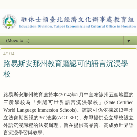
▼
4/1/14
路易斯安那州教育廳認可的語言沉浸學
校
路易斯安那州教育廳於本
年
月中宣布該州五個地區的
(2014)
2
三所學校為「州認可世界語言沉浸學校」
(State-Certified
。該認可係依據
年州
World Language Immersion Schools)
2013
立法會期審議的
法案
，亦即提供公立學校設立
361
(ACT 361)
外語沉浸課程的法案辦理，旨在提供高品質
、
高成效世界語
言沉浸學習與教學。