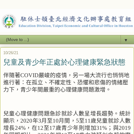
▼
10/26/21
兒童及青少年正處於心理健康緊急狀態
伴隨著
COVID
嚴峻的疫情，另一場大流行也悄悄地
進行著：在孤立、不確定性、恐懼和悲傷的情緒壓
力下，青少年間嚴重的心理健康問題激增。
兒童心理健康問題急診就診人數呈增長趨勢。統計
顯示，
2020
年
3
月至
10
月間，
5
至
11
歲兒童就診人數
增長
24%
，在
12
至
17
歲青少年則增加
31%
；與
2019