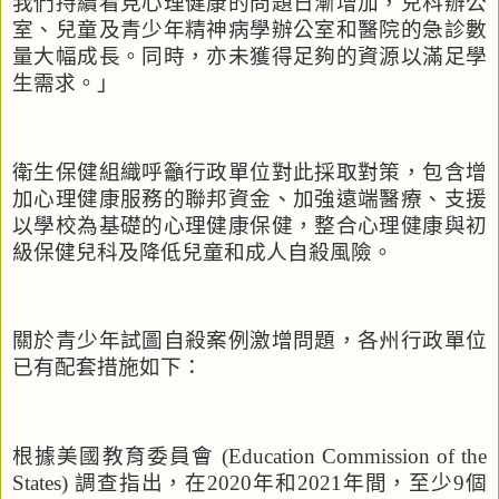
我們持續看見心理健康的問題日漸增加，兒科辦公
室、兒童及青少年精神病學辦公室和醫院的急診數
量大幅成長。同時，亦未獲得足夠的資源以滿足學
生需求。」
衛生保健組織呼籲行政單位對此採取對策，包含增
加心理健康服務的聯邦資金、加強遠端醫療、支援
以學校為基礎的心理健康保健，整合心理健康與初
級保健兒科及降低兒童和成人自殺風險。
關於青少年試圖自殺案例激增問題，各州行政單位
已有配套措施如下：
根據美國教育委員會
(Education Commission of the
States)
調查指出，在
2020
年和
2021
年間，至少
9
個