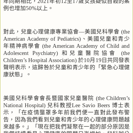
年同期相比，
2021
年初
12
至
17
歲女孩疑似自殺的案
例也增加
50%
以上。
對此，兒童心理健康專業協會—美國兒科學會
(the
American Academy of Pediatrics)
、美國兒童和青少
年精神病學會
(the American Academy of Child and
Adolescent Psychiatry)
和兒童醫院協會
(the
Children’s Hospital Association)
於
10
月
19
日共同發表
聲明表示，這歸咎於兒童和青少年的
「緊急
心理健
康狀態
」。
美國兒科學會會長暨國家兒童醫院
(the Children’s
National Hospital)
兒科教授
Lee Savio Beers
博士表
示，「在疫情壟罩多年前我們便一直對此發布警
告，因為我們看到兒童和青少年的心理健康問題越
來越多。」「現在把我們凝聚在一起的部分原因是