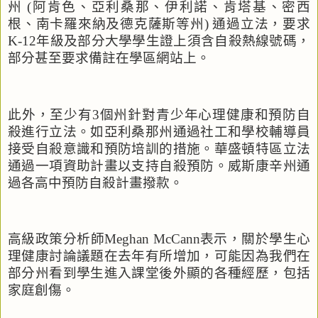
州
(
阿肯色、亞利桑那、伊利諾、肯塔基、密西
根、南卡羅來納及德克薩斯等州
)
通過立法，要求
K-12
年級
及部分大學學生證上須含自殺熱線號碼，
部分甚至要求備註在學區網站上。
此外，至少有
3
個州針對青少年心理健康和預防自
殺進行立法。如亞利桑那州通過社工和學校輔導員
接受自殺意識和預防培訓的措施。華盛頓特區立法
通過一項資助計畫以支持自殺預防。威斯康辛州通
過各高中預防自殺計畫撥款。
高級政策分析師
Meghan McCann
表示，關於學生心
理健康討論議題在去年有所增加，可能因為
我們在
部分州看到學生進入課堂後外顯的各種經歷，包括
家庭創傷。