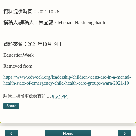
資料提供時間：
2021.10.26
撰稿人
/
譯稿人：林宜葳、
Michael Nakhiengchanh
資料來源：
2021
年
10
月
19
日
EducationWeek
Retrieved from
https://www.edweek.org/leadership/children-teens-are-in-a-mental-
health-state-of-emergency-child-health-care-groups-warn/2021/10
駐休士頓辦事處教育組
at
8:57 PM
Share
‹
›
Home