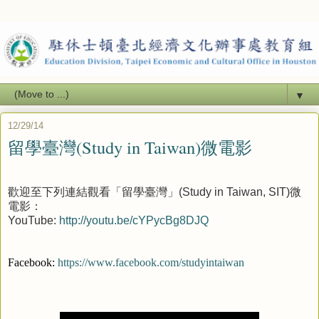
▼
12/29/14
留學臺灣(Study in Taiwan)微電影
歡迎至下列連結觀看「留學臺灣」(Study in Taiwan, SIT)微
電影：
YouTube:
http://youtu.be/cYPycBg8DJQ
Facebook:
https://www.facebook.com/studyintaiwan