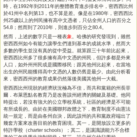
時，在
年到
年的整體教育進步排名中，密西西比州
1992
2011
於
州中名列第
，也不算是差。像是在
年，密西西比
41
13
1980
州
歲以上的州民擁有高中文憑者，只佔全州人口的百分之
25
；然而到了
年，則進步到百分之
。
54.8
2010
80.4
然而，上述的數字只是一種表
象
。哈佛的研究發現到，雖然
密西西州如今有能力讓學生們達到基本的成就水準，然而大
多數的學生並沒有真的從中受益。就算跟三十年前比起來，
密西西比州多了很多擁有高中文憑的州民，但許多都是外來
人口，如外州州民或是國際移民；跟其他州比起來，在當地
出生的州民能獲得高中文憑的人數仍舊是最少。由此分析看
來，密西西州的教育成果仍然落後美國其他州一大截。
密西西比州現狀的經濟狀況極為不佳，而共和黨籍的州長菲
爾．布萊恩點名教育乃是改善該州經濟的關鍵及基礎。他同
時提出，若沒有強大的公立學校系統，社區的經濟是不可能
有所成長的。由於在美國聯邦政體之下，教育制度不由憲法
統一規定，而是由各州自決，因此該州的共和黨政府端出了
幾套方案來改善目前的教育困境。其一，是開放設立更多的
特許學校（
）；其二，是讓識讀能力不合標
charter schools
準的三年級學生強制留級；其三，設立州立幼兒學校