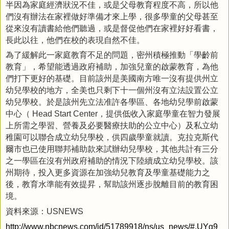
半因為家庭經濟狀況不佳，或是父母教育程度不高，所以他
們沒有辦法在家裡做好準備才來上學，很多學童的父母甚至
從來沒有讀書給他們聽過，或是督促他們在家裡好好看書，
長此以往，他們在校的表現自然不佳。
為了緩解此一家庭教育不足的問題，密州積極推動「學齡前
教育」，希望能透過政府補助，加強兒童的啟蒙教育，為他
們打下更好的基礎。目前該州是美國南方唯一沒有提供州立
幼兒學校的地方，全美也只剩下十一個州沒有立法設置公立
幼兒學校。於是該州先立法准許各學區、各地幼兒學前啟蒙
中心（
，提供低收入家庭學童在智力發展
Head Start Center
上所需之學習、營養及必要醫療扶助的公立中心）及私立幼
稚園可以聯合成立幼兒學校，供四歲學童就讀。克拉克斯代
爾市也已使用聯邦補助款來試辦幼兒學校，其他共計有三分
之一學區在沒有州政府補助的情況下陸續成立幼兒學校。該
州期待，投入更多資源在加強幼兒教育及學童基礎能力之
後，教育水準能有效提昇，幫助該州逐步脫離目前的教育困
境。
資料來源：
USNEWS
http://www.nbcnews.com/id/51789918/ns/us_news/#.UYg9