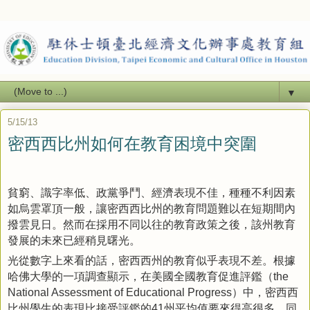
▼
5/15/13
密西西比州如何在教育困境中突圍
貧窮、識字率低、政黨爭鬥、經濟表現不佳，種種不利因素
如烏雲罩頂一般，讓密西西比州的教育問題難以在短期間內
撥雲見日。然而在採用不同以往的教育政策之後，該州教育
發展的未來已經稍見曙光。
光從數字上來看的話，密西西州的教育似乎表現不差。根據
哈佛大學的一項調查顯示，在美國全國教育促進評鑑（
the
）中，密西西
National Assessment of Educational Progress
比州學生的表現比接受評鑑的
州平均值要來得高很多。同
41