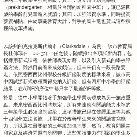
（
，相當於台灣的幼稚園中班），讓已滿四
prekindergarten
歲的學齡前兒童進入就讀；其四，加強師資水準，同時提高
薪資補貼。由於事關教育大計，對手的民主黨也贊成這些積
極的改革措施。
以該州的克拉克斯代爾市（
）為例，
該市教育局
Clarksdale
長杜佛瑞在二○○七年上任之後，陸續推出各項試辦內容，包
括採用新式課程，依教師表現給薪，以及引入新式的學校評
鑑方法。雖然目前看來成效頗佳，但未來仍有一段長路要
走。依照密西西比州學校分級評鑑制度的標準來看，該市高
中因試辦新式教程而得免納入評鑑，但有四所中小學的評鑑
結果，在
到
的序位中都只拿了最差的
等級。
A
F
F
於是，從中小學開始著手加強學生學業表現成為另一施政重
點。未來密西西比州將規定，所有未達應有閱讀能力水準的
三年級學生必須強制留級，這項措施已經在佛羅里達等其他
十四個州立法實施。此舉在於改善學生未來的閱讀書寫能
力，所以選在最關鍵的三年級加強把關。然而，教育問題常
和家庭及經濟問題有所關聯，這些閱讀能力有問題的學生多