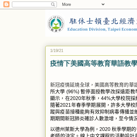
1/19/21
疫情下美國高等教育華語教
新冠疫情延燒全球，美國高等教育的華
所大學
(96%)
暫停面授教學改採遠距教
顯示，在
2020
年秋季，
44%
大學校院採
隨著
2021
年春季學期展開，許多大學校
蹤與疫苗接種能夠有效抑制病毒傳播並
期期間新冠肺炎確診人數激增，至今情
以德州萊斯大學為例，
2020
秋季學期的
老師的決定。線上中文課程的活動設計