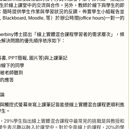
生於線上課堂中的交流與合作。另外，教師於線下與學生的即
：隨時提供學生作業與學習狀況的反饋，佈置學生小組報告並
, Blackboard, Moodle,
等）於辦公時間
(office hours)
一對一的
。
erbiny
博士提出「線上實體混合課程學習者的需求層次」，條
及解決問題的優先順序依序如下：
科書
, PPT
簡報
,
圖片等
)
與上課筆記
/
線下的同學
被老師聽到
的應答
論
與觸控式螢幕來寫上課筆記皆能使線上實體混合課程更順利進
學生。
，
29%
學生指出線上實體混合課程中最常見的挑戰是與教授和
學生表示難以融入於課堂中。對於全面線上的課程，
20%
的學