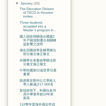
▼
January
(20)
The Education Division
of TECO in Houston
invites ...
Three students
accepted into a
Master’s program in...
國人因疫情關係出國逾2
年戶籍強制遷出相關權
益影響之說明
僑生回國就學及輔導辦法
部分條文修正條文
外國學生來臺就學辦法部
分條文修正條文
中華民國第52屆世界兒童
畫展
路易斯安那州公立學校入
學人數減少17,000名
新冠疫情下，科羅拉多州
高中畢業率創10年來
新高
110學年度海外僑生申請