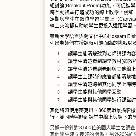
組討論
(Breakout Room)
功能，可促進學
時互動裨益打造成功的線上教學。例如
定期與學生在數位學習平臺上（
Canvas
線上交流都有助於學生更投入遠距學習
萊斯大學語言與跨文化中心
Hossam Elsh
列出老師們在授課時可能面臨的挑戰以
讓學生能清楚聽到老師講課內容
讓學生清楚看到課堂教材
(
如教
讓學生清楚看到老師與其他線上
讓學生上課時的應答都能清楚地
讓學生清楚聽到其他同學上課時
讓學生能與其他同學互動
讓學生能與其他同學進行課堂討
其他諸如使用麥克風、
360
度環景攝影機
行，並同時照顧到課堂中線上與線下的
另據一份針對
3,600
位美國大學生之調查
其他學生建立良好的關係，另外
20%
的