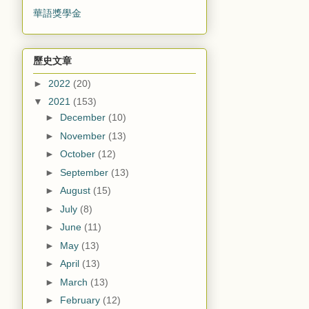
華語獎學金
歷史文章
►
2022
(20)
▼
2021
(153)
►
December
(10)
►
November
(13)
►
October
(12)
►
September
(13)
►
August
(15)
►
July
(8)
►
June
(11)
►
May
(13)
►
April
(13)
►
March
(13)
►
February
(12)