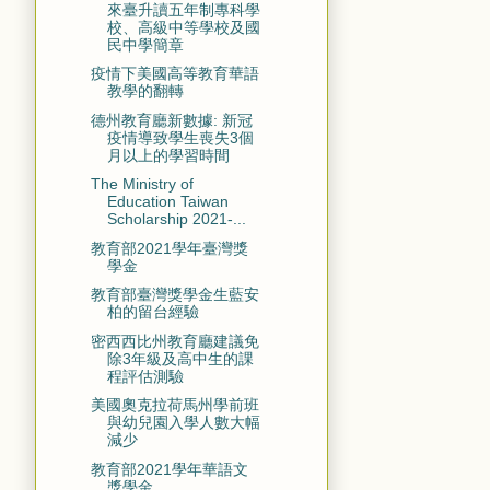
來臺升讀五年制專科學
校、高級中等學校及國
民中學簡章
疫情下美國高等教育華語
教學的翻轉
德州教育廳新數據: 新冠
疫情導致學生喪失3個
月以上的學習時間
The Ministry of
Education Taiwan
Scholarship 2021-...
教育部2021學年臺灣獎
學金
教育部臺灣獎學金生藍安
柏的留台經驗
密西西比州教育廳建議免
除3年級及高中生的課
程評估測驗
美國奧克拉荷馬州學前班
與幼兒園入學人數大幅
減少
教育部2021學年華語文
獎學金