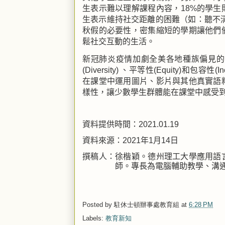
生表示難以理解課程內容，
18%
的學生
生表示維持社交距離的困難（如：聽不
秋假的必要性，密集縮短的學期讓他們
鬆社交互動的生活。
新冠肺炎疫情加劇全美各地種族偏見的
(Diversity)
、平等性
(Equity)
和包容性
(In
在課堂中運用圖片、影片與其他真實語
樣性，讓少數學生群體能在課堂中感受
資料提供時間：
2021.01.19
資料來源：
2021
年
1
月
14
日
撰稿人：徐楷穎。德州理工大學應用語
師。專長為電腦輔助教學、溝
Posted by
駐休士頓辦事處教育組
at
6:28 PM
Labels:
教育新知