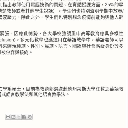
則指出教師使用電腦技術的問題。在實體授課方面，
25%
的學
清楚教師或者其他學生說話）。學生們也特別聲明學期中放春
/
備感壓力，除此之外，學生們也特別想念疫情前能夠與他人輕
緊張，因應此情勢，各大學校強調重申高等教育應具多樣性
clusion)
。多元化教學也應運用在華語教學中，華語老師可以
料來體現種族、性別、民族、語言、國籍與社會階級身份等多
到被包容與接納
。
言學系碩士，目前為教育部選送赴德州萊斯大學任教之華語教
通式語言教學法和其他語言教學法。