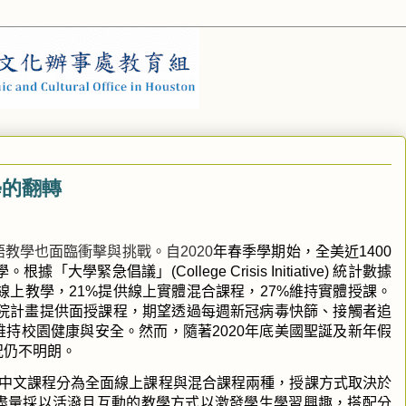
學的翻轉
語教學也面臨衝擊與挑戰。自
2020
年春季學期始，全美近
1400
學。根據「大學緊急倡議」
(College Crisis Initiative)
統計數據
線上教學，
21%
提供線上實體混合課程，
27%
維持實體授課。
院計畫提供面授課程，期望透過每週新冠病毒快篩、接觸者追
維持校園健康與安全。然而，隨著
2020
年底美國聖誕及新年假
況仍不明朗。
中文課程分為全面線上課程與混合課程兩種，授課方式取決於
盡量採以活潑且互動的教學方式以激發學生學習興趣，搭配分