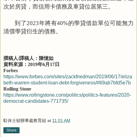
次於房貸，而信用卡債務及車貸位居第三。
到了
2023
年將有
40%
的學貸借款單位可能無力
清償學貸衍生的債務。
撰稿人
/
譯稿人：陳憶如
資料來源：
2019
年
6
月
17
日
Forbes
https://www.forbes.com/sites/zackfriedman/2019/06/17/eliza
beth-warren-student-loan-debt-forgiveness/#69ab7bfd5e7b
Rolling Stone
https://www.rollingstone.com/politics/politics-features/2020-
democrat-candidates-771735/
駐休士頓辦事處教育組
at
11:01 AM
Share