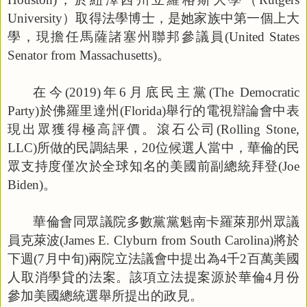
University
）取得法學博士，是她家族中第一個上大
學，現擔任馬薩諸塞州聯邦參議員
(United States
Senator from Massachusetts)
。
在今
(2019)
年
6
月底民主黨
(The Democratic
Party)
於佛羅里達州
(Florida)
舉行的電視辯論會中表
現出眾獲得極高評價。滾石公司
(Rolling Stone,
LLC)
所做的民調結果，
20
位候選人當中，華倫的民
眾支持度僅次於全球知名的美國前副總統拜登
(Joe
Biden)
。
華倫會同眾議院多數黨黨魁南卡羅萊那州眾議
員克萊波
(James E. Clyburn from South Carolina)
將於
下週
(7
月中旬
)
兩院立法議會中提出為
4
千
2
百萬美國
人取消學貸的法案。該項立法提案源於華倫
4
月份
參加美國總統選舉所提出的政見。