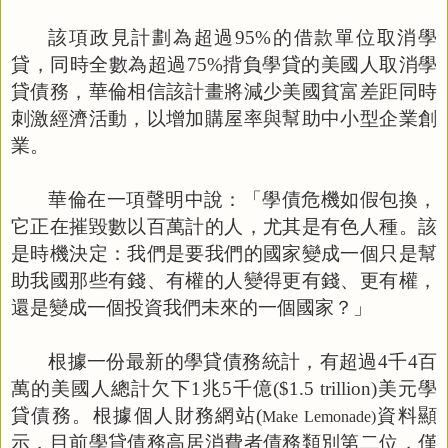
該項政見計劃為超過
95%
的借款單位取消學
貸，同時全數為超過
75%
揹負學貸的美國人取消學
貸債務，華倫相信該計畫將減少美國貧富差距同時
刺激經濟活動，以增加購屋率與幫助中小型企業創
業。
華倫在一項聲明中說：「學債危機如假包換，
它正在摧毀數以百萬計的人，尤其是有色人種。該
是時機決定：我們是要我們的國家變成一個只是幫
助我國那些有錢、有權的人變得更有錢、更有權，
還是變成一個投資我們未來的一個國家？」
根據一份最新的學貸債務統計，有超過
4
千
4
百
萬的美國人總計欠下
1
兆
5
千億
($1.5 trillion)
美元學
貸債務。根據個人財務網站
(
資料顯
Make Lemonade)
示，目前學貸債務高居消費者債務類別第二位，僅