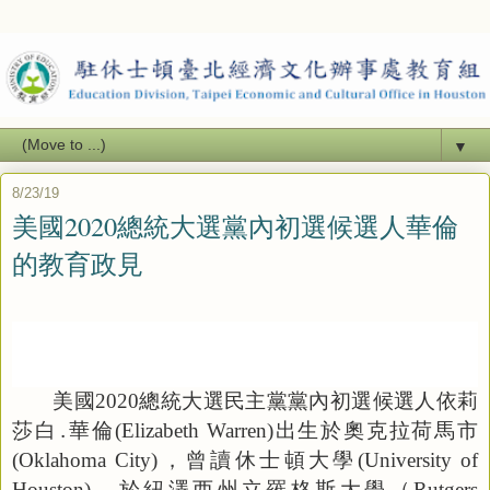
▼
8/23/19
美國2020總統大選黨內初選候選人華倫
的教育政見
美國
2020
總統大選民主黨黨內初選候選人依莉
莎白․華倫
(Elizabeth Warren)
出生於奧克拉荷馬市
(Oklahoma City)
，曾讀休士頓大學
(University of
Houston)
，於紐澤西州立羅格斯大學（
Rutgers