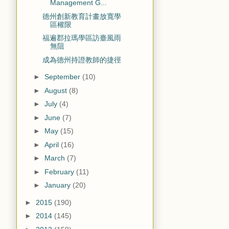
Management G...
德州創新教育計畫放寬學
區權限
福遍郡拉瑪學區訪臺風雨
無阻
成為德州持證教師的捷徑
►
September
(10)
►
August
(8)
►
July
(4)
►
June
(7)
►
May
(15)
►
April
(16)
►
March
(7)
►
February
(11)
►
January
(20)
►
2015
(190)
►
2014
(145)