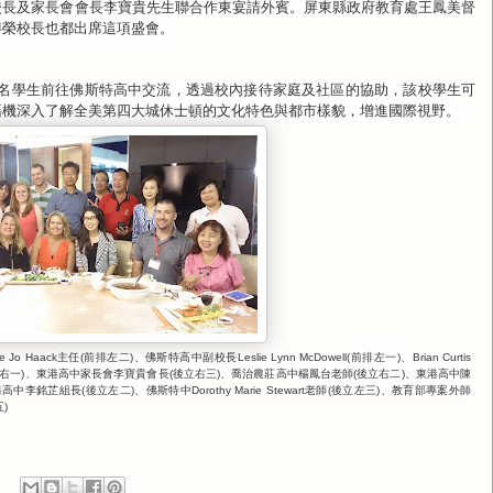
校長及家長會會長李寶貴先生聯合作東宴請外賓。屏東縣政府教育處王鳳美督
博榮校長也都出席這項盛會。
名學生前往佛斯特高中交流，透過校內接待家庭及社區的協助，該校學生可
藉機深入了解全美第四大城休士頓的文化特色與都市樣貌，增進國際視野。
主任
前排左二
、佛斯特高中副校長
前排左一
、
ie Jo Haack
(
)
Leslie Lynn McDowell(
)
Brian Curtis
右一
、東港高中家長會李寶貴會長
後立右三
、喬治農莊高中楊鳳台老師
後立右二
、東港高中陳
)
(
)
(
)
港高中李銘芷組長
後立左二
、佛斯特中
老師
後立左三
、教育部專案外師
(
)
Dorothy Marie Stewart
(
)
五
)