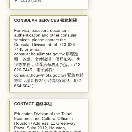
►
2013
(159)
CONSULAR SERVICES 領務相關
For visa, passport, document
authentication and other consular
services, please contact the
Consular Division at tel: 713-626-
7445 or e-mail:
consular.hou@mofa.gov.tw 辦理護
照、簽證、文件驗證、僑居加簽、兵
役等業務，請逕洽領務組(電話：713-
626-7445、電子郵件:
consular.hou@mofa.gov.tw) 緊急危難
救助，請即撥24小時專線(電話：832-
654-6041)
CONTACT 聯絡本組
Education Division of the Taipei
Economic and Cultural Office in
Houston / Address: 11 Greenway
Plaza, Suite 2012, Houston,