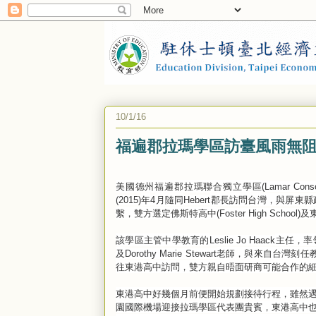
10/1/16
福遍郡拉瑪學區訪臺風雨無
美國德州福遍郡拉瑪聯合獨立學區
(Lamar Conso
年
月隨同
郡長訪問台灣，與屏東縣
(2015)
4
Hebert
繫，雙方選定佛斯特高中
及
(Foster High School)
該學區主管中學教育的
主任，率
Leslie Jo Haack
及
老師，與來自台灣刻任
Dorothy Marie Stewart
往東港高中訪問，雙方親自晤面研商可能合作的
東港高中好幾個月前便開始規劃接待行程，雖然
園國際機場迎接拉瑪學區代表團貴賓，東港高中