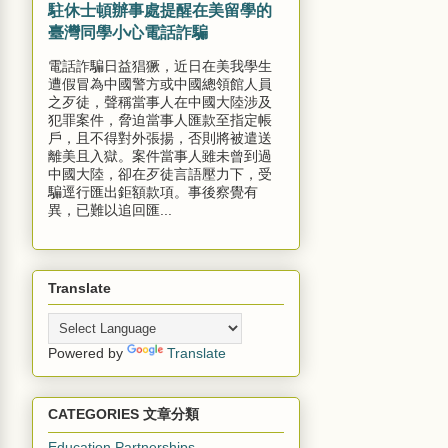
駐休士頓辦事處提醒在美留學的
臺灣同學小心電話詐騙
電話詐騙日益猖獗，近日在美我學生
遭假冒為中國警方或中國總領館人員
之歹徒，聲稱當事人在中國大陸涉及
犯罪案件，脅迫當事人匯款至指定帳
戶，且不得對外張揚，否則將被遣送
離美且入獄。案件當事人雖未曾到過
中國大陸，卻在歹徒言語壓力下，受
騙逕行匯出鉅額款項。事後察覺有
異，已難以追回匯...
Translate
Powered by
Translate
CATEGORIES 文章分類
Education Partnerships