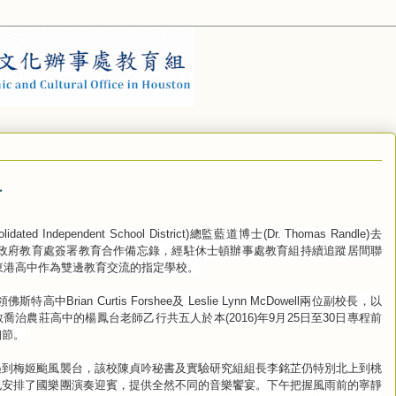
阻
總監藍道博士
去
lidated Independent School District)
(Dr. Thomas Randle)
政府教育處簽署教育合作備忘錄，經駐休士頓辦事處教育組持續追蹤居間聯
東港高中作為雙邊教育交流的指定學校。
領佛斯特高中
及
兩位副校長，以
Brian Curtis Forshee
Leslie Lynn McDowell
教喬治農莊高中的楊鳳台老師乙行共五人於本
年
月
日至
日專程前
(2016)
9
25
30
細節。
遇到梅姬颱風襲台，該校陳貞吟秘書及實驗研究組組長李銘芷仍特別北上到桃
也安排了國樂團演奏迎賓，提供全然不同的音樂饗宴。下午把握風雨前的寧靜