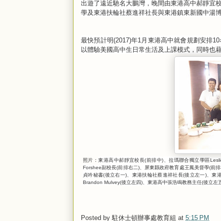
出遊了遠近馳名大鵬灣，晚間由東港高中郝靜宜
學及東港扶輪社蔡進祥社長與東港鎮東新國中湯
最快預計明
年
月東港高中就會規劃安排
(2017)
1
10
以體驗美國高中生日常生活及上課模式，同時也
照片：
東港高中郝靜宜校長
前排中
、拉瑪聯合獨立學區
(
)
Lesl
副校長
前排右二
、屏東縣政府教育處王鳳美督學
前排
Forshee
(
)
(
貞吟秘書
後立右一
、東港扶輪社蔡進祥社長
後立左一
、東
(
)
(
)
後立左四
、東港高中張浩鳴教務主任
後立左
Brandon Mulvey(
)
(
Posted by
駐休士頓辦事處教育組
at
5:15 PM