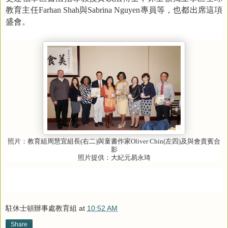
教育主任
Farhan Shah
與
Sabrina Nguyen
專員等，也都出席這項
盛會。
照片：教育組周慧宜組長
(
右二
)
與童書作家
Oliver Chin(
左四
)
及與會貴賓合
影
照片提供：大紀元易永琦
駐休士頓辦事處教育組
at
10:52 AM
Share