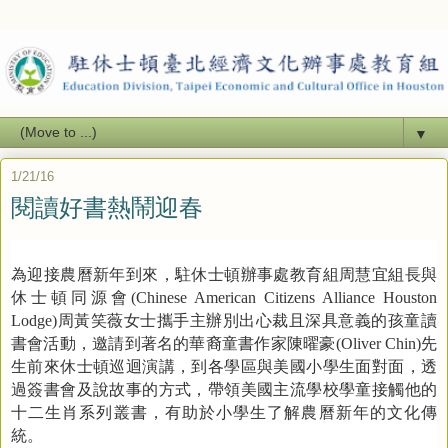
▼
1/21/16
閱讀好書熱鬧迎春
為迎接農曆新年到來，駐休士頓辦事處教育組周慧宜組長與
休士頓同源會
(Chinese American Citizens Alliance Houston
Lodge)
周黃笑薇女士攜手主辦別出心裁且深具意義的孩童讀
書會活動，邀請到著名的華裔童書作家陳曜豪
(Oliver Chin)
先
生前來休士頓巡迴演講，到各學區與美國小學生面對面，透
過簽書會及說故事的方式，帶領美國主流學校學童接觸他的
十二生肖系列叢書，有助於小學生了解農曆新年的文化傳
統。