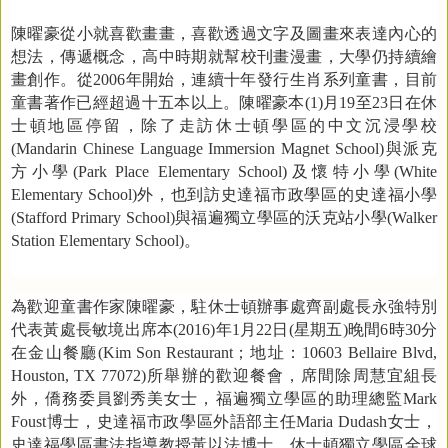
陳曜豪從小就喜歡畫畫，喜歡透過文字及圖畫來表達內心的
想法，傳遞概念，高中時期就幫校刊畫漫畫，大學仍持續繪
畫創作。從
2006
年開始，連續十年發行生肖系列童書，目前
童書著作已經超過十五本以上。陳曜豪本
(1)
月
19
至
23
日在休
士頓地區停留，除了走訪休士頓學區的中文沉浸學校
(Mandarin Chinese Language Immersion Magnet School)
與派克
方小學
(Park Place Elementary School)
及懷特小學
(White
Elementary School)
外，也到訪史達福市政學區的史達福小學
(Stafford Primary School)
與福遍獨立學區的沃克站小學
(Walker
Station Elementary School)
。
為歡迎童書作家陳曜豪，駐休士頓辦事處齊副處長永強特別
代表黃處長敏境出席本
(2016)
年
1
月
22
日
(
星期五
)
晚間
6
時
30
分
在金山餐廳
(Kim Son Restaurant
；地址：
10603 Bellaire Blvd,
Houston, TX 77072)
所舉辦的歡迎餐會，席間除周慧宜組長
外，僑務委員劉秀美女士，福遍獨立學區的助理總監
Mark
Foust
博士，史達福市政學區外語部主任
Maria Dudash
女士，
史達福學區書法指導教授黃以法博士，休士頓獨立學區全球