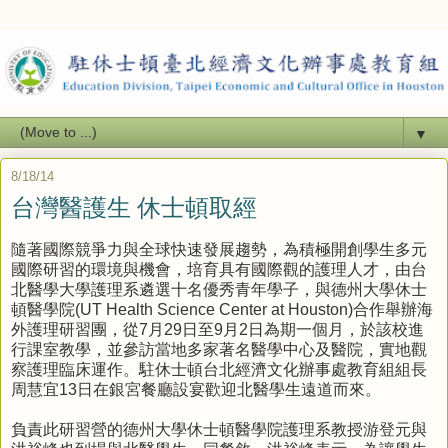
▼
8/18/14
台灣醫護生 休士頓取經
隨著國際競爭力與全球快速發展趨勢，為積極開創學生多元
國際研習的環境與機會，培育具有國際觀的護理人才，由台
北醫學大學護理系遴選十名優秀青年學子，與德州大學休士
頓醫學院(UT Health Science Center at Houston)合作舉辦海
外護理研習團，從7月29日至9月2日為期一個月，於該校進
行課室教學，並參訪當地多家著名醫學中心及醫院，實地觀
察護理臨床運作。駐休士頓台北經濟文化辦事處教育組組長
周慧宜13日在銀宮餐廳設宴歡迎北醫學生遠道而來。
負責此研習營的德州大學休士頓醫學院護理系教授游登元與