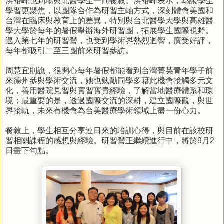
洪裕峰也到場與北醫學生一同餐敘。洪裕峰表示，為讓學生
學習更聚焦，以團隊合作為研習主軸方式，深刻體會美國和
台灣在臨床與教育上的差異，特別與台北醫學大學與高雄醫
學大學於每年的暑假舉辦海外研習團，拓展學生國際視野。
邁入第七年的研習營，也受到學術界熱烈迴響，廣受好評，
每年都吸引二至三團前來研習參訪。
周慧宜則說，很開心每年暑假都能看到台灣菁英青年學子前
來德州參與學術交流，她也勉勵同學多藉此機會接觸多元文
化，善用醫院見習與實習寶貴經驗，了解當地醫療體系和環
境；最重要的是，透過國際交流的深耕，建立國際觀，與世
界接軌，未來有機會為台美醫療學術領域上盡一份心力。
餐敘上，學生相互分享連日來的培訓心得，與目前在該校研
習相關課程的感想與經驗。研習營正繼續進行中，將於9月2
日畫下句點。