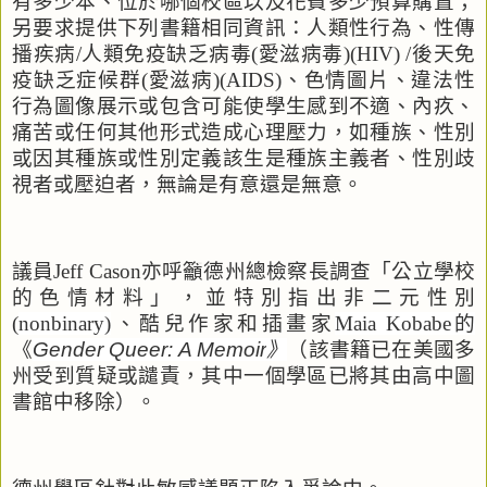
有多少本、位於哪個校區以及花費多少預算購置；
另要求提供下列書籍相同資訊：人類性行為、性傳
播疾病
/
人類免疫缺乏病毒
(
愛滋病毒
)(HIV) /
後天免
疫缺乏症候群
(
愛滋病
)(AIDS)
、色情圖片、違法性
行為圖像展示或包含可能使學生感到不適、內疚、
痛苦或任何其他形式造成心理壓力，如種族、性別
或因其種族或性別定義該生是種族主義者、性別歧
視者或壓迫者，無論是有意還是無意。
議員
Jeff Cason
亦呼籲德州總檢察長調查「公立學校
的色情材料」，並特別指出非二元性別
(
nonbinary)
、酷兒作家和插畫家
Maia Kobabe
的
《
Gender Queer: A Memoir
》
（該書籍已在美國多
州受到
質疑或譴責，其中一個學區已將其由高中圖
書館中移除）。