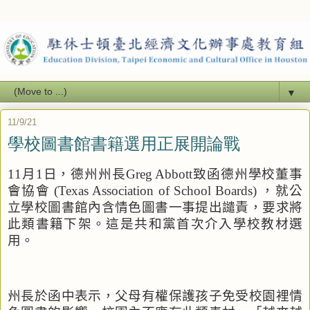
▼
11/9/21
學校圖書館書籍選用正展開論戰
11
月
1
日，德州州長
Greg Abbott
致函德州學校董事
會協會
(Texas Association of School Boards)
，就公
立學校圖書館內含情色圖書一事提出譴責，要求將
此類書籍下架。這是共和黨首次介入學校教材選
用。
州長於函中表示，父母有權保護孩子免受校園裡情