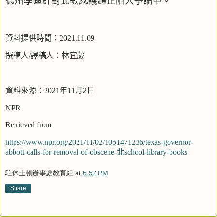
德州學區針對此敏感議題正陷入爭論中。
資料提供時間：
2021.11.09
撰稿人
/
譯稿人：林宜葳
資料來源：
2021
年
11
月
2
日
NPR
Retrieved from
https://www.npr.org/2021/11/02/1051471236/texas-governor-
abbott-calls-for-removal-of-obscene-
北
school-library-books
駐休士頓辦事處教育組
at
6:52 PM
Share