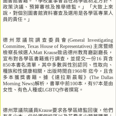
圖書館書籍。「學校董事會旨在為學區制定方針、
政策決議、預算審核及推舉總監。」「大致上來
說，對個別圖書館資料審查及選用是各學區專業人
員的責任。」
德州眾議院調查委員會
(General Investigating
Committee, Texas House of Representatives)
主席暨總
檢察長候選人
Matt Krause
致函德州教育廳副廳長，
宣布對各學區書籍進行調查，並提交一份
16
頁含
850
本書名清單，其中多數與性別認同、性取向、
種族和性健康相關，出版時間自
1960
年
迄今，且含
多本獲獎書籍。據《達拉斯晨報》
(The Dallas
Morning News)
解析，書單中前
100
本，有
97
本是由
女性、有色人種或
LGBTQ
作者撰寫。
德州眾議院議員
Krause
要求各學區總監回復，他們