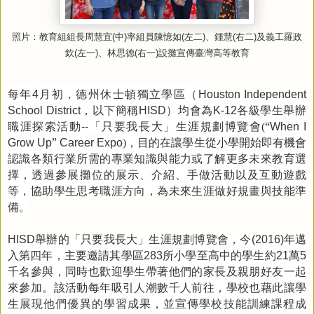
照片：教育組組長周慧宜(中)率組員陳憶如(左二)、鍾慧(右二)及義工羅政
欽(左一)、林思德(右一)設攤宣傳臺灣高等教育
每年
月初，德州休士頓獨立學區（
4
Houston Independent
，以下簡稱
）均會為
各級學生舉辦
School District
HISD
K-12
職涯探索活動
「只要我長大」生涯規劃博覽會
“
--
(
When I
”
，目的在讓學生從小學開始即有機會
Grow Up
Career Expo
)
認識各類行業所需的專業知識與能力或了解更多未來教育選
擇，透過參展攤位的展示、介紹、手做活動以及互動遊戲
等，協助學生思考職涯方向，為未來生涯做好規畫與技能準
備。
舉辦的「只要我長大」生涯規劃博覽會，今
年邁
HISD
(2016)
入第四年，主要邀請其學區
所小學至高中的學生約
萬
283
21
5
千名參與，同時也歡迎學生帶著他們的家長及親朋好友一起
來參加。該活動每年吸引人潮數千人前往，學校也藉此讓學
生展現他們優異的學習成果，並宣傳學校技能訓練課程成