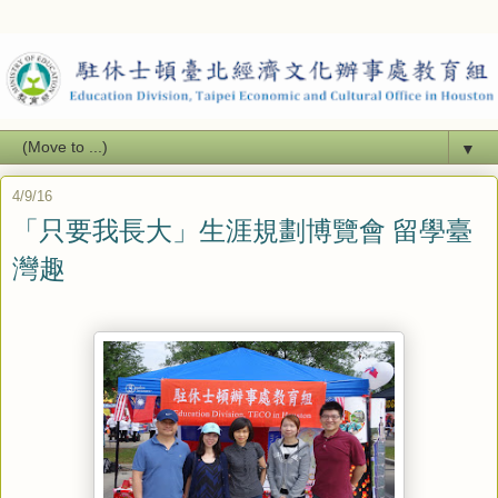
▼
4/9/16
「只要我長大」生涯規劃博覽會 留學臺
灣趣