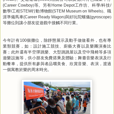
等。另有
工作坊、科學
科技
(Career Cowboy
)
Home Depot
/
/
數學
工程
行動博物館
、職
/
STEM
(STEM Museum on Wheels
)
涯準備馬車
與好玩陀螺儀
(Career Ready Wagon
)
(gyroscope
)
等攤位則讓小朋友從遊戲中接觸不同行業。
今年計有
個攤位，除靜態展示及動手做做看外，也有專
100
業類競賽，如：設計施工競技、廚藝大賽以及樂團演奏比
賽；此外還有半空彈跳樂、大型跳跳屋以及空中飛椅等多項
遊樂設施等，供小朋友免費搭乘及體驗；舞臺音樂表演及行
動餐車，提供所有參與者品嚐美食、欣賞音樂、表演，渡過
一個寓教於樂的周末時光。