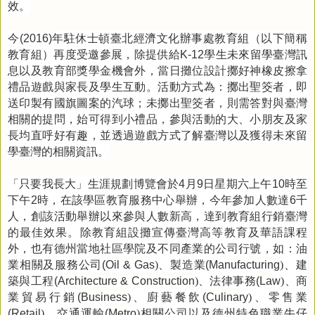
效。
今
年駐休士頓臺北經濟文化辦事處教育組（以下簡稱
(2016)
教育組）再度受邀參展，除提供給
學生未來留學臺灣訊
K-12
息以及教育部獎學金機會外，當日攤位設計擲好神橡皮擦拿
禮品遊戲與家長及學生互動。活動方式為：擲出聖筊者，即
送印製有國旗圖案的汽球；未擲出聖筊者，則需答對與臺灣
相關的提問，始可得到小禮品，參與活動的大、小朋友及家
長均直呼好有趣，並透過遊戲方式了解臺灣以及獲得未來留
學臺灣的相關資訊。
「只要我長大」生涯規劃博覽會於
月
日星期六上午
時至
4
9
10
下午
時，在該學區教育服務中心舉辦，今年參加人數達
千
2
6
人，創該活動舉辦以來參與人數新高，達到教育組行銷臺灣
的最佳效果。除教育組設攤宣傳臺灣高等教育及華語課程
外，也有德州當地社區學院及不同產業的公司行號，如：油
業相關及服務公司
、製造業
、建
(Oil & Gas
)
(Manufacturing
)
築與工程
、法律事務
、商
(Architecture & Construction
)
(Law
)
業貿易行銷
、廚藝餐飲
、零售業
(Business
)
(Culinary
)
、交通運輸
相關公司以及德州特色職業牛仔
(Retail
)
(Metro
)