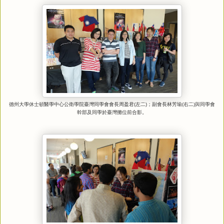
德州大學休士頓醫學中心公衛學院臺灣同學會會長周盈君
(
左二
)
；副會長林芳瑜
(
右二
)
與同學會
幹部及同學於臺灣攤位前合影。