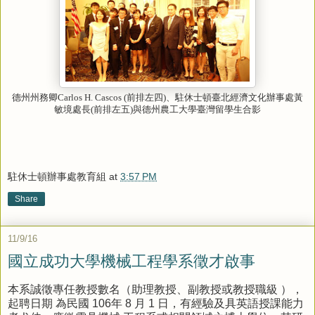
德州州務卿
前排左四
、駐休士頓臺北經濟文化辦事處黃
Carlos H. Cascos (
)
敏境處長
前排左五
與德州農工大學臺灣留學生合影
(
)
駐休士頓辦事處教育組
at
3:57 PM
Share
11/9/16
國立成功大學機械工程學系徵才啟事
本系誠徵專任教授數名（助理教授、副教授或
教授
職級 ），
起聘日期 為民國 106年 8 月 1 日，有經驗及具英語授課能力