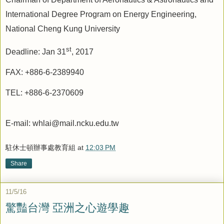
International Degree Program on Energy Engineering,
National Cheng Kung University
st
Deadline: Jan 31
, 2017
FAX: +886-6-2389940
TEL: +886-6-2370609
E-mail: whlai@mail.ncku.edu.tw
駐休士頓辦事處教育組
at
12:03 PM
Share
11/5/16
驚豔台灣 亞洲之心遊學趣