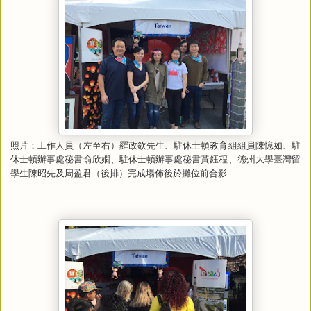
照片：工作人員（左至右）羅政欽先生、駐休士頓教育組組員陳憶如、駐
休士頓辦事處秘書俞欣嫺、駐休士頓辦事處秘書黃鈺程、德州大學臺灣留
學生陳昭先及周盈君（後排）完成場佈後於攤位前合影