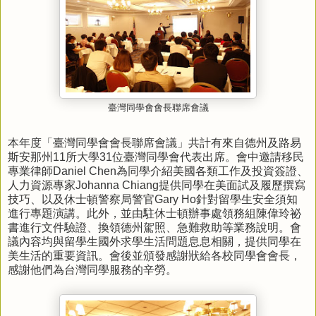
臺灣同學會會長聯席會議
本年度「臺灣同學會會長聯席會議」共計有來自德州及路易
斯安那州11所大學31位臺灣同學會代表出席。會中邀請移民
專業律師Daniel Chen為同學介紹美國各類工作及投資簽證、
人力資源專家Johanna Chiang提供同學在美面試及履歷撰寫
技巧、以及休士頓警察局警官Gary Ho針對留學生安全須知
進行專題演講。此外，並由駐休士頓辦事處領務組陳偉玲祕
書進行文件驗證、換領德州駕照、急難救助等業務說明。會
議內容均與留學生國外求學生活問題息息相關，提供同學在
美生活的重要資訊。會後並頒發感謝狀給各校同學會會長，
感謝他們為台灣同學服務的辛勞。