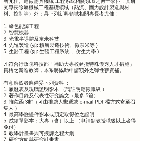
者尤佳。應徵需具機械 工程系或相關領域之博士學位，其研
究專長除屬機械工程基礎領域（熱流、固力設計製造與材
料、控制等）外；具下列新興領域相關專長者尤佳 :
1. 綠色能源工程
2. 智慧機器
3. 光電半導體及奈米科技
4. 先進製造 (如: 積層製造技術、微奈米等 )
5. 生醫工程 (如: 生醫工程系統 、仿生力學 )
凡符合行政院科技部「補助大專校延攬特殊優秀人才措施」
資格之新進教師，本系將協助申請額外之彈性薪資補。
有意應徵者應備妥下列資料 ：
1. 履歷表及現職證明影本 （請註明應徵職級 ）
2. 著作目錄及代表性研究論文（最多 5篇）
3. 推薦函 3封（可由推薦人郵遞或 e-mail PDF檔方式寄至召
集人 ）
4. 最高學歷證件影本或預定取得位之證明
5. 成績單影本：大專（含）以上 （申請副教授職級以上者得
免付）
6. 教學計畫書與可授課之程大綱
7. 研究方向與研究計畫書