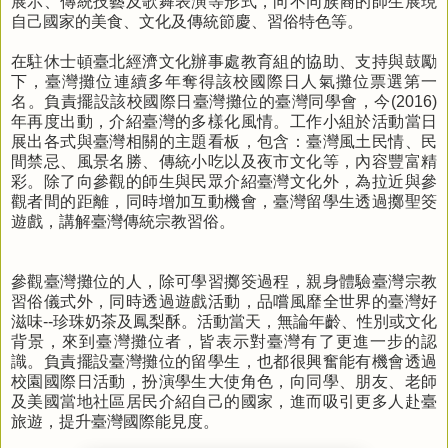
展示、傳統技藝及歌舞表演等形式，向不同族裔的師生展現
自己國家的美食、文化及傳統節慶、習俗特色等。
在駐休士頓臺北經濟文化辦事處教育組的協助、支持與鼓勵
下，臺灣攤位連續多年奪得該校國際日人氣攤位票選第一
名。負責擺設該校國際日臺灣攤位的臺灣同學會，今
(2016)
年再度出動，介紹臺灣的多樣化風情。工作小組於活動當日
展出各式與臺灣相關的主題看板，包含：臺灣風土民情、民
間禁忌、風景名勝、傳統小吃以及夜市文化等，內容豐富精
彩。除了向參觀的師生與民眾介紹臺灣文化外，為拉近與參
觀者間的距離，同時增加互動機會，臺灣留學生透過擲聖筊
遊戲，講解臺灣傳統宗教習俗。
參觀臺灣攤位的人，除可學習擲筊過程，親身體驗臺灣宗教
習俗儀式外，同時透過遊戲活動，品嚐風靡全世界的臺灣好
滋味
--
珍珠奶茶及鳳梨酥。活動當天，無論年齡、性別或文化
背景，來到臺灣攤位者，皆表示對臺灣有了更進一步的認
識。負責擺設臺灣攤位的留學生，也都很興奮能有機會透過
校園國際日活動，扮演學生大使角色，向同學、朋友、老師
及美國當地社區居民介紹自己的國家，進而吸引更多人赴臺
旅遊，提升臺灣國際能見度。