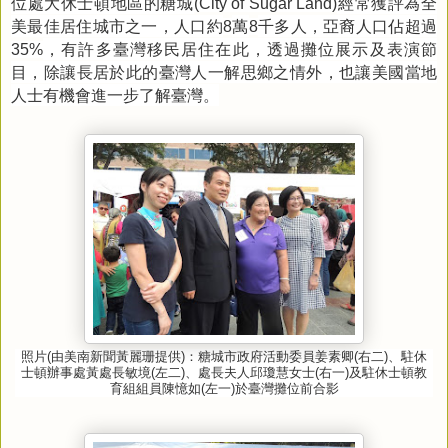
位處大休士頓地區的糖城
經常獲評為全
(City of Sugar Land)
美最佳居住城市之一，人口約
萬
千多人，亞裔人口佔超過
8
8
，有許多臺灣移民居住在此，透過攤位展示及表演節
35%
目，除讓長居於此的臺灣人一解思鄉之情外，也讓美國當地
人士有機會進一步了解臺灣。
照片
(
由美南新聞黃麗珊提供
)
：糖城市政府活動委員姜素卿
(
右二
)
、駐休
士頓辦事處黃處長敏境
(
左二
)
、處長夫人邱瓊慧女士
(
右一
)
及駐休士頓教
育組組員陳憶如
(
左一
)
於臺灣攤位前合影