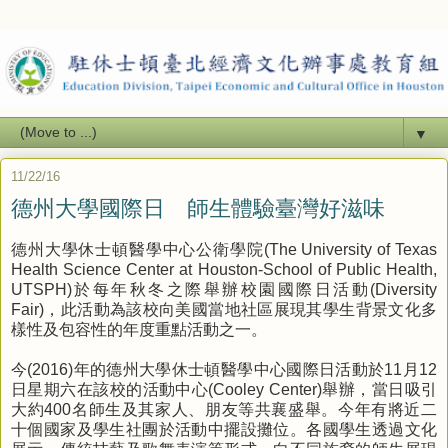
▼
11/22/16
德州大學國際日 師生體驗臺灣好滋味
德州大學休士頓醫學中心公衛學院
(The University of Texas
Health Science Center at Houston-School of Public Health,
UTSPH)
於每年秋冬之際舉辦校園國際日活動
(Diversity
Fair)
，此活動為該校向美國當地社區展現其學生背景文化多
樣性及包容性的年度重點活動之一。
今
(2016)
年的德州大學休士頓醫學中心國際日活動於
11
月
12
日星期六在該校的活動中心
(Cooley Center)
舉辦，當日吸引
大約
400
名師生及其家人、朋友等共襄盛舉。今年有將近二
十個國家及學生社團於活動中擺設攤位。各國學生透過文化