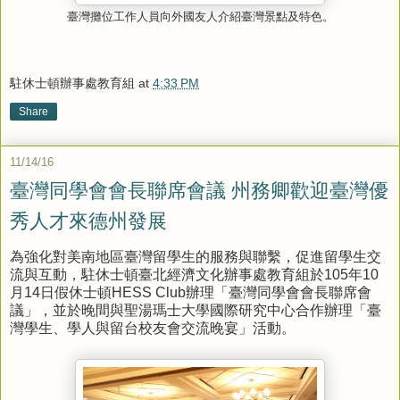
臺灣攤位工作人員向外國友人介紹臺灣景點及特色。
駐休士頓辦事處教育組
at
4:33 PM
Share
11/14/16
臺灣同學會會長聯席會議 州務卿歡迎臺灣優
秀人才來德州發展
為強化對美南地區臺灣留學生的服務與聯繫，促進留學生交
流與互動，駐休士頓臺北經濟文化辦事處教育組於105年10
月14日假休士頓HESS Club辦理「臺灣同學會會長聯席會
議」，並於晚間與聖湯瑪士大學國際研究中心合作辦理「臺
灣學生、學人與留台校友會交流晚宴」活動。