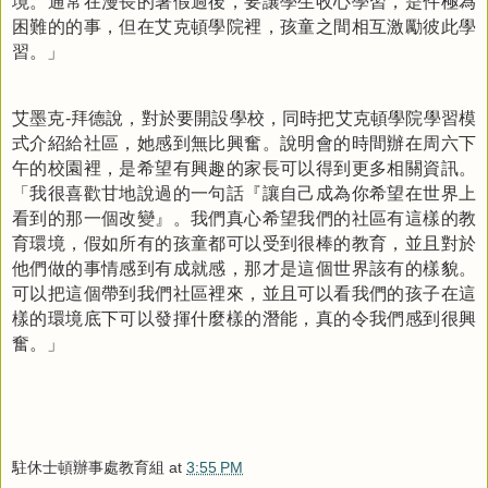
境。通常在漫長的暑假過後，要讓學生收心學習，是件極為
困難的的事，但在
艾克頓學院裡，孩童之間相互
激勵彼此學
習。」
艾墨克
拜德說，對於要開設學校，同時把艾克頓學院學習模
-
式介紹給社區，她感到無比興奮。說明會的時間辦在周六下
午的校園裡，是希望有興趣的家長可以得到更多相關資訊。
「我很喜歡甘地說過的一句話『讓自己成為你希望在世界上
看到的那一個改變』。我們真心希望我們的社區有這樣的教
育環境，假如所有的孩童都可以受到很棒的教育，並且對於
他們做的事情感到有成就感，那才是這個世界該有的樣貌。
可以把這個帶到我們社區裡來，並且可以看我們的孩子在這
樣的環境底下可以發揮什麼樣的潛能，真的令我們感到很興
奮。」
駐休士頓辦事處教育組
at
3:55 PM