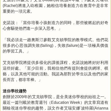
將進入幼稚園，
她相信培養創造力在教育中是非常
(Rachel)
重要的一項元素。
史諾說：「
當你培養小孩創造力的同時，那些被燃起的好奇
心會驅使他們進一步深入思考。」
「
我必須走一趟奧斯汀參觀艾克頓學院的教學模式。他們花
很多的心思強調失敗
，失敗
是一項極具價值
(failing)
(failure)
的學習工具。」
艾克頓學院將提供多樣化的課後課程，
史諾說她將好好利用
這些好處。「至少目前，我相信他們有提到會提供網球、棋
藝，以及其他可能的活動。我認為那對於學生以及他們的家
長而言，都非常棒。」
迷你學校趨勢
創辦於
年的艾克頓學院，是全美迷你學校的始祖之一。
2009
最近一篇刊載於教育週刊（
）的文章寫道有
Education Week
關檢視迷你學校的趨勢，該文作者艾瑞安娜
˙波特羅
(Arianna