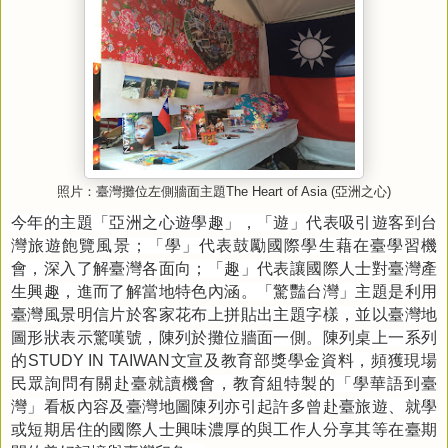
照片：臺灣攤位左側牆面主題
The Heart of Asia (
亞洲之心
)
今年的主題「亞洲之心遊學趣」，「遊」代表吸引遊客到台
灣旅遊飽覽風景；「學」代表鼓勵國際學生藉在臺學習機
會，深入了解臺灣各面向；「趣」代表讓國際人士對臺灣產
生興趣，進而了解當地特色內涵。「驚豔台灣」主題是利用
臺灣風景明信片於客家花布上拼貼出主題字樣，並以臺灣地
圖形狀表示驚嘆號，陳列於攤位牆面一側。陳列桌上一系列
的
STUDY IN TAIWAN
文宣及教育部獎學金資料，頻獲現場
民眾詢問有關赴臺就讀機會，教育組特製的「學華語到臺
灣」看板內容及臺灣地圖陳列亦引起許多曾赴臺旅遊、就學
或短期居住的國際人士興味濃厚的與工作人分享其等在臺期