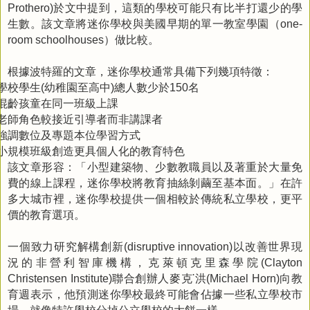
於文中提到，這類的學校可能只有比半打還少的學
Prothero)
生數。該文章將迷你學校與美國早期的單一教室學園（
one-
）做比較。
room schoolhouses
根據
波特羅
的文章，迷你學校通常具備下列幾項特徵：
學校學生
幼稚園至高中
總人數少於
名
(
)
150
混齡孩童在同一班級上課
老師角色較接近引導者而非講課者
強調數位及專題本位學習方式
小規模班級創造更具個人化的教育特色
該文章形容：「小型建築物、少數教職員以及著重於大量免
費的線上課程，迷你學校將教育抽絲剝繭至基本面。」在許
多大城市裡，迷你學校提供一個相較於傳統私立學校，更平
價的教育選項。
一個致力研究解構創新
以改善世界現
(disruptive innovation)
況的非營利智庫機構，克萊頓克里森學院
(Clayton
聯合創辦人麥克
˙
洪
向教
Christensen Institute)
(Michael Horn)
育週表示，他預測迷你學校最終可能會佔據一些私立學校市