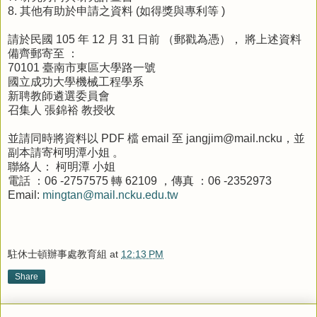
8. 其他有助於申請之資料 (如得獎與專利等 )
請於民國 105 年 12 月 31 日前 （郵戳為憑）， 將上述資料
備齊郵寄至 ：
70101 臺南市東區大學路一號
國立成功大學機械工程學系
新聘教師遴選委員會
召集人 張錦裕 教授收
並請同時將資料以 PDF 檔 email 至 jangjim@mail.ncku，並
副本請寄柯明潭小姐 。
聯絡人： 柯明潭 小姐
電話 ：06 -2757575 轉 62109 ，傳真 ：06 -2352973
Email:
mingtan@mail.ncku.edu.tw
駐休士頓辦事處教育組
at
12:13 PM
Share