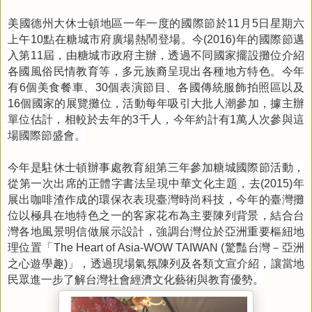
美國德州大休士頓地區一年一度的國際節於
月
日星期六
11
5
上午
點在糖城市府廣場熱鬧登場。今
年的國際節邁
10
(2016)
入第
屆，由糖城市政府主辦，透過不同國家擺設攤位介紹
11
各國風俗民情教育等，多元族裔呈現出各種地方特色。今年
有
個美食餐車、
個表演節目、各國傳統服飾拍照區以及
6
30
個國家的展覽攤位，活動每年吸引大批人潮參加，據主辦
16
單位估計，相較於去年的
千人，今年約計有
萬人次參與這
3
1
場國際節盛會。
今年是駐休士頓辦事處教育組第三年參加糖城國際節活動，
從第一次出席的正體字書法呈現中華文化主題，去
年
(2015)
展出咖啡渣作成的環保衣表現臺灣時尚科技，今年的臺灣攤
位以極具在地特色之一的客家花布為主要陳列背景，結合台
灣各地風景明信做展示設計，強調台灣位於亞洲重要樞紐地
理位置「
驚豔台灣－亞洲
The Heart of Asia-WOW TAIWAN (
之心遊學趣
」，透過現場氣氛陳列及各類文宣介紹，讓當地
)
民眾進一步了解台灣社會經濟文化藝術與教育優勢。