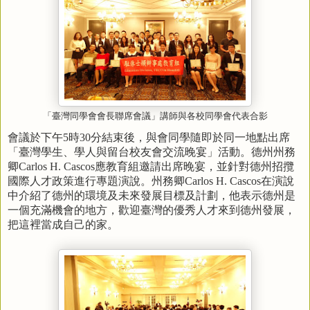
「臺灣同學會會長聯席會議」講師與各校同學會代表合影
會議於下午
時
分結束後，與會同學隨即於同一地點出席
5
30
「臺灣學生、學人與留台校友會交流晚宴」活動。德州州務
卿
應教育組邀請出席晚宴，並針對德州招攬
Carlos H. Cascos
國際人才政策進行專題演說。州務卿
在演說
Carlos H. Cascos
中介紹了德州的環境及未來發展目標及計劃，他表示德州是
一個充滿機會的地方，歡迎臺灣的優秀人才來到德州發展，
把這裡當成自己的家。