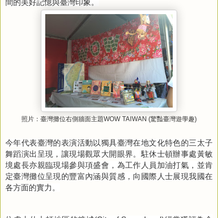
間的美好記憶與臺灣印象。
照片：臺灣攤位右側牆面主題
WOW TAIWAN (
驚豔臺灣遊學趣
)
今年代表臺灣的表演活動以獨具臺灣在地文化特色的三太子
舞蹈演出呈現，讓現場觀眾大開眼界。駐休士頓辦事處黃敏
境處長亦親臨現場參與項盛會，為工作人員加油打氣，並肯
定臺灣攤位呈現的豐富內涵與質感，向國際人士展現我國在
各方面的實力。