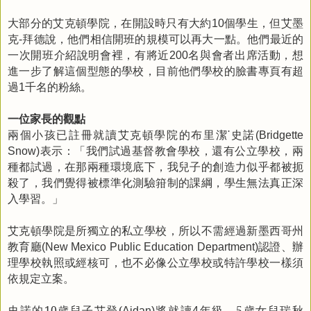
大部分的艾克頓學院，在開設時只有大約
個學生，但艾墨
10
克
拜德說，他們相信開班的規模可以再大一點。他們最近的
-
一次開班介紹說明會裡，有將近
名與會者出席活動，想
200
進一步了解這個型態的學校，目前他們學校的臉書專頁有超
過
千名的粉絲。
1
一位家長的觀點
兩個小孩已註冊就讀艾克頓學院的布里潔
˙史諾
(Bridgette
表示：「我們試過基督教會學校，還有公立學校，兩
Snow)
種都試過，在那兩種環境底下，我兒子的創造力似乎都被扼
殺了，我們覺得被標準化測驗箝制的課綱，學生無法真正深
入學習。」
艾克頓學院是所獨立的私立學校，所以不需經過新墨西哥州
教育廳
認證、辦
(New Mexico Public Education Department)
理學校執照或經核可，也不必像公立學校或特許學校一樣須
依規定立案。
史諾的
10
歲兒子艾登
(
將就讀
年級，
5
歲女兒
瑞秋
Aidan)
4