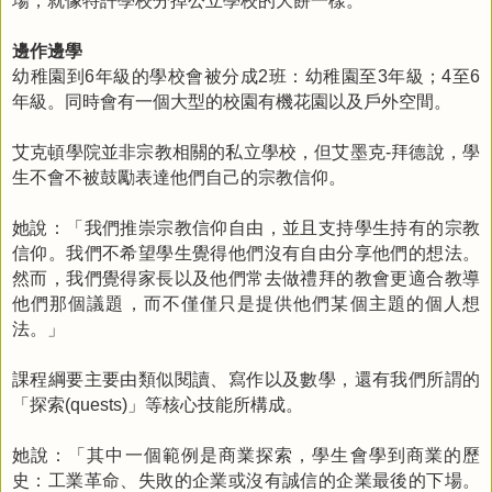
場，就像特許學校分掉公立學校的大餅一樣。
邊作邊學
幼稚園到
年級的學校會被分成
班：幼稚園至
年級；
至
6
2
3
4
6
年級。同時會有一個大型的校園有機花園以及戶外空間。
艾克頓學院並非宗教相關的私立學校，但艾墨克
拜德說，學
-
生不會不被鼓勵表達他們自己的宗教信仰。
她說：「我們推崇宗教信仰自由，並且支持學生持有的宗教
信仰。我們不希望學生覺得他們沒有自由分享他們的想法。
然而，我們覺得家長以及他們常去做禮拜的教會更適合教導
他們那個議題，而不僅僅只是提供他們某個主題的個人想
法。」
課程綱要主要由類似閱讀、寫作以及數學，還有我們所謂的
「探索
」等核心技能所構成。
(quests)
她說：「其中一個範例是商業探索，學生會學到商業的歷
史：工業革命、失敗的企業或沒有誠信的企業最後的下場。