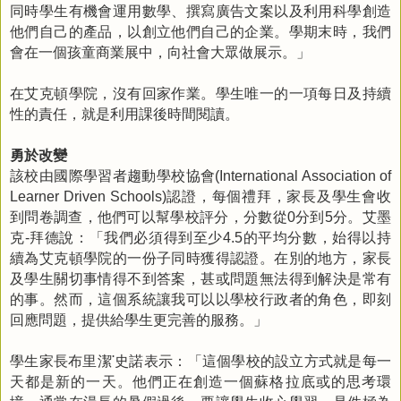
同時學生有機會運用數學、撰寫廣告文案以及利用科學創造
他們自己的產品，以創立他們自己的企業。學期末時，我們
會在一個孩童商業展中，向社會大眾做展示。」
在艾克頓學院，沒有回家作業。學生唯一的一項每日及持續
性的責任，就是利用課後時間閱讀。
勇於改變
該校由國際學習者趨動學校協會
(International Association of
認證，每個禮拜，家長及學生會收
Learner Driven Schools)
到問卷調查，他們可以幫學校評分，分數從
分到
分。艾墨
0
5
克
拜德說：「我們必須得到至少
的平均分數，始得以持
-
4.5
續為艾克頓學院的一份子同時獲得認證。在別的地方，家長
及學生關切事情得不到答案，甚或問題無法得到解決是常有
的事。然而，這個系統讓我可以以學校行政者的角色，即刻
回應問題，提供給學生更完善的服務。」
學生家長布里潔
˙史諾表示：「這個學校的設立方式就是每一
天都是新的一天。
他們正在創造一個
蘇格拉底或的思考環