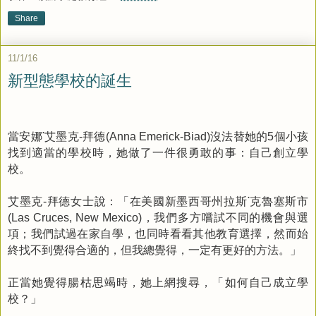
Share
11/1/16
新型態學校的誕生
當安娜
˙
艾墨克
拜德
沒法替她的
個小孩
-
(Anna Emerick-Biad)
5
找到適當的學校時，她做了一件很勇敢的事：自己創立學
校。
艾墨克
拜德女士說：「在美國新墨西哥州拉斯
˙
克魯塞斯市
-
，我們多方嚐試不同的機會與選
(Las Cruces, New Mexico)
項；我們試過在家自學，也同時看看其他教育選擇，然而始
終找不到覺得合適的，但我總覺得，一定有更好的方法。」
正當她覺得腸枯思竭時，她上網搜尋，「如何自己成立學
校？」