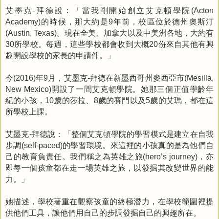
艾墨克
拜德說：「當我剛開始創立艾克頓學院
-
(Acton
的時候，那大約是
年前，校區位於德州奧斯汀
Academy)
9
。現在全美、加拿大以及中美洲各地，大約有
(Austin, Texas)
所學校。每週，這些學校都會收到大概
份來自其他有興
30
20
趣開設學校的家長的申請件。」
今
年
月，艾墨克
拜德在新墨西哥州麥西亞市
(2016)
9
-
(Mesilla,
開設了一間艾克頓學院。她那三個正值學齡年
New Mexico)
紀的小孩，
歲的莎拉、
歲的賽門以及
歲的艾瑪，都在這
10
8
5
所學校上課。
艾墨克
拜德說：「整個艾克頓學院的學習模式是建立在自我
-
步調
的學習環境。來這裡的小孩真的是為他們自
(self-paced)
己的教育負責任。我們稱之為英雄之旅
，亦
(hero’s journey)
即每一個孩童都在走一場英雄之旅，以發掘其改變世界的能
力。」
她描述，學校著重在觀察孩童的終極潛力，在學校範圍裡提
供他們工具，讓他們用自己的步調發掘自己的興趣所在。