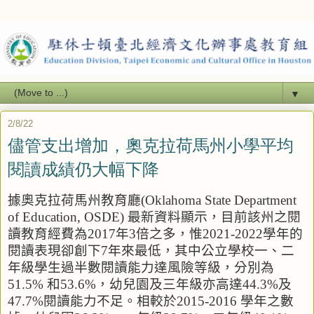
▼
2/8/22
儘管支出增加，奧克拉荷馬州小學平均
閱讀成績仍大幅下降
據奧克拉荷馬州教育廳
(Oklahoma State Department
of Education, OSDE)
最新資料顯示，目前該州之閱
讀教育經費為
2017
年
3
倍之多，惟
2021-2022
學年的
閱讀表現卻創下
7
年來最低，其中公立學校一、二
年級學生過半數閱讀能力達風險等級，分別為
51.5%
和
53.6%
，幼兒園及三年級亦高達
44.3%
及
47.7%
閱讀能力不足。相較於
2015-2016
學年之數