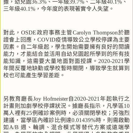
據，幼兒園
36.3%
、一年級
39.7%
、二年級
40.1%
、
三年級
40.1%
，今年度的表現著實令人失望。
對此，
OSDE
政府事務主管
Carolyn Thompson
於聽
證會上回應，
COVID
疫情導致公立學校停課為主要
因素。自二年級起，學生開始需要擁有良好的閱讀
能力，才能結合並活用自幼兒園起所學到的所有技
能知識，這需要大量地面對面授課。
2020-2021
學
年間反覆地缺勤或學校暫時關閉，導致學生就算到
校也可能產生學習差距。
另教育廳長
Joy Hofmeister
自
2020-2021
年起執行之
計畫則加劇學校停課狀況。據廳長指示，凡學區
10
萬人裡有
25
例確診案例時，必須關閉學校；另強烈
建議，當學區內確診比例達
0.01439%
時，則需啟動
如
A/B
週、輪調、混合模式等替代方案或遠端學