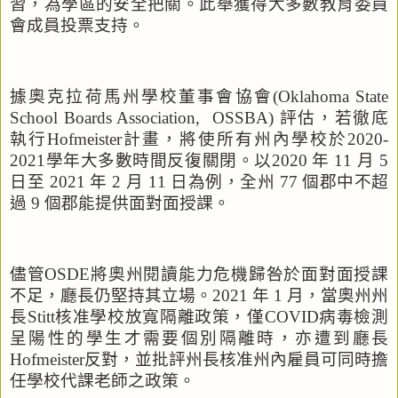
習，為學區的安全把關。此舉獲得大多數教育委員
會成員投票支持。
據奧克拉荷馬州學校董事會協會
(Oklahoma State
School Boards Association,
OSSBA)
評估，若徹底
執行
Hofmeister
計畫，將使所有州內學校於
2020-
2021
學年大多數時間反復關閉。以
2020
年
11
月
5
日至
2021
年
2
月
11
日為例，全州
77
個郡中不超
過
9
個郡能提供面對面授課。
儘管
OSDE
將奧州閱讀能力危機歸咎於面對面授課
不足，廳長仍堅持其立場。
2021
年
1
月，當奧州州
長
Stitt
核准學校放寬隔離政策，僅
COVID
病毒檢測
呈陽性的學生才需要個別隔離時，亦遭到廳長
Hofmeister
反對，並批評州長核准州內雇員可同時擔
任學校代課老師之政策。