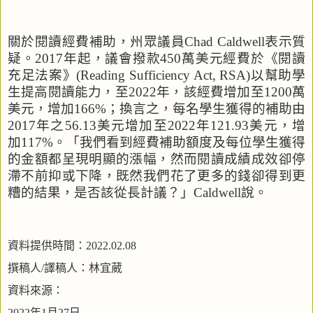
關於閱讀經費補助，州眾議員
Chad Caldwell
表示質
疑。
2017
年起，議會撥款
450
萬美元經費於《閱讀
充足法案》
(Reading Sufficiency Act, RSA)
以幫助學
生提高閱讀能力，至
2022
年，該經費增加至
1200
萬
美元，增加
166%
；換言之，每名學生獲得的補助由
2017
年之
56.13
美元增加至
2022
年
121.93
美元，增
加
117%
。「我們看到經費補助額度及每位學生獲得
的金額都呈現明顯的漲幅，然而閱讀成績成效卻停
滯不前抑或下降，既然我們花了更多的錢卻得到更
糟的結果，是否該從長計議？」
Caldwell
說。
資料提供時間：
2022.02.08
撰稿人
/
譯稿人：林宜葳
資料來源：
2022
年
1
月
27
日