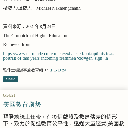
撰稿人
/
譯稿人：
Michael Nakhiengchanh
資料來源：
2021
年
8
月
23
日
The Chronicle of Higher Education
Retrieved from
https://www.chronicle.com/article/exhausted-but-optimistic-a-
portrait-of-this-years-incoming-freshmen?cid=gen_sign_in
駐休士頓辦事處教育組
at
10:50 PM
Share
8/24/21
美國教育趨勢
拜登總統上任後，在疫情嚴峻及教育落差的情形
下，致力於促進教育公平性，
透過大量經費
(
美國救