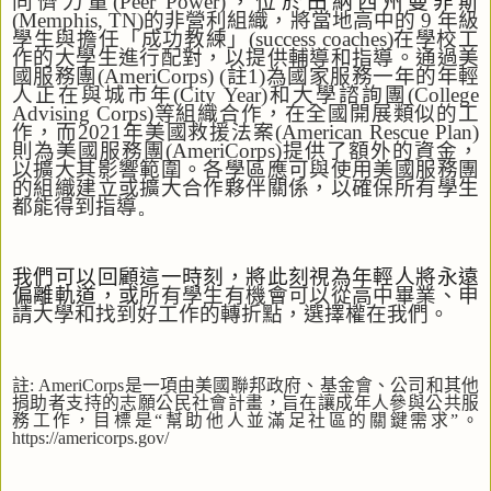
同儕力量
(Peer Power)
，位於田納西州曼非斯
(Memphis, TN)
的非營利組織，將當地高中的
9
年級
學生與擔任「成功教練」
(success coaches)
在學校工
作的大學生進行配對，以提供輔導和指導。通過美
國服務團
(AmeriCorps) (
註
1)
為國家服務一年的年輕
人正在與城市年
(City Year)
和大學諮詢團
(College
Advising Corps)
等組織合作，在全國開展類似的工
作，而
2021
年美國救援法案
(American Rescue Plan)
則為美國服務團
(AmeriCorps)
提供了額外的資金，
以擴大其影響範圍。各學區應可與使用美國服務團
的組織建立或擴大合作夥伴關係，以確保所有學生
都能得到指導
。
我們可以回顧這一時刻，將此刻視為年輕人將永遠
偏離軌道，或
所有學生有機會可以從高中畢業、申
請大學和找到好工作的轉折點，選擇權在我們。
註
:
AmeriCorps
是一項由美國聯邦政府、基金會、公司和其他
捐助者支持的志願公民社會計畫，旨在讓成年人參與公共服
務工作，目標是“幫助他人並滿足社區的關鍵需求”。
https://americorps.gov/