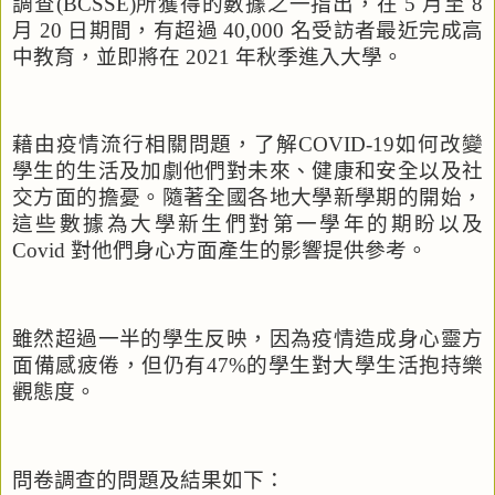
調查
(BCSSE)
所獲得的數據之一指出，在
5
月至
8
月
20
日期間，有超過
40,000
名受訪者最近完成高
中教育，並即將在
2021
年秋季進入大學。
藉由疫情流行相關問題，了解
COVID-19
如何
改變
學生的生活及加劇他們對未來、健康和安全以及社
交方面的擔憂。隨著全國各地大學新學期的開始，
這些數據為大學新生們對第一學年的期盼以及
Covid
對他們身心方面產生的影響提供參考。
雖然超過一半的學生反映，因為疫情造成身心靈方
面備感疲倦，但仍有
47%
的學生對大學生活抱持樂
觀態度。
問卷調查的問題及結果如下：