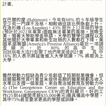
計畫
。
在巴爾的摩
(Baltimore)
，今年有
68%
的
9
年級學生
至少有一門課不及格
，相較過往該比例急劇上升。
在洛杉磯
(Los Angeles)
，
43%
剛升上
12
年級的學生
(
預計於
2022
年畢業
)
面臨無法畢業的風險。放眼全
美，隨著大學助學金申請、大學的雙學位課程以及
其他關於大學畢業和新生註冊的人數都在下降。美
國承諾聯盟
(America's Promise Alliance)
最近一項調
查顯示，近
80%
的高中生因
冠狀病毒大流行影響了他們畢業後的計畫
，其中
16%
的人表示將延後進入大學就讀，
7%
將取消上
大學。
雖然勞動力短缺為青少年創造了短期就業機會，但
這類服務性質行業並未提供長期的職業規劃及收入
水準以支撐一個家庭。來自喬治城教育及勞動力中
心
(The Georgetown Center on Education and the
Workforce, Georgetown CEW)
的資料顯示，好的工
作
(25
到
44
歲間年薪
$35,000
美元
)
需具備高中學歷，
其中
75%
甚至要求更高的學歷或訓練。