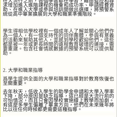
在大流行之前，各個學區都在學習，藉由監控和尋
求增加進入進階課程的機會和成功率、申請經費資
助、在進入大學或參與培訓間做出選擇，將預警系
統從高中畢業擴展到大學和職業準備階段。
學生得相信學校裡有一個成年人了解並關心他們作
為一個人，有一個支持性的同伴團體，參與有意義
的活動來幫助其他人，並感到學校歡迎他們。這些
都是被一年或更長時間的遠程教育破壞的連接，需
要重建。包含社會情感數據的預警系統可以提供幫
助。
2.
大學和職業指導
爲學生提供全面的大學和職業指導
對於教育恢復也
至關重要。
去年秋天，低收入學生的助學金申請和大學入學率
下降，部分原因是缺乏指導，這已經是大流行前的
可怕情況，而且只會因學校實施線上教學而加劇。
有這麼多學生偏離了畢業方向，他們在未來幾年將
比以往任何時候都更需要這種指導。