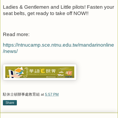
Ladies & Gentlemen and Little pilots! Fasten your
seat belts, get ready to take off NOW!!
Read more:
https://ntnucamp.sce.ntnu.edu.tw/mandarinonline
/news/
駐休士頓辦事處教育組
at
5:57 PM
Share