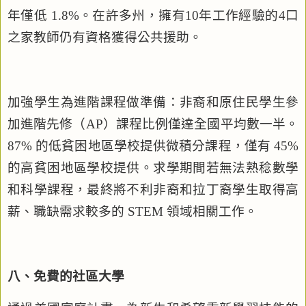
年僅低
1.8%
。在許多州，擁有
10
年工作經驗的
4
口
之家教師仍有資格獲得公共援助。
加強學生為進階課程做準備：非裔和原住民學生參
加進階先修（
AP
）課程比例僅達全國平均數一半。
87%
的低貧困地區學校提供微積分課程，僅有
45%
的高貧困地區學校提供。求學期間若無法熟稔數學
和科學課程，最終將不利非裔和拉丁裔學生取得高
薪、職缺需求較多的
STEM
領域相關工作。
八、免費的社區大學