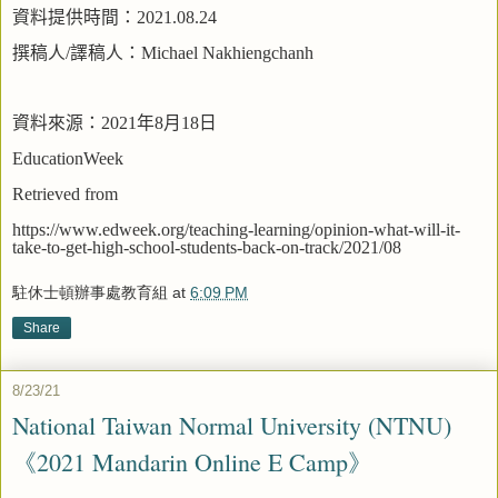
資料提供時間：
2021.08.24
撰稿人
/
譯稿人：
Michael Nakhiengchanh
資料來源：
2021
年
8
月
18
日
EducationWeek
Retrieved from
https://www.edweek.org/teaching-learning/opinion-what-will-it-
take-to-get-high-school-students-back-on-track/2021/08
駐休士頓辦事處教育組
at
6:09 PM
Share
8/23/21
National Taiwan Normal University (NTNU)
《2021 Mandarin Online E Camp》