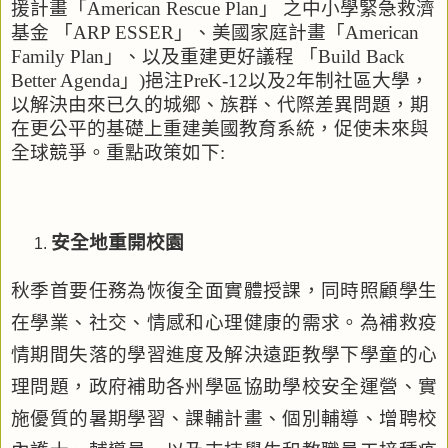
援計畫「
American Rescue Plan
」 之中小學緊急救濟
基金 「
ARP ESSER
」、美國家庭計畫「
American
Family Plan
」、以及重建更好議程 「
Build Back
Better Agenda
」
)
挹注
PreK-12
以及
2
年制社區大學，
以解決由來已久的城郷、族群、代際差異問題，期
在更公平的基礎上重建美國教育系統，促使未來與
全球競爭。重點政策如下
:
安全地重開校園
秋季首要任務為
恢復全面實體授課，同時照顧學生
在學業、社交、情感和心理健康的需求。
為補救疫
情期間失落的學習進度及解決遠距教學下學童的心
理問題，政府補助各州學區協助學校安全運營、實
施優質的暑期學習、課輔計畫、個別輔導、增聘校