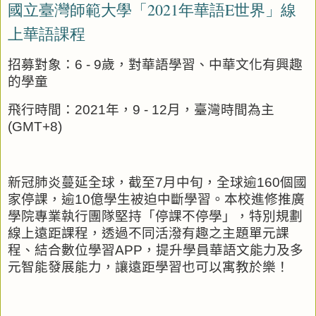
國立臺灣師範大學「2021年華語E世界」線
上華語課程
招募對象：
6 - 9
歲，對華語學習、中華文化有興趣
的學童
飛行時間：
2021
年，
9 - 12
月，臺灣時間為主
(GMT+8)
新冠肺炎蔓延全球，截至
7
月中旬，全球逾
160
個國
家停課，逾
10
億學生被迫中斷學習。本校進修推廣
學院專業執行團隊堅持「停課不停學」，特別規劃
線上遠距課程，透過不同活潑有趣之主題單元課
程、結合數位學習
APP
，提升學員華語文能力及多
元智能發展能力，讓遠距學習也可以寓教於樂！