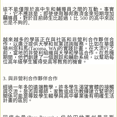
這不能僅限於高中生和輔導員之間的互動。事實
上，它不應該是；即使使用聯邦救濟金來短期增加
輔導員，對於目前師生比超過
1
比
500
的高中來說
也是不夠的
。
越來越多的學區正在與社區和非營利合作夥伴合
作，以廣泛提供大學和就業諮詢服務。比如在華盛
頓州塔科馬
(Tacoma, WA)
的實踐計畫。在大流行之
前，當地的非營利組織與大學和學區合作。在危機
期間，他們創建了一個跟踪和輔助系統，以幫助每
位高年級學生獲得受高等教育的機會。
3.
與非營利合作夥伴合作
經過一年多的遠端教學，許多學生渴望實體的接觸
與交流。是否與導師、家教或成功教練建立緊密的
關係可能是導致學生輟學與高中畢業後有明確生活
計畫的區別。