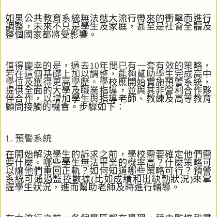
如果公共教育系統無法就大流行帶來的衝擊而進行
調整，未來不只是學生及家庭，甚至是社會全體及
整個國家都將受影響。
值得慶幸的是，過去
10
年間已有一套有效的策略，
若在這個基礎上加以調整，能夠幫助學生完成高中
學位及獲得更高學歷。
學校應開始實施預警系統，
提供全面的大學及職業指導，並與
其非營利合作夥
伴合作，以增加學生與指導老師、教練及高等教育
顧問接觸的機會
。
步驟如下
：
1.
預警系統
在開始解決學生的訴求之前，學校需要確定他們需
要什麼。哪些學生無法畢業的機率高？什麼策略可
以讓他們重回正軌？如何知道哪些策略可行？預警
系統可通過監控數據
(
比如成績和出缺勤狀況
)
來掌
握學生狀況，進而幫助老師及時進行輔導。