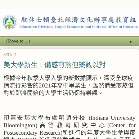
▼
8/31/21
美大學新生：備感煎熬但樂觀以對
根據今年秋季大學入學的新數據顯示，深受全球疫
情流行影響的
2021
年高中畢業生，雖然備受煎熬但
對於即將開始的大學生活仍保持樂觀。
印第安那大學布盧明頓分校
(Indiana University
Bloomington)
高等教育研究中心
(Center for
Postsecondary Research)
所進行的年度大學生參與度