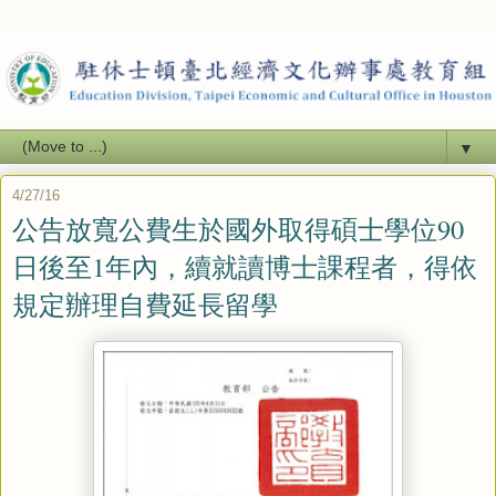
▼
4/27/16
公告放寬公費生於國外取得碩士學位90
日後至1年內，續就讀博士課程者，得依
規定辦理自費延長留學