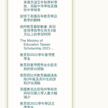
來臺升讀五年制專科學
校、高級中等學校及國
民中學簡章
疫情下美國高等教育華語
教學的翻轉
德州教育廳新數據: 新冠
疫情導致學生喪失3個
月以上的學習時間
The Ministry of
Education Taiwan
Scholarship 2021-...
教育部2021學年臺灣獎
學金
教育部臺灣獎學金生藍安
柏的留台經驗
密西西比州教育廳建議免
除3年級及高中生的課
程評估測驗
美國奧克拉荷馬州學前班
與幼兒園入學人數大幅
減少
教育部2021學年華語文
獎學金