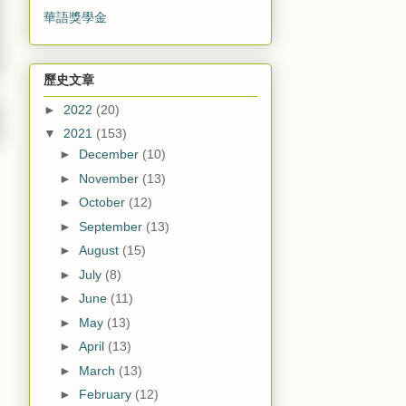
華語獎學金
歷史文章
►
2022
(20)
▼
2021
(153)
►
December
(10)
►
November
(13)
►
October
(12)
►
September
(13)
►
August
(15)
►
July
(8)
►
June
(11)
►
May
(13)
►
April
(13)
►
March
(13)
►
February
(12)