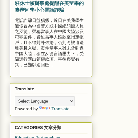
駐休士頓辦事處提醒在美留學的
臺灣同學小心電話詐騙
電話詐騙日益猖獗，近日在美我學生
遭假冒為中國警方或中國總領館人員
之歹徒，聲稱當事人在中國大陸涉及
犯罪案件，脅迫當事人匯款至指定帳
戶，且不得對外張揚，否則將被遣送
離美且入獄。案件當事人雖未曾到過
中國大陸，卻在歹徒言語壓力下，受
騙逕行匯出鉅額款項。事後察覺有
異，已難以追回匯...
Translate
Powered by
Translate
CATEGORIES 文章分類
Education Partnerships