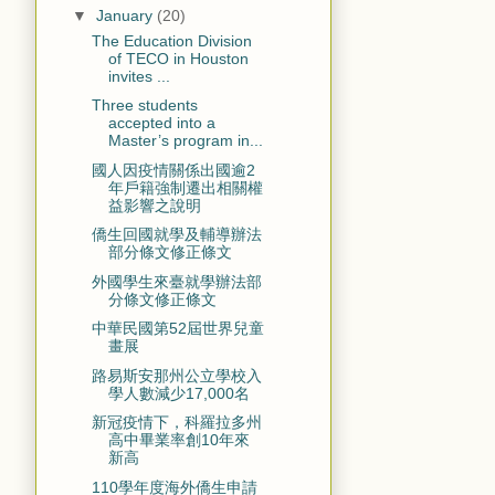
▼
January
(20)
The Education Division
of TECO in Houston
invites ...
Three students
accepted into a
Master’s program in...
國人因疫情關係出國逾2
年戶籍強制遷出相關權
益影響之說明
僑生回國就學及輔導辦法
部分條文修正條文
外國學生來臺就學辦法部
分條文修正條文
中華民國第52屆世界兒童
畫展
路易斯安那州公立學校入
學人數減少17,000名
新冠疫情下，科羅拉多州
高中畢業率創10年來
新高
110學年度海外僑生申請