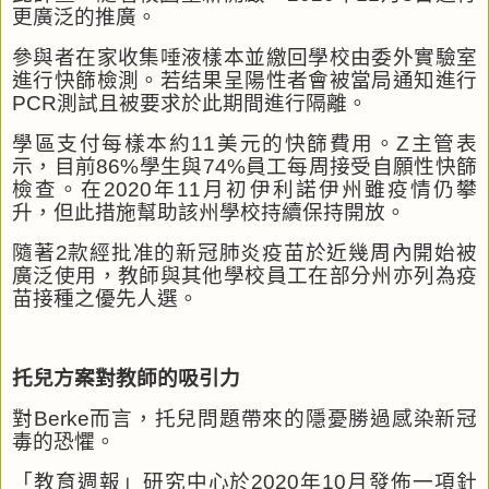
更廣泛的推廣。
參與者在家收集唾液樣本並繳回學校由委外實驗室
進行快篩檢測。若结果呈陽性者會被當局通知進行
PCR
測試且被要求於此期間進行隔離。
學區支付每樣本約
11
美元的快篩費用。
Z
主管表
示，目前
86%
學生與
74%
員工每周接受自願性快篩
檢查。在
2020
年
11
月初伊利諾伊州雖疫情仍攀
升，但此措施幫助該州學校持續保持開放。
隨著
2
款經批准的新冠肺炎疫苗於近幾周內開始被
廣泛使用，教師與其他學校員工在部分州亦列為疫
苗接種之優先人選。
托兒方案對教師的吸引力
對
Berke
而言，托兒問題帶來的隱憂勝過感染新冠
毒的恐懼。
「教育週報」研究中心於
2020
年
10
月發佈一項針