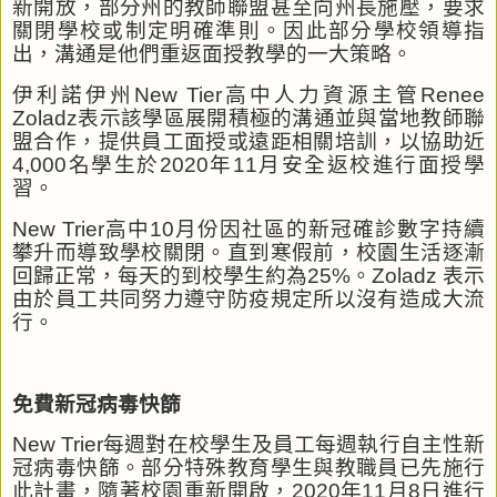
新開放，部分州的教師聯盟甚至向州長施壓，要求
關閉學校或制定明確準則。因此部分學校領導指
出，溝通是他們重返面授教學的一大策略。
伊利諾伊州
New Tier
高中人力資源主管
Renee
Zoladz
表示該學區展開積極的溝通並與當地教師聯
盟合作，提供員工面授或遠距相關培訓，以協助近
4,000
名學生於
2020
年
11
月安全返校進行面授學
習。
New Trier
高中
10
月份因社區的新冠確診數字持續
攀升而導致學校關閉。直到寒假前，校園生活逐漸
回歸正常，每天的到校學生約為
25%
。
Zoladz
表示
由於員工共同努力遵守防疫規定所以沒有造成大流
行。
免費新冠病毒快篩
New Trier
每週對在校學生及員工每週執行自主性新
冠病毒快篩。部分特殊教育學生與教職員已先施行
此計畫，隨著校園重新開啟，
2020
年
11
月
8
日進行