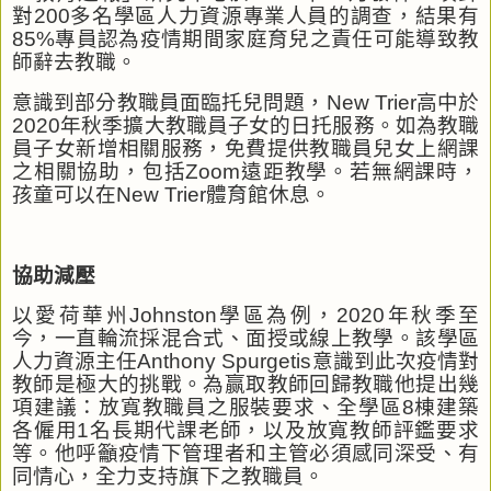
對
200
多名學區人力資源專業人員的調查，結果有
85%
專員認為疫情期間家庭育兒之責任可能導致教
師辭去教職。
意識到部分教職員面臨托兒問題，
New Trier
高中於
2020
年秋季擴大教職員子女的日托服務。如為教職
員子女新增相關服務，免費提供教職員兒女上網課
之相關協助，包括
Zoom
遠距教學。若無網課時，
孩童可以在
New Trier
體育館休息。
協助減壓
以愛荷華州
Johnston
學區為例，
2020
年秋季至
今，一直輪流採混合式、面授或線上教學。該學區
人力資源主任
Anthony Spurgetis
意識到此次疫情對
教師是極大的挑戰。為赢取教師回歸教職他提出幾
項建議：放寬教職員之服裝要求、全學區
8
棟建築
各僱用
1
名長期代課老師，以及放寬教師評鑑要求
等。他呼籲疫情下管理者和主管必須感同深受、有
同情心，全力支持旗下之教職員。