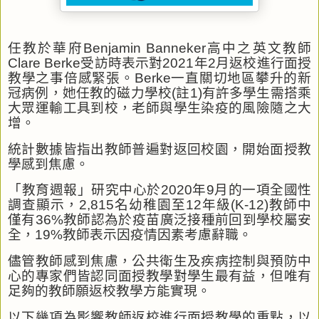
任教於華府
Benjamin Banneker
高中之英文教師
Clare Berke
受訪時表示對
2021
年
2
月返校進行面授
教學之事倍感緊張。
Berke
一直關切地區攀升的新
冠病例，她任教的磁力學校
(
註
1)
有許多學生需搭乘
大眾運輸工具到校，老師與學生染疫的風險隨之大
增。
統計數據皆指出教師普遍對返回校園，開始面授教
學感到焦慮。
「教育週報」研究中心於
2020
年
9
月的一項全國性
調查顯示，
2,815
名幼稚園至
12
年級
(K-12)
教師中
僅有
36%
教師認為於疫苗廣泛接種前回到學校屬安
全，
19%
教師表示因疫情因素考慮辭職。
儘管教師感到焦慮，公共衛生及疾病控制與預防中
心的專家們皆認同面授教學對學生最有益，但唯有
足夠的教師願返校教學方能實現。
以下幾項為影響教師返校進行面授教學的重點，以