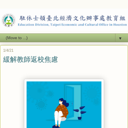
▼
1/4/21
緩解教師返校焦慮