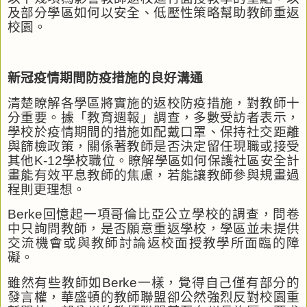
及部分學區如何以安全、低壓性策略幫助教師重返
校園。
新冠疫情期間防疫措施的良好溝通
清楚瞭解各學區將實施的返校防疫措施，對教師十
分重要。據「教育週報」調查，多數受訪者表示，
學校於疫情期間的措施如配戴口罩、保持社交距離
與篩檢政策，關係著教師是否決定留任現職或接受
其他
K-12
學校職位。瞭解學區如何保護社區安全計
畫能有效平息教師的焦慮，若能讓教師參與規畫過
程則更理想。
Berke
回憶起一項哥倫比亞公立學校的調查，問卷
中只詢問教師，是否願意重返學校，學區並未提供
交流機會或與教師討論返校面授教學所面臨的障
礙。
雖然有些教師如
Berke
一樣，覺得自己僅有部分的
發言權，華盛頓的教師聯盟卻公然強烈反對校園重