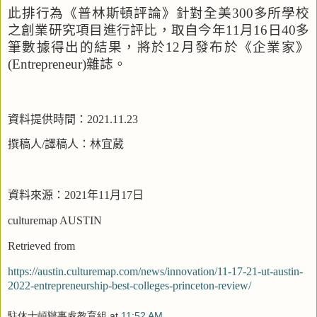
此排行為
《普林斯頓評論》針對全美
300
多所學校
之創業研究項目進行評比，取自今年
11
月
16
日
40
多
筆數據得出的結果，將於
12
月發布於《企業家》
(Entrepreneur)
雜誌。
資料提供時間：
2021.11.23
撰稿人
/
譯稿人：林宜葳
資料來源：
2021
年
11
月
17
日
culturemap
AUSTIN
Retrieved from
https://austin.culturemap.com/news/innovation/11-17-21-ut-austin-
2022-entrepreneurship-best-colleges-princeton-review/
駐休士頓辦事處教育組
at
11:52 AM