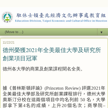
▼
11/22/21
德州榮獲2021年全美最佳大學及研究所
創業項目冠軍
德州各大學的商業及創業課程聞名全美。
據《普林斯頓評論》
(Princeton Review)
評選
2021
年
全美最佳大學部及研究所創業課程排行，德州大學
奧斯汀分校在這兩個項目中均名列前
50
名，大學
部拿下第
4
名的成績，上升
20
個名次；商學院–