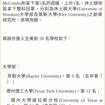
McCombs
則拿下第
5
名的成績，上升
1
名。休士頓地
區拿下雙料冠軍，分別為休士頓大學
(
University of
Houston)
大學部及
萊斯大學
(
Rice University)
之
創業
研究所，
表現亮眼
。
其餘亦進入全美
前
50
名
學校如下：
大學
部：
·
貝勒大學
(
Baylor University)
，第
9
名（去年第
7
）；
·
德州理工大學
(
Texas Tech University)
，第
12
名；
·
德州大學達拉斯分校
(
University of Texas at