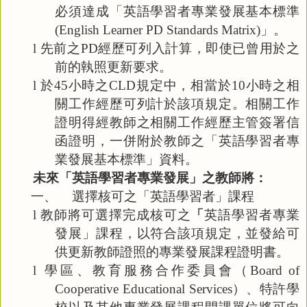
必須達成「英語學習者專業發展基本標準
(English Learner PD Standards Matrix)
」。
l
先前之
PD
經歷可列入計算，即使已曾用於之
前的執照更新要求。
l
於
45
小時之
CLD
規定中，相當於
10
小時之相
關工作經歷可列計於該項規定。相關工作
證明得經教師之相關工作經歷主管簽署信
函證明，一併附於教師之「英語學習者專
業發展基本標準」資料。
未來「英語學習者專業發展」之教師將：
一、
選擇核可之「英語學習者」課程
l
教師將可選擇完成核可之
「
英語學習者專業
發展」課程，以符合該項規定，並發給可
供更新教師證照的專業發展課程證明書。
l
學區、教育服務合作委員會（
Board of
Cooperative Educational Services
）、特許學