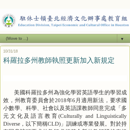
▼
10/31/18
科羅拉多州教師執照更新加入新規定
美國科羅拉多州為強化學習英語學生的學習成
效，州教育委員會於
2018
年
6
月適用新法，要求國
小數學、科學、社會以及英語課教師同意完成「多
元文化及語言教育
(Culturally and Linguistically
Diverse
，以下簡稱
CLD)
」訓練或專業發展。對於持