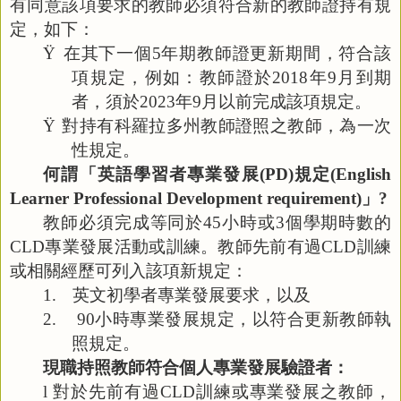
有同意該項要求的教師必須符合新的教師證持有規
定，如下：
Ÿ
在其下一個
5
年期教師證更新期間，符合該
項規定，例如：教師證於
2018
年
9
月到期
者，須於
2023
年
9
月以前完成該項規定。
Ÿ
對持有科羅拉多州教師證照之教師，為一次
性規定。
何謂「英語學習者專業發展
(PD)
規定
(English
Learner Professional Development requirement)
」
?
教師必須完成等同於
45
小時或
3
個學期時數的
CLD
專業發展活動或訓練。教師先前有過
CLD
訓練
或相關經歷可列入該項新規定：
1.
英文初學者專業發展要求，以及
2.
90
小時專業發展規定，以符合更新教師執
照規定。
現職持照教師符合個人專業發展驗證者：
l
對於先前有過
CLD
訓練或專業發展之教師，