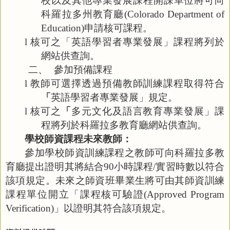
校以及其他專業發展課程開課單位將可向
科羅拉多州教育廳
(Colorado Department of
Education)
申請核可課程。
l
核可之「英語學習者專業發展」課程將列於
網站供查詢。
二、
參加預備課程
l
教師可選擇透過預備教師訓練課程取得符合
「
英語學習者專業發展」規定。
l
核可之
「
多元文化及語言教育專業發展」課
程將列於科羅拉多教育廳網站供查詢。
學校師資課程未來教師：
參加學校師資訓練課程之教師可向科羅拉多教
育廳提出證明其將結合
90
小時課程
/
實習時數以符合
該項規定。未來之師資班畢業生將可由其師資訓練
課程單位開立「課程核可驗證
(Approved Program
Verification)
」以證明其符合該項規定。