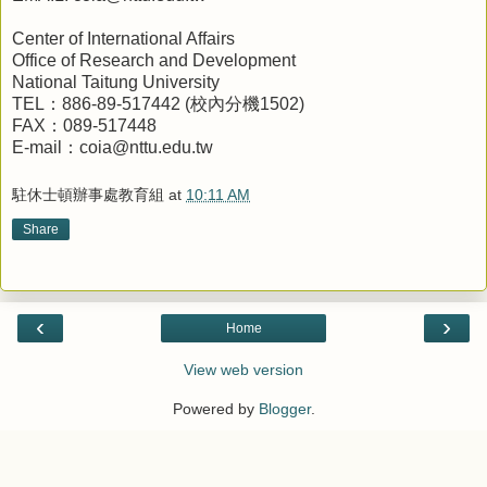
Center of International Affairs
Office of Research and Development
National Taitung University
TEL：886-89-517442 (校內分機1502)
FAX：089-517448
E-mail：coia@nttu.edu.tw
駐休士頓辦事處教育組
at
10:11 AM
Share
‹
›
Home
View web version
Powered by
Blogger
.