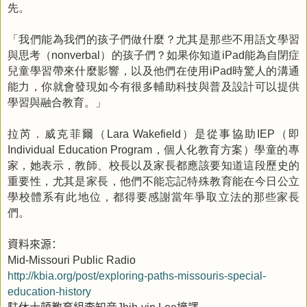
先。
「我們能為我們的孩子們做什麼？尤其是那些不用語文學習
與思考（
）的孩子們？如果你知道
能為自閉症
nonverbal
iPad
兒童學習帶來什麼影響，以及他們在使用
時驚人的溝通
iPad
能力，你就會發現如今有很多輔助科技與普及設計可以提供
學習與融合教育。」
拉芮．威克菲爾（
）是從事協助
（即
Lara Wakefield
IEP
，個人化教育方案）學童的專
Individual Education Program
家，她表示，教師、校長以及家長都應該要知道這段歷史的
重要性，尤其是家長，他們不能忘記特殊教育能在今日公立
學校體系有此地位，都得要感謝當年爭取立法的那些家長
們。
資料來源：
Mid-Missouri Public Radio
http://kbia.org/post/exploring-paths-missouris-special-
education-history