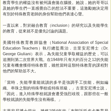
教育學生的權益沒有被州議會拋在腦後。她說，她的哥哥以
及她的學生們一直感覺自己的想法不重要，這激勵她決定用
有別於特殊教育老師的身份幫助他們表達心聲。
一直以來，對於融合教育（
）的研究以及失能學生
inclusion
的教育，從來就不是優先討論的議題。
美國特殊教育教師協會（
National Association of Special
）執行總監喬治．古里安尼博士（
Education Teachers
Dr.
）表示，為失能兒童爭取權益的歷史，可以
George Giuliani
追溯到第二次世界大戰。在
年只有大約百分之
的失能
1948
12
兒童有機會獲得特殊教育，雖然當時這類特殊教育的課程對
他們的幫助並不大。
「當時，失能學童能就讀的多半是強調手工技能，例如編
織、串珠之類的特殊學校或特殊班級，」古里安尼博士說，
「因此，進入特殊學校就讀會遭受強烈歧視，跟那些在一般
學校就讀的失能學生沒有兩樣。」
古里安尼博士指出，雖然
年的「布朗訴托皮卡教育局
1954