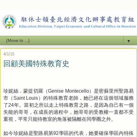
▼
4/1/15
回顧美國特殊教育史
珍妮絲．蒙提切羅（
）是密蘇里州聖路易
Genise Montecello
市（
）的特殊教育老師，她已經在這個領域服務
Saint Louis
了
年。當初之所以走上特殊教育之路，是因為自己有一個
24
失能的哥哥，在成長的過程中，她哥哥的受教權一直都不受
重視，平常只能待教室的角落被隔離在同學圈之外。
如今珍妮絲是聖路易第
學區的代表，她要確保學區內特殊
92