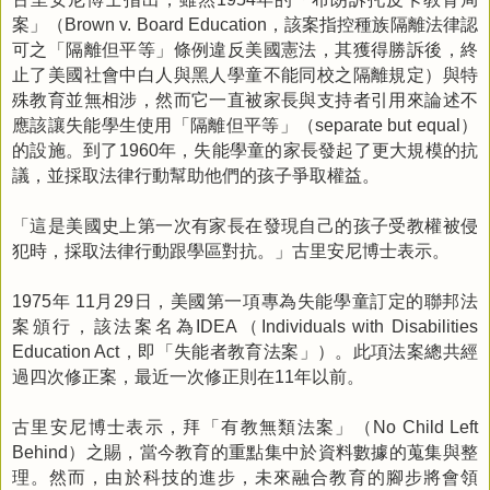
案」（
，該案指控種族隔離法律認
Brown v. Board Education
可之「隔離但平等」條例違反美國憲法，其獲得勝訴後，終
止了美國社會中白人與黑人學童不能同校之隔離規定）與特
殊教育並無相涉，然而它一直被家長與支持者引用來論述不
應該讓失能學生使用「隔離但平等」（
）
separate but equal
的設施。到了
年，失能學童的家長發起了更大規模的抗
1960
議，並採取法律行動幫助他們的孩子爭取權益。
「這是美國史上第一次有家長在發現自己的孩子受教權被侵
犯時，採取法律行動跟學區對抗。」古里安尼博士表示。
年
月
日，美國第一項專為失能學童訂定的聯邦法
1975
11
29
案頒行，該法案名為
（
IDEA
Individuals with Disabilities
，即「失能者教育法案」）。此項法案總共經
Education Act
過四次修正案，最近一次修正則在
年以前。
11
古里安尼博士表示，拜「有教無類法案」（
No Child Left
）之賜，當今教育的重點集中於資料數據的蒐集與整
Behind
理。然而，由於科技的進步，未來融合教育的腳步將會領