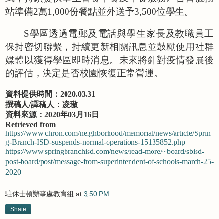
站準備
2
萬
1,000
份餐點並外送予
3,500
位學生。
S
學區透過電郵及電話與學生家長及教職員工
保持密切聯繫，持續更新相關訊息並鼓勵使用社群
媒體以獲得學區即時消息。未來將針對疫情發展後
的評估，決定是否校園恢復正常營運。
資料提供時間：
2020.03.31
撰稿人
/
譯稿人：凌璈
資料來源：
2020
年
03
月
16
日
Retrieved from
https://www.chron.com/neighborhood/memorial/news/article/Sprin
g-Branch-ISD-suspends-normal-operations-15135852.php
https://www.springbranchisd.com/news/read-more/~board/sbisd-
post-board/post/message-from-superintendent-of-schools-march-25-
2020
駐休士頓辦事處教育組
at
3:50 PM
Share