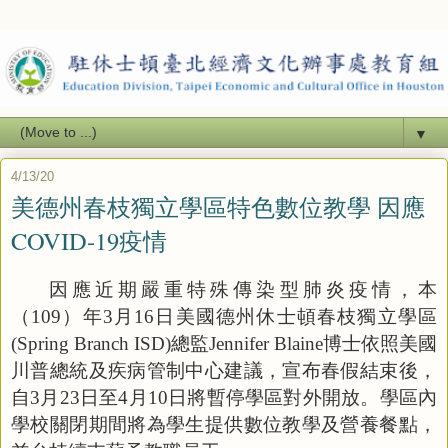
▼
4/13/20
美德州春枝獨立學區特色數位教學 因應
COVID-19疫情
因應近期嚴重特殊傳染型肺炎疫情，本
（
109
）年
3
月
16
日美國德州休士頓春枝獨立學區
(Spring Branch ISD)
總監
Jennifer Blaine
博士依照美國
川普總統及疾病管制中心建議，宣布春假結束後，
自
3
月
23
日至
4
月
10
日將暫停學區對外開放。學區內
學校關閉期間將為學生提供數位教學及營養餐點，