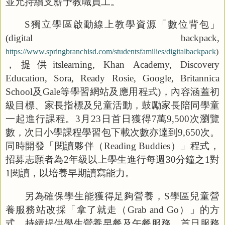
並允持續支薪予教職員工。
S
獨立學區啟動線上教學資源「數位背包」
(digital backpack,
https://www.springbranchisd.com/studentsfamilies/digitalbackpack
)
，提供
itslearning, Khan Academy, Discovery
Education, Sora, Ready Rosie, Google, Britannica
School
及
Gale
等學習網站及應用程式
)
，內容涵蓋初
級目標、家長指標及兒童活動，鼓勵家長陪同學童
一起進行課程。
3
月
23
日首日獲得
7
萬
9,500
次瀏覽
數，次日小學課程學習包下載次數亦達到
9,650
次。
同時開發「閱讀夥伴（
Reading Buddies
）」程式，
招募志願者為
2
年級以上學生進行每週
30
分鐘之
1
對
1
閱讀，以培養早期讀寫能力。
另為確保學生能獲得足夠營養，
S
學區兒童營
養服務站改採「拿了就走（
Grab and Go
）」的方
式，持續提供學生營養早餐及午餐服務。首日服務