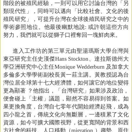
階段的被殖民經驗，一則可以用它討論台灣的「另
類現代性」，同時可以邁向「比較社會、文化的後
殖民研究」，可提升台灣在全球後殖民研究之中的
學術參照地位。他最後幽默地說
:
或許朝這些方向
努力，我們就可以從獅子口裡奪回一塊鮮肉來。
進入工作坊的第三單元由聖湯瑪斯大學台灣與
東亞研究主任史漢傑
Hans Stockton
、達拉斯德州大
學亞洲研究中心主任
Monique Wedderburn
及加拿大
多倫多大學學術副校長黃一莊主講。黃教授認為台
灣位居全球第十七大經濟體，如何讓它的地位變得
更為顯著 ？他指出，「台灣研究」如果涉及政治，
便會碰上「主權」議題，顯然不容易得到答案。如
果更換角度，台灣自七零年代開始經濟起飛，成為
四小龍之首，傳統文化向無斷層，一邊積累了文化
資源，如今可擴大國際視野，從更寬闊的背景和西
方社會的科技、人口移動（
migration
）趨勢、原住