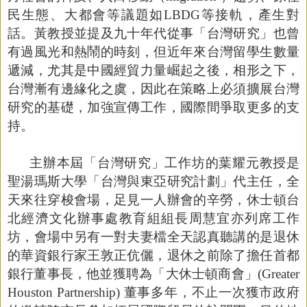
民生態、大都會等議題如
LBDG
等接軌，產生對
話。黃教授並提及九十年代從事「台灣研究」也曾
有過風光和熱鬧的時刻，但近年來台灣留學生數量
遞減，尤其是中國經貿力量崛起之後，相形之下，
台灣漸有邊緣化之虞，因此在策略上必須擴展台灣
研究的基礎，加強宣傳工作，國際間爭取更多的支
持。
主辦本屆「台灣研究」工作坊的葉耀元教授是
聖湯瑪斯大學「台灣與東亞研究計劃」代主任，全
天來往穿梭會場，足見一人辦會的辛勞，休士頓台
北經濟文化辦事處教育組組長周慧宜亦列席工作
坊，會場中另有一對夫妻檔全天認真聽講的是退休
的華資銀行家王敦正伉儷，退休之前除了擔任首都
銀行董事長，他並獲聘為「大休士頓商會」
(Greater
Houston Partnership)
董事多年，不止一次獲市政府