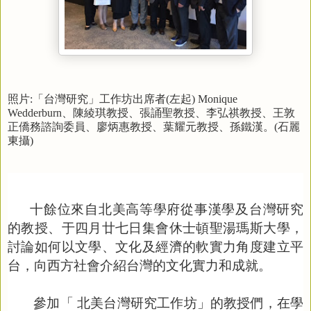
照片
:
「台灣研究」工作坊出席者
(
左起)
Monique
Wedderburn
、陳綾琪教授、張誦聖教授、李弘祺教授、王敦
正僑務諮詢委員、廖炳惠教授、葉耀元教授、孫鐵漢。
(
石麗
東攝
)
十餘位來自北美高等學府從事漢學及台灣研究
的教授、于四月廿七日集會休士頓聖湯瑪斯大學，
討論如何以文學、文化及經濟的軟實力角度建立平
台，向西方社會介紹台灣的文化實力和成就。
參加「 北美台灣研究工作坊」的教授們，在學