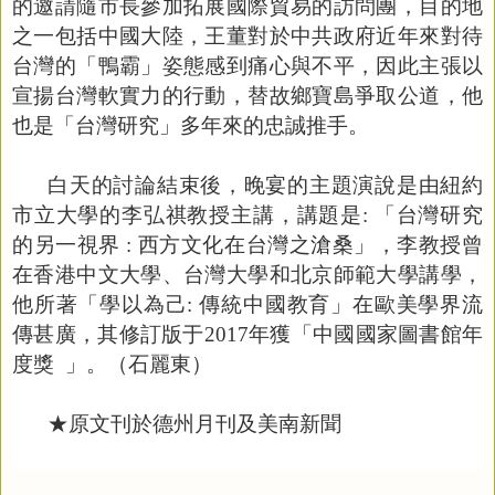
的邀請隨市長參加拓展國際貿易的訪問團，目的地
之一包括中國大陸，王董對於中共政府近年來對待
台灣的「鴨霸」姿態感到痛心與不平，因此主張以
宣揚台灣軟實力的行動，替故鄉寶島爭取公道，他
也是「台灣研究」多年來的忠誠推手。
白天的討論結束後，晚宴的主題演說是由紐約
市立大學的李弘祺教授主講，講題是
:
「台灣研究
的另一視界
:
西方文化在台灣之滄桑」，李教授曾
在香港中文大學、台灣大學和北京師範大學講學，
他所著「學以為己
:
傳統中國教育」在歐美學界流
傳甚廣，其修訂版于
2017
年獲「中國國家圖書館年
度獎
」。（石麗東）
★原文刊於德州月刊及美南新聞