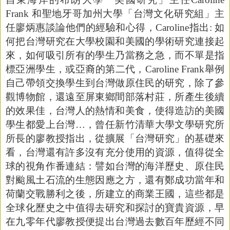
Frank
和聖地牙哥加州大學「台灣文化研究組」主
任廖炳惠談論他們的經驗和心得，
Caroline
指出
:
如
何把台灣研究在大學校園和美國的學術研究連接起
來，如何吸引所有的學生乃當務之急，而不單是指
標亞洲學生，或亞裔的第二代，
Caroline Frank
舉例
自己帶領交換學生到台灣做原住民的研究，除了參
觀博物館，還遠至屏東鄉間部落村莊，所產生後續
的效果佳，台灣人的熱情和美食，使得造訪的美國
學生都愛上台灣…，曾任新竹清華大學文學研究所
所長的廖教授指出，從擴展「台灣研究」的基礎來
看，台灣還有許多沒有充分使用的資源，值得從全
球的視角作番連結：譬如台灣的海洋歷史、原住民
對颱風土石流的生態因應之方，還有鄭成功當年和
荷蘭交戰勝利之後，所建立的商業王國，這些都是
全球化歷史之中值得去研究和探討的寶貴資源，早
在九零年代廖教授便提出台灣過去數百年歷經不同