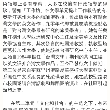
術領域上各有專精，大多在校擁有行政領導的經
驗，譬如「工作坊」在文學單元提出工作報告的有
:
奧斯汀德州大學的張誦聖教授，曾出版兩本有關台
灣文學的英文著作，九零年代即被夏志清教授點名
是「對台灣文學最有研究的旅美學者」，她曾任奧
斯汀德州大學亞洲研究中心主任及全美華文及比較
文學協會主席。其次發言的杜國清教授，執教聖塔
芭芭拉加州大學，他是該校台灣研究中心主任，並
且始自
1984
年擔任「台灣文學」期刊的共同主編，
以英文譯介台灣文學作品，至今己發行六十餘期，
第三位是來自密蘇里州聖路易華盛頓大學東亞語文
系擔任中文系組長的陳綾琪教授，她在該校聖路易
市校園邀請台灣話劇和舞蹈團的演出，在社區引起
熱烈迴響。
在第二單元「文化和社會」的主題之下，有來
自東海岸的布朗大學「美國研究」主任
Caroline