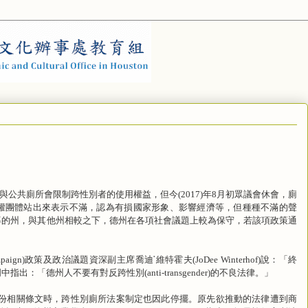
與公共廁所會限制跨性別者的使用權益，但今
年
月初眾議會休會，廁
(2017)
8
權團體站出來表示不滿，認為有損國家形象、影響經濟等，但種種不滿的聲
導的州，與其他州相較之下，德州在各項社會議題上較為保守，若該項政策通
政策及政治議題資深副主席喬迪
˙
維特霍夫
說：「終
paign)
(JoDee Winterhof)
明中指出：「德州人不要有對反跨性別
的不良法律。」
(anti-transgender)
份相關條文時，跨性別廁所法案制定也因此停擺。原先欲推動的法律遭到商