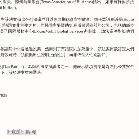
的損失。德州商業學會
(Texas Association of Business)
指出，如果施行廁所法
6 billion)
。
針對該法案做出任何決議並且以無限期休會宣布散會。擔任眾議會議長
(House
項議題並非首要之務。而幾間主要贊助史卓斯競選陣營的公司，包括總部位
美孚國際服務中心
(ExxonMobil Global Services)
均指出，該法案將增加他們
的參議院中快速通過投票，然而到了眾議院則胎死腹中。該法案原欲訂定人們
政府設施時，須依循出生證明上的性別，而非依個人性別認知。
克
，為廁所法案擁護者之一，他表示該項提案是為強化公共安全
(Dan Patrick)
之下，該項法案並未通過。
W038