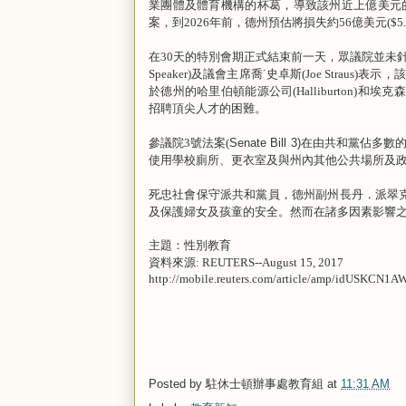
業團體及體育機構的杯葛，導致該州近上億美元
案，到
2026
年前，德州預估將損失約
56
億美元
($5.
在
30
天的特別會期正式結束前一天，眾議院並未
Speaker)
及議會主席喬˙史卓斯
(
Joe Straus
)
表示，該
於德州的哈里伯頓能源公司
(Halliburton)
和埃克森
招聘頂尖人才的困難。
參議院
號法案
在由
共和黨佔多數
3
(
Senate Bill 3)
使用學校廁所、更衣室及與州內其他公共場所及
死忠社會保守派共和黨員，德州副州長丹．派翠
及保護婦女及孩童的安全。然而在諸多因素影響
主題：性別教育
資料來源
: REUTERS--August 15, 2017
http://mobile.reuters.com/article/amp/idUSKCN1A
Posted by
駐休士頓辦事處教育組
at
11:31 AM