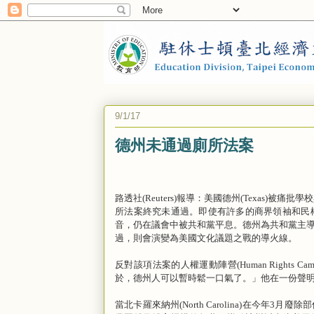
9/1/17
德州未通過廁所法案
路透社
報導：美國德州
被痛批學校
(Reuters)
(Texas)
所法案終究未通過。即使有許多的商界領袖和民
音，仍在議會中被共和黨平息。德州為共和黨主
過，則會演變為美國文化議題之戰的導火線。
反對該項法案的人權運動陣營
(Human Rights Cam
於，德州人可以暫時鬆一口氣了。」他在一份聲
當北卡羅來納州
(North Carolina)
在今年
3
月廢除部