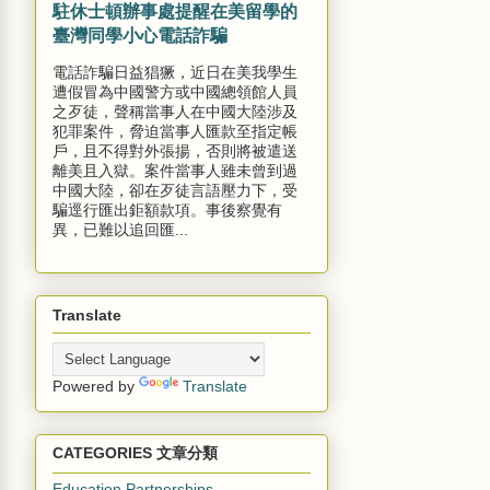
駐休士頓辦事處提醒在美留學的
臺灣同學小心電話詐騙
電話詐騙日益猖獗，近日在美我學生
遭假冒為中國警方或中國總領館人員
之歹徒，聲稱當事人在中國大陸涉及
犯罪案件，脅迫當事人匯款至指定帳
戶，且不得對外張揚，否則將被遣送
離美且入獄。案件當事人雖未曾到過
中國大陸，卻在歹徒言語壓力下，受
騙逕行匯出鉅額款項。事後察覺有
異，已難以追回匯...
Translate
Powered by
Translate
CATEGORIES 文章分類
Education Partnerships