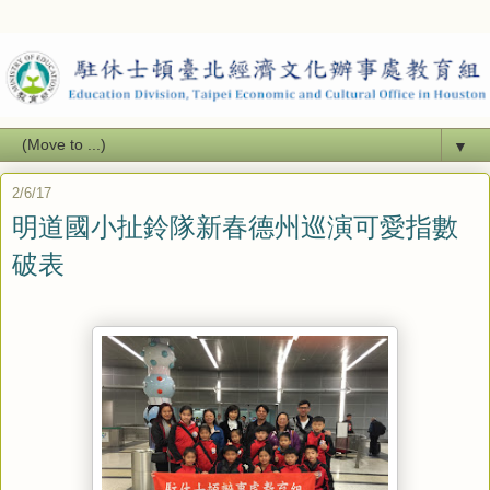
▼
2/6/17
明道國小扯鈴隊新春德州巡演可愛指數
破表