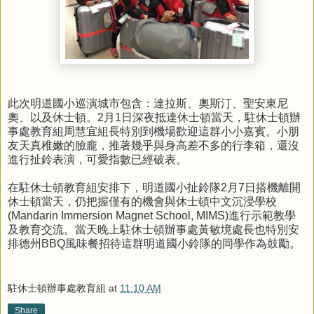
此次明道國小巡演城市包含：達拉斯、奧斯汀、聖安東尼
奧、以及休士頓。
2
月
1
日深夜抵達休士頓當天，駐休士頓辦
事處教育組周慧宜組長特別到機場歡迎這群小小嘉賓。小朋
友天真稚嫩的臉龐，推著幾乎與身高差不多的行李箱，還沒
進行扯鈴表演，可愛指數已經破表。
在駐休士頓教育組安排下，明道國小扯鈴隊
2
月
7
日搭機離開
休士頓當天，仍把握僅有的機會與休士頓中文沉浸學校
(Mandarin Immersion Magnet School, MIMS)
進行示範教學
及教育交流。當天晚上駐休士頓辦事處黃敏境處長也特別安
排德州
BBQ
風味餐招待這群明道國小鈴隊的同學作為鼓勵。
駐休士頓辦事處教育組
at
11:10 AM
Share