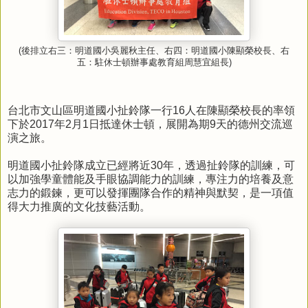
後排立右三
：
明道國小吳麗秋主任、右四
：明道國小陳顯榮校長
、右
(
五
：
駐休士頓辦事處教育組周慧宜組長
)
台北市文山區明道國小扯鈴隊一行
16
人在陳顯榮校長的率領
下於
2017
年
2
月
1
日抵達休士頓
，展開為期
9
天的德州交流巡
演之旅。
明道國小扯鈴隊成立已經將近
30
年，透過扯鈴隊的訓練，可
以加強學童體能及手眼協調能力的訓練，專注力的培養及意
志力的鍛鍊，更可以發揮團隊合作的精神與默契，是一項值
得大力推廣的文化技藝活動。