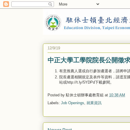
12/9/19
中正大學工學院院長公開徵求
有意推薦人選或自行參加遴選者，請將申請資料
院長遴選相關規定及表件等資料，請逕至國立中正大
站或http://t.ly/5YDPd下載參閱。
Posted by
駐休士頓辦事處教育組
at
10:38 AM
Labels:
Job Openings
,
就業資訊