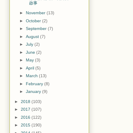
啟事
►
November
(13)
►
October
(2)
►
September
(7)
►
August
(7)
►
July
(2)
►
June
(2)
►
May
(3)
►
April
(5)
►
March
(13)
►
February
(8)
►
January
(9)
►
2018
(103)
►
2017
(107)
►
2016
(122)
►
2015
(190)
►
2014
(145)