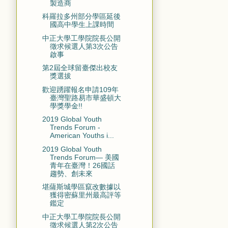
製造商
科羅拉多州部分學區延後
國高中學生上課時間
中正大學工學院院長公開
徵求候選人第3次公告
啟事
第2屆全球留臺傑出校友
獎選拔
歡迎踴躍報名申請109年
臺灣聖路易市華盛頓大
學獎學金!!
2019 Global Youth
Trends Forum -
American Youths i...
2019 Global Youth
Trends Forum— 美國
青年在臺灣！26國話
趨勢、創未來
堪薩斯城學區竄改數據以
獲得密蘇里州最高評等
鑑定
中正大學工學院院長公開
徵求候選人第2次公告