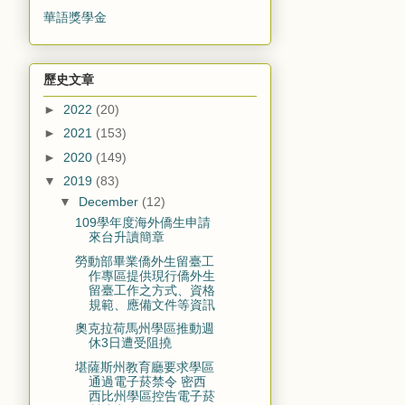
華語獎學金
歷史文章
►
2022
(20)
►
2021
(153)
►
2020
(149)
▼
2019
(83)
▼
December
(12)
109學年度海外僑生申請
來台升讀簡章
勞動部畢業僑外生留臺工
作專區提供現行僑外生
留臺工作之方式、資格
規範、應備文件等資訊
奧克拉荷馬州學區推動週
休3日遭受阻撓
堪薩斯州教育廳要求學區
通過電子菸禁令 密西
西比州學區控告電子菸