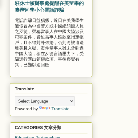
駐休士頓辦事處提醒在美留學的
臺灣同學小心電話詐騙
電話詐騙日益猖獗，近日在美我學生
遭假冒為中國警方或中國總領館人員
之歹徒，聲稱當事人在中國大陸涉及
犯罪案件，脅迫當事人匯款至指定帳
戶，且不得對外張揚，否則將被遣送
離美且入獄。案件當事人雖未曾到過
中國大陸，卻在歹徒言語壓力下，受
騙逕行匯出鉅額款項。事後察覺有
異，已難以追回匯...
Translate
Powered by
Translate
CATEGORIES 文章分類
Education Partnerships