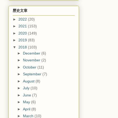
歷史文章
►
2022
(20)
►
2021
(153)
►
2020
(149)
►
2019
(83)
▼
2018
(103)
►
December
(6)
►
November
(2)
►
October
(11)
►
September
(7)
►
August
(8)
►
July
(10)
►
June
(7)
►
May
(6)
►
April
(8)
►
March
(10)