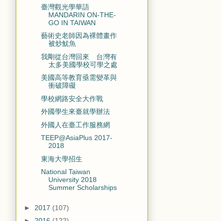
臺灣觀光學華語
MANDARIN ON-THE-
GO IN TAIWAN
藝術史老師因為裸體畫作
被炒魷魚
我剛從台灣回來 台灣有
太多美國學校可學之處
美國高等教育亟需變革與
衝破障礙
學校網路安全大作戰
外國學生來臺就學辦法
外國人在臺工作服務網
TEEP@AsiaPlus 2017-
2018
東海大學招生
National Taiwan
University 2018
Summer Scholarships
►
2017
(107)
►
2016
(122)