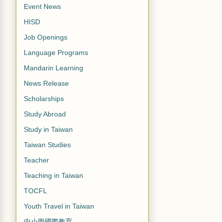
Event News
HISD
Job Openings
Language Programs
Mandarin Learning
News Release
Scholarships
Study Abroad
Study in Taiwan
Taiwan Studies
Teacher
Teaching in Taiwan
TOCFL
Youth Travel in Taiwan
中小學國際教育