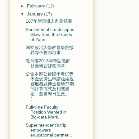
►
February
(11)
▼
January
(17)
107年智慧鐵人創意競賽
Sentimental Landscapes
Glow from the Hands
of Youn...
國立政治大學教育學院徵
聘專任教師啟事
教育部2018年華語教師
赴臺研習課程簡章
公告本部公費留學考試獎
學金受獎生申請延緩返
國服務及博士後研究期
間計算方式及相關規
定，並自即日生效。
(...
Full-time Faculty
Position Wanted in
Big-data Mark...
Superintendent’s trip
empowers
educational partner...