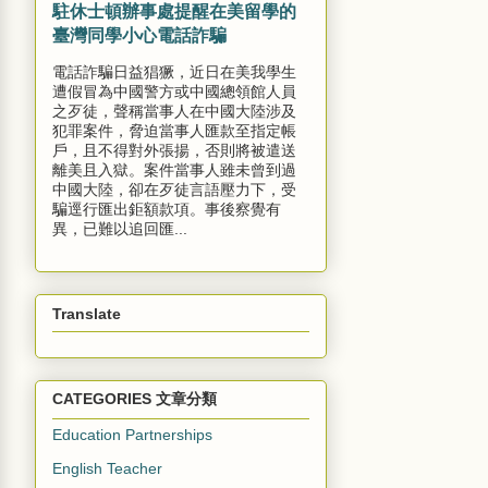
駐休士頓辦事處提醒在美留學的
臺灣同學小心電話詐騙
電話詐騙日益猖獗，近日在美我學生
遭假冒為中國警方或中國總領館人員
之歹徒，聲稱當事人在中國大陸涉及
犯罪案件，脅迫當事人匯款至指定帳
戶，且不得對外張揚，否則將被遣送
離美且入獄。案件當事人雖未曾到過
中國大陸，卻在歹徒言語壓力下，受
騙逕行匯出鉅額款項。事後察覺有
異，已難以追回匯...
Translate
CATEGORIES 文章分類
Education Partnerships
English Teacher